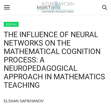
2025-№1
THE INFLUENCE OF NEURAL
Home
NETWORKS ON THE
ABOUT US
MATHEMATICAL COGNITION
PROCESS: A
EDITORIAL COUNCIL
NEUROPEDAGOGICAL
ACTUAL
APPROACH IN MATHEMATICS
TEACHING
INSTRUCTIONS FOR AUTHORS
GALLERY
ELSHAN SAFIKHANOV
ARCHIVES