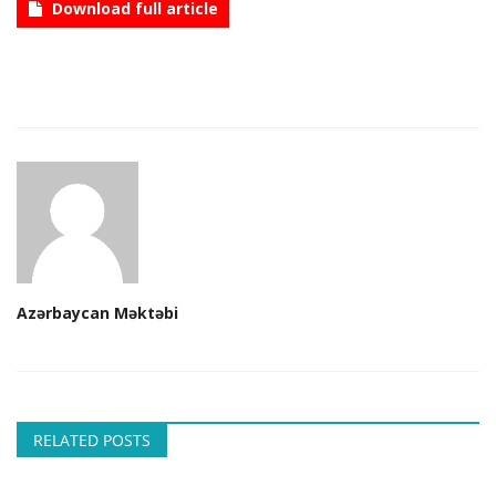
Download full article
CONTACT
Language
Azerbaijani
English
Azərbaycan Məktəbi
RELATED POSTS