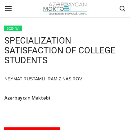
2025-№1
SPECIALIZATION
Home
SATISFACTION OF COLLEGE
ABOUT US
STUDENTS
EDITORIAL COUNCIL
NEYMAT RUSTAMLI, RAMIZ NASIROV
ACTUAL
Azərbaycan Məktəbi
INSTRUCTIONS FOR AUTHORS
GALLERY
ARCHIVES