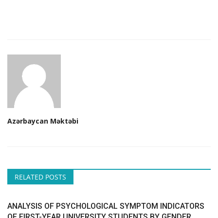
CONTACT
Language
Azerbaijani
English
Azərbaycan Məktəbi
RELATED POSTS
ANALYSIS OF PSYCHOLOGICAL SYMPTOM INDICATORS
OF FIRST-YEAR UNIVERSITY STUDENTS BY GENDER