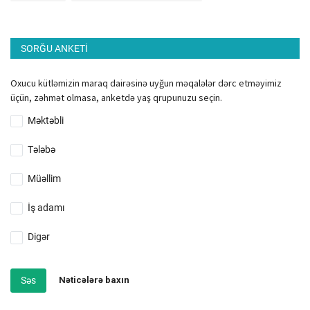
SORĞU ANKETI
Oxucu kütləmizin maraq dairəsinə uyğun məqalələr dərc etməyimiz
üçün, zəhmət olmasa, anketdə yaş qrupunuzu seçin.
Məktəbli
Tələbə
Müəllim
İş adamı
Digər
Səs
Nəticələrə baxın