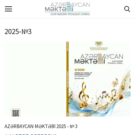
2025-№3
ANA SƏHİFƏ
HAQQIMIZDA
REDAKSİYA HEYƏTİ
MÜƏLLİFLƏR ÜÇÜN TƏLİMAT
ARXİV
AKTUAL
AZƏRBAYCAN MƏKTƏBİ 2025 - № 3
QALEREYA