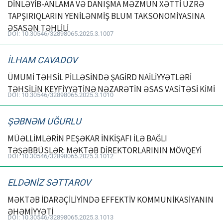
DİNLƏYİB-ANLAMA VƏ DANIŞMA MƏZMUN XƏTTİ ÜZRƏ
TAPŞIRIQLARIN YENİLƏNMİŞ BLUM TAKSONOMİYASINA
ƏSASƏN TƏHLİLİ
DOI: 10.30546/32898065.2025.3.1007
İLHAM CAVADOV
ÜMUMİ TƏHSİL PİLLƏSİNDƏ ŞAGİRD NAİLİYYƏTLƏRİ
TƏHSİLİN KEYFİYYƏTİNƏ NƏZARƏTİN ƏSAS VASİTƏSİ KİMİ
DOI: 10.30546/32898065.2025.3.1010
ŞƏBNƏM UĞURLU
MÜƏLLİMLƏRİN PEŞƏKAR İNKİŞAFI İLƏ BAĞLI
TƏŞƏBBÜSLƏR: MƏKTƏB DİREKTORLARININ MÖVQEYİ
DOI: 10.30546/32898065.2025.3.1012
ELDƏNİZ SƏTTAROV
MƏKTƏB İDARƏÇİLİYİNDƏ EFFEKTİV KOMMUNİKASİYANIN
ƏHƏMİYYƏTİ
DOI: 10.30546/32898065.2025.3.1013