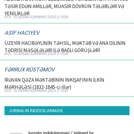
TƏSİR EDƏN AMİLLƏR, MÜASİR DÖVRÜN TƏLƏBLƏRİ VƏ
YENİLİKLƏR
DOI: 10.30546/32898065.2025.3.1026
ASİF HACIYEV
ÜZEYİR HACIBƏYLİNİN TƏHSİL, MƏKTƏB VƏ ANA DİLİNİN
TƏDRİSİ MƏSƏLƏLƏRİ İLƏ BAĞLI GÖRÜŞLƏRİ
DOI: 10.30546/32898065.2025.3.1028
FƏRRUX RÜSTƏMOV
İRƏVAN QƏZA MƏKTƏBİNİN İNKİŞAFININ İLKİN
MƏRHƏLƏSİ (1832-1845-ci illər)
DOI: 10.30546/32898065.2025.3.1030
JURNALIN INDEKSLƏNMƏSI