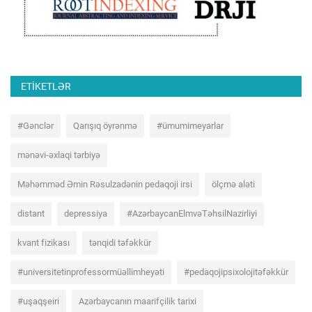
ETIKETLƏR
#Gənclər
Qarışıq öyrənmə
#ümumimeyarlar
mənəvi-əxlaqi tərbiyə
Məhəmməd Əmin Rəsulzadənin pedaqoji irsi
ölçmə aləti
distant
depressiya
#AzərbaycanElmvəTəhsilNazirliyi
kvant fizikası
tənqidi təfəkkür
#universitetinprofessormüəllimheyəti
#pedaqojipsixolojitəfəkkür
#uşaqşeiri
Azərbaycanın maarifçilik tarixi