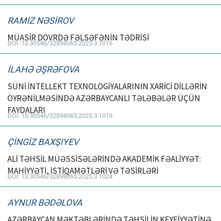
RAMİZ NƏSİROV
MÜASİR DÖVRDƏ FƏLSƏFƏNİN TƏDRİSİ
DOI: 10.30546/32898065.2025.3.1016
İLAHƏ ƏŞRƏFOVA
SÜNİ İNTELLEKT TEXNOLOGİYALARININ XARİCİ DİLLƏRİN
ÖYRƏNİLMƏSİNDƏ AZƏRBAYCANLI TƏLƏBƏLƏR ÜÇÜN
FAYDALARI
DOI: 10.30546/32898065.2025.3.1019
ÇİNGİZ BAXŞIYEV
ALİ TƏHSİL MÜƏSSİSƏLƏRİNDƏ AKADEMİK FƏALİYYƏT:
MAHİYYƏTİ, İSTİQAMƏTLƏRİ VƏ TƏSİRLƏRİ
DOI: 10.30546/32898065.2025.3.1024
AYNUR BƏDƏLOVA
AZƏRBAYCAN MƏKTƏBLƏRİNDƏ TƏHSİLİN KEYFİYYƏTİNƏ