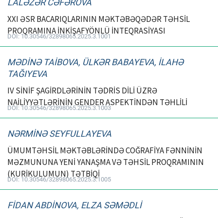
LALƏZƏR CƏFƏROVA
XXI ƏSR BACARIQLARININ MƏKTƏBƏQƏDƏR TƏHSİL
ƏLAQƏ
PROQRAMINA İNKİŞAFYÖNLÜ İNTEQRASİYASI
DOI: 10.30546/32898065.2025.3.1001
Dil
MƏDİNƏ TAİBOVA, ÜLKƏR BABAYEVA, İLAHƏ
Azerbaijani
English
TAĞIYEVA
IV SİNİF ŞAGİRDLƏRİNİN TƏDRİS DİLİ ÜZRƏ
NAİLİYYƏTLƏRİNİN GENDER ASPEKTİNDƏN TƏHLİLİ
DOI: 10.30546/32898065.2025.3.1003
NƏRMİNƏ SEYFULLAYEVA
ÜMUMTƏHSİL MƏKTƏBLƏRİNDƏ COĞRAFİYA FƏNNİNİN
MƏZMUNUNA YENİ YANAŞMA VƏ TƏHSİL PROQRAMININ
(KURİKULUMUN) TƏTBİQİ
DOI: 10.30546/32898065.2025.3.1005
FİDAN ABDİNOVA, ELZA SƏMƏDLİ