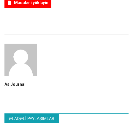
Məqaləni yükləyin
ƏLAQƏ
Dil
Azerbaijani
English
As Journal
ƏLAQƏLI PAYLAŞIMLAR