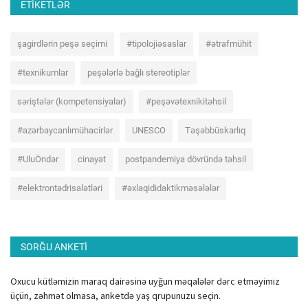
ETIKETLƏR
şagirdlərin peşə seçimi
#tipolojiəsaslar
#ətrafmühit
#texnikumlar
peşələrlə bağlı stereotiplər
səriştələr (kompetensiyalar)
#peşəvətexnikitəhsil
#azərbaycanlımühacirlər
UNESCO
Təşəbbüskarlıq
#UluÖndər
cinayət
postpandemiya dövründə təhsil
#elektrontədrisalətləri
#əxlaqididaktikməsələlər
SORĞU ANKETI
Oxucu kütləmizin maraq dairəsinə uyğun məqalələr dərc etməyimiz
üçün, zəhmət olmasa, anketdə yaş qrupunuzu seçin.