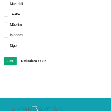
Məktəbli
Tələbə
Müəllim
İş adamı
Digər
Səs
Nəticələrə baxın