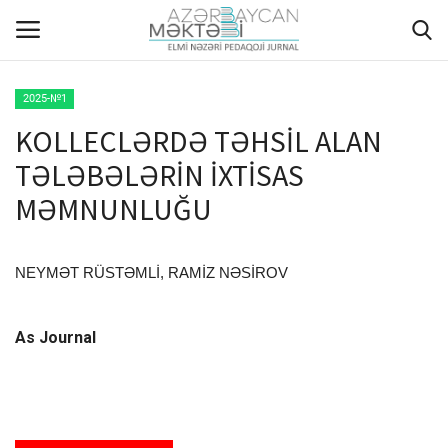
2025-№1
KOLLECLƏRDƏ TƏHSİL ALAN
ANA SƏHİFƏ
TƏLƏBƏLƏRİN İXTİSAS
HAQQIMIZDA
MƏMNUNLUĞU
REDAKSİYA HEYƏTİ
NEYMƏT RÜSTƏMLİ, RAMİZ NƏSİROV
MÜƏLLİFLƏR ÜÇÜN TƏLİMAT
As Journal
ARXİV
AKTUAL
QALEREYA