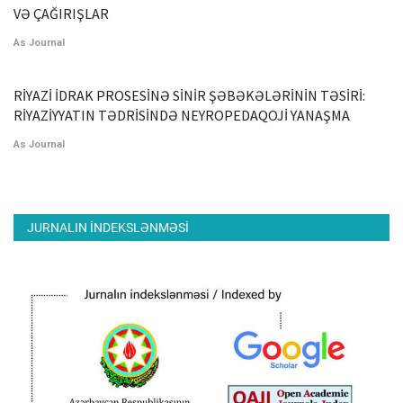
VƏ ÇAĞIRIŞLAR
As Journal
RİYAZİ İDRAK PROSESİNƏ SİNİR ŞƏBƏKƏLƏRİNİN TƏSİRİ:
RİYAZİYYATIN TƏDRİSİNDƏ NEYROPEDAQOJİ YANAŞMA
As Journal
JURNALIN INDEKSLƏNMƏSI