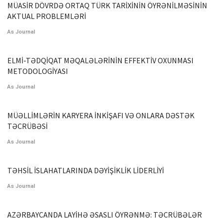
MÜASİR DÖVRDƏ ORTAQ TÜRK TARİXİNİN ÖYRƏNİLMƏSİNİN
AKTUAL PROBLEMLƏRİ
As Journal
ELMİ-TƏDQİQAT MƏQALƏLƏRİNİN EFFEKTİV OXUNMASI
METODOLOGİYASI
As Journal
MÜƏLLİMLƏRİN KARYERA İNKİŞAFI VƏ ONLARA DƏSTƏK
TƏCRÜBƏSİ
As Journal
TƏHSİL İSLAHATLARINDA DƏYİŞİKLİK LİDERLİYİ
As Journal
AZƏRBAYCANDA LAYİHƏ ƏSASLI ÖYRƏNMƏ: TƏCRÜBƏLƏR