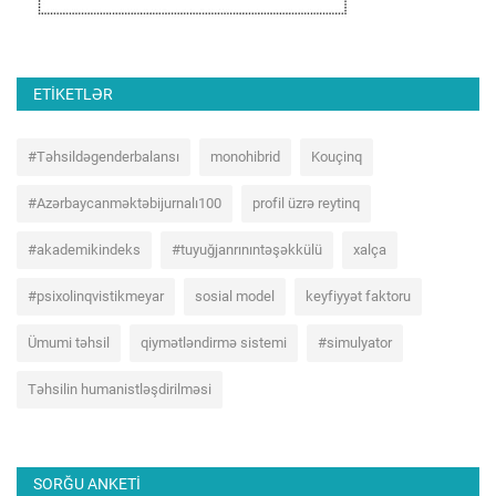
ETIKETLƏR
#Təhsildəgenderbalansı
monohibrid
Kouçinq
#Azərbaycanməktəbijurnalı100
profil üzrə reytinq
#akademikindeks
#tuyuğjanrınıntəşəkkülü
xalça
#psixolinqvistikmeyar
sosial model
keyfiyyət faktoru
Ümumi təhsil
qiymətləndirmə sistemi
#simulyator
Təhsilin humanistləşdirilməsi
SORĞU ANKETI