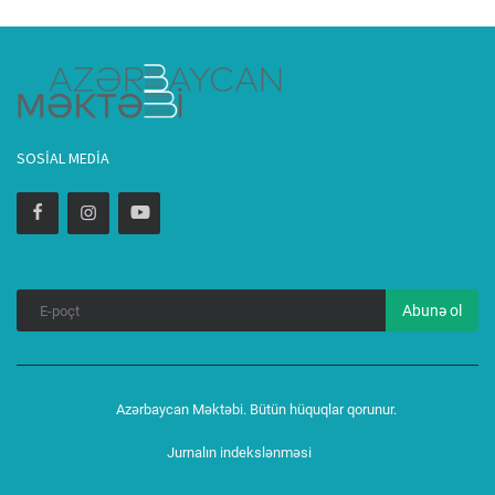
SOSIAL MEDIA
Abunə ol
Azərbaycan Məktəbi. Bütün hüquqlar qorunur.
Jurnalın indekslənməsi