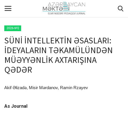
2026-№2
SÜNİ İNTELLEKTİN ƏSASLARI:
ANA SƏHİFƏ
İDEYALARIN TƏKAMÜLÜNDƏN
HAQQIMIZDA
MÜƏYYƏNLİK AXTARIŞINA
QƏDƏR
REDAKSİYA HEYƏTİ
MÜƏLLİFLƏR ÜÇÜN TƏLİMAT
Akif Əlizadə, Misir Mərdanov, Ramin Rzayev
ARXİV
As Journal
AKTUAL
QALEREYA