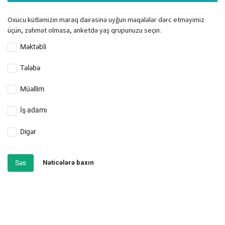
Oxucu kütləmizin maraq dairəsinə uyğun məqalələr dərc etməyimiz
üçün, zəhmət olmasa, anketdə yaş qrupunuzu seçin.
Məktəbli
Tələbə
Müəllim
İş adamı
Digər
Səs
Nəticələrə baxın