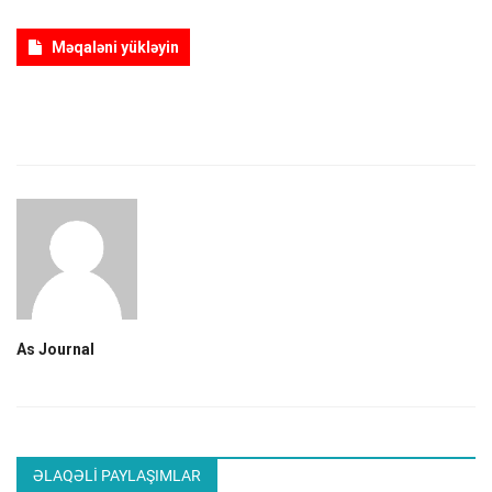
Məqaləni yükləyin
ƏLAQƏ
Dil
Azerbaijani
English
As Journal
ƏLAQƏLI PAYLAŞIMLAR