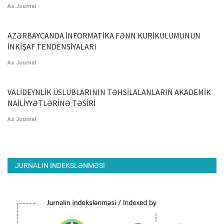
As Journal
AZƏRBAYCANDA İNFORMATİKA FƏNN KURİKULUMUNUN
İNKİŞAF TENDENSİYALARI
As Journal
VALİDEYNLİK ÜSLUBLARININ TƏHSİLALANLARIN AKADEMİK
NAİLİYYƏTLƏRİNƏ TƏSİRİ
As Journal
JURNALIN INDEKSLƏNMƏSI