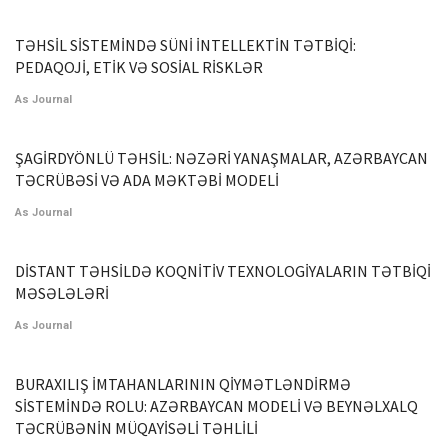
TƏHSİL SİSTEMİNDƏ SÜNİ İNTELLEKTİN TƏTBİQİ:
PEDAQOJİ, ETİK VƏ SOSİAL RİSKLƏR
As Journal
ŞAGİRDYÖNLÜ TƏHSİL: NƏZƏRİ YANAŞMALAR, AZƏRBAYCAN
TƏCRÜBƏSİ VƏ ADA MƏKTƏBİ MODELİ
As Journal
DİSTANT TƏHSİLDƏ KOQNİTİV TEXNOLOGİYALARIN TƏTBİQİ
MƏSƏLƏLƏRİ
As Journal
BURAXILIŞ İMTAHANLARININ QİYMƏTLƏNDİRMƏ
SİSTEMİNDƏ ROLU: AZƏRBAYCAN MODELİ VƏ BEYNƏLXALQ
TƏCRÜBƏNİN MÜQAYİSƏLİ TƏHLİLİ