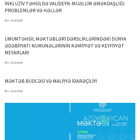
İNKLÜZİV TƏHSİLDƏ VALİDEYN-MÜƏLLİM ƏMƏKDAŞLIĞI:
PROBLEMLƏR VƏ HƏLLƏR
As Journal
ÜMUMTƏHSİL MƏKTƏBLƏRİ DƏRSLİKLƏRİNDƏKİ DÜNYA
ƏDƏBİYYATI NÜMUNƏLƏRİNİN KƏMİYYƏT VƏ KEYFİYYƏT
MEYARLARI
As Journal
MƏKTƏB BÜDCƏSİ VƏ MALİYYƏ İDARƏÇİLİYİ
As Journal