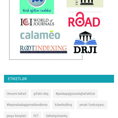
ETIKETLƏR
Ümumi təhsil
şifahi nitq
#pedaqojipsixolojitəfəkkür
#beynəlxalqqiymətləndirmə
kiberbullinq
əmək funksiyası.
peşə liseyləri
İKT
təbiətşünaslıq