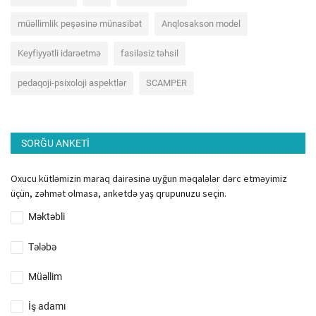
müəllimlik peşəsinə münasibət
Anqlosakson model
Keyfiyyətli idarəetmə
fasiləsiz təhsil
pedaqoji-psixoloji aspektlər
SCAMPER
SORĞU ANKETI
Oxucu kütləmizin maraq dairəsinə uyğun məqalələr dərc etməyimiz
üçün, zəhmət olmasa, anketdə yaş qrupunuzu seçin.
Məktəbli
Tələbə
Müəllim
İş adamı