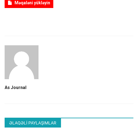
Məqaləni yükləyin
ƏLAQƏ
Dil
Azerbaijani
English
As Journal
ƏLAQƏLI PAYLAŞIMLAR