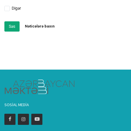
Digər
Səs
Nəticələrə baxın
SOSIAL MEDIA