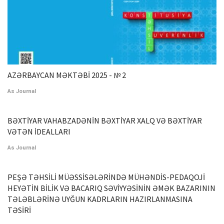
AZƏRBAYCAN MƏKTƏBİ 2025 - № 2
As Journal
BƏXTİYAR VAHABZADƏNİN BƏXTİYAR XALQ VƏ BƏXTİYAR
VƏTƏN İDEALLARI
As Journal
PEŞƏ TƏHSİLİ MÜƏSSİSƏLƏRİNDƏ MÜHƏNDİS-PEDAQOJİ
HEYƏTİN BİLİK VƏ BACARIQ SƏVİYYƏSİNİN ƏMƏK BAZARININ
TƏLƏBLƏRİNƏ UYĞUN KADRLARIN HAZIRLANMASINA
TƏSİRİ