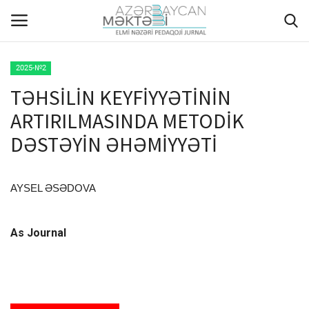
2025-№2
TƏHSİLİN KEYFİYYƏTİNİN
ANA SƏHİFƏ
ARTIRILMASINDA METODİK
HAQQIMIZDA
DƏSTƏYİN ƏHƏMİYYƏTİ
REDAKSİYA HEYƏTİ
AYSEL ƏSƏDOVA
MÜƏLLİFLƏR ÜÇÜN TƏLİMAT
As Journal
ARXİV
AKTUAL
QALEREYA