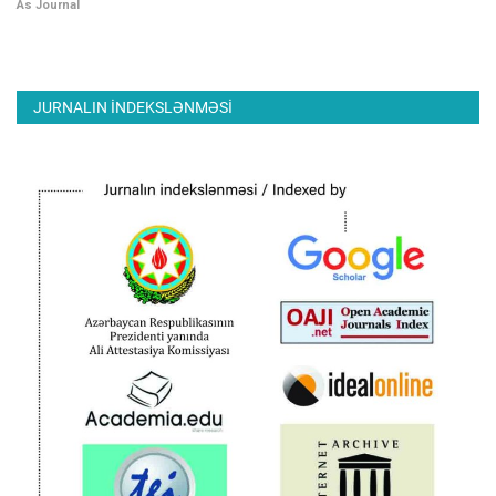
As Journal
JURNALIN INDEKSLƏNMƏSI