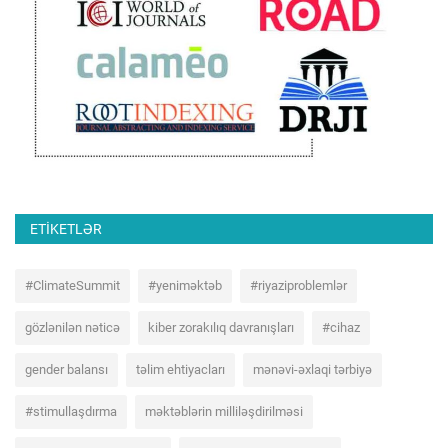
ETIKETLƏR
#ClimateSummit
#yeniməktəb
#riyaziproblemlər
gözlənilən nəticə
kiber zorakılıq davranışları
#cihaz
gender balansı
təlim ehtiyacları
mənəvi-əxlaqi tərbiyə
#stimullaşdırma
məktəblərin milliləşdirilməsi