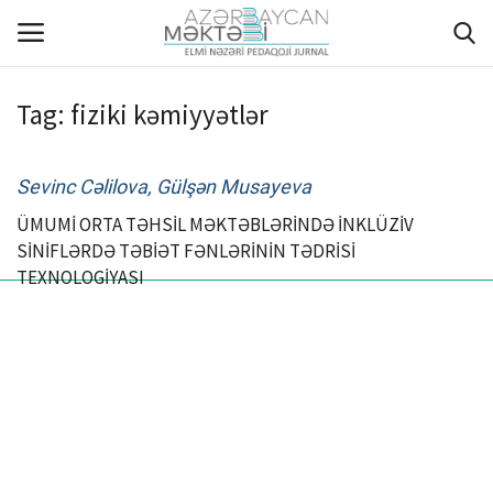
Tag:
fiziki kəmiyyətlər
ANA SƏHİFƏ
Sevinc Cəlilova, Gülşən Musayeva
HAQQIMIZDA
ÜMUMİ ORTA TƏHSİL MƏKTƏBLƏRİNDƏ İNKLÜZİV
SİNİFLƏRDƏ TƏBİƏT FƏNLƏRİNİN TƏDRİSİ
REDAKSİYA HEYƏTİ
TEXNOLOGİYASI
MÜƏLLİFLƏR ÜÇÜN TƏLİMAT
ARXİV
AKTUAL
QALEREYA