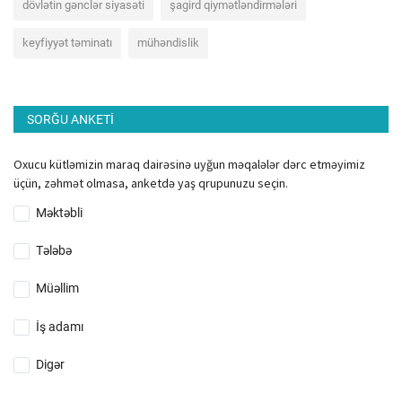
dövlətin gənclər siyasəti
şagird qiymətləndirmələri
keyfiyyət təminatı
mühəndislik
SORĞU ANKETI
Oxucu kütləmizin maraq dairəsinə uyğun məqalələr dərc etməyimiz
üçün, zəhmət olmasa, anketdə yaş qrupunuzu seçin.
Məktəbli
Tələbə
Müəllim
İş adamı
Digər