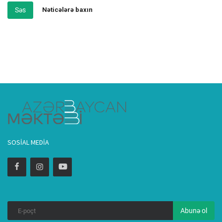
Səs
Nəticələrə baxın
SOSIAL MEDIA
Abunə ol