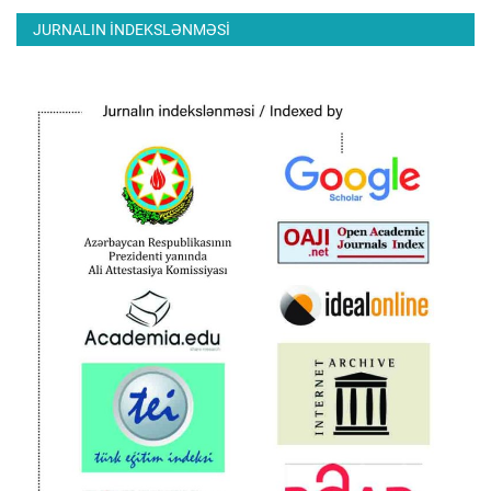
JURNALIN INDEKSLƏNMƏSI
ƏLAQƏ
Dil
Azerbaijani
English