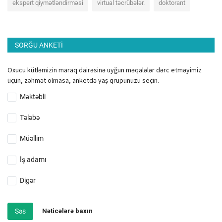
ekspert qiymətləndirməsi
virtual təcrübələr.
doktorant
SORĞU ANKETI
Oxucu kütləmizin maraq dairəsinə uyğun məqalələr dərc etməyimiz
üçün, zəhmət olmasa, anketdə yaş qrupunuzu seçin.
Məktəbli
Tələbə
Müəllim
İş adamı
Digər
Səs
Nəticələrə baxın