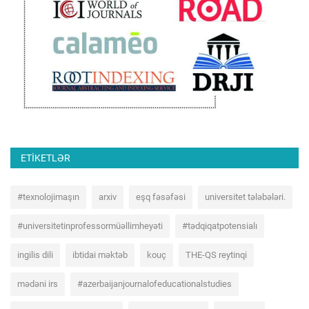
ETIKETLƏR
#texnolojimaşın
arxiv
eşq fəsəfəsi
universitet tələbələri.
#universitetinprofessormüəllimheyəti
#tədqiqatpotensialı
ingilis dili
ibtidai məktəb
kouç
THE-QS reytinqi
mədəni irs
#azerbaijanjournalofeducationalstudies