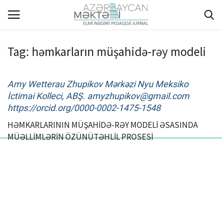
Tag:
həmkarların müşahidə-rəy modeli
ANA SƏHİFƏ
Amy Wetterau Zhupikov Mərkəzi Nyu Meksiko
HAQQIMIZDA
İctimai Kolleci, ABŞ.
amyzhupikov@gmail.com
https://orcid.org/0000-0002-1475-1548
REDAKSİYA HEYƏTİ
HƏMKARLARININ MÜŞAHİDƏ-RƏY MODELİ ƏSASINDA
MÜƏLLİMLƏRİN ÖZÜNÜTƏHLİL PROSESİ
MÜƏLLİFLƏR ÜÇÜN TƏLİMAT
ARXİV
AKTUAL
QALEREYA