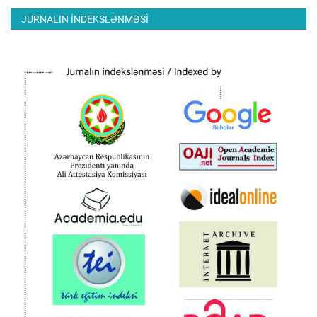
JURNALIN INDEKSLƏNMƏSI
ƏLAQƏ
Dil
Azerbaijani
English