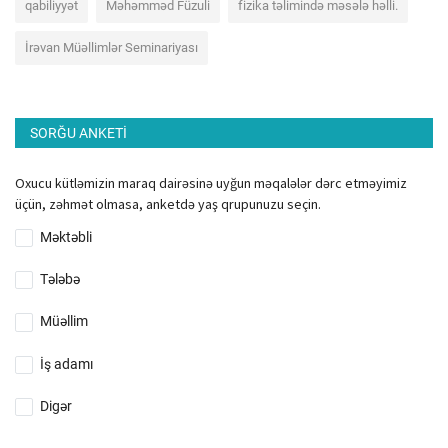
qabiliyyət
Məhəmməd Füzuli
fizika təlimində məsələ həlli.
İrəvan Müəllimlər Seminariyası
SORĞU ANKETI
Oxucu kütləmizin maraq dairəsinə uyğun məqalələr dərc etməyimiz
üçün, zəhmət olmasa, anketdə yaş qrupunuzu seçin.
Məktəbli
Tələbə
Müəllim
İş adamı
Digər