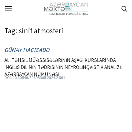
Tag:
sinif atmosferi
ANA SƏHİFƏ
GÜNAY HACIZADƏ
HAQQIMIZDA
ALİ TƏHSİL MÜƏSSİSƏLƏRİNİN AŞAĞI KURSLARINDA
İNGİLİS DİLİNİN TƏDRİSİNİN NEYROLİNQVİSTİK ANALİZİ:
REDAKSİYA HEYƏTİ
AZƏRBAYCAN NÜMUNƏSİ
DOI: 10.30546/32898065.2024.2.061
MÜƏLLİFLƏR ÜÇÜN TƏLİMAT
ARXİV
AKTUAL
QALEREYA