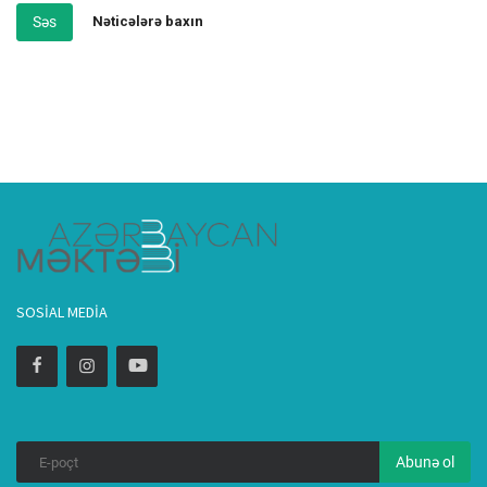
Səs
Nəticələrə baxın
SOSIAL MEDIA
Abunə ol