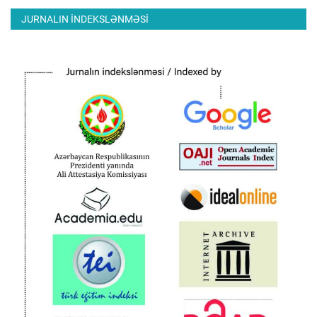
JURNALIN INDEKSLƏNMƏSI
ƏLAQƏ
Dil
Azerbaijani
English