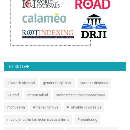
ETIKETLƏR
#Dərslik siyasəti
gender fərqlilikləri
yaradıcı düşüncə
Valdorf
onlayn təhsil
standartların mənimsənilməsi
motivasiya
#mənəvitərbiyə
#Təhsildə innovasiya
musiqi müəllimləri üçün ixtisasartırma
#monitoring