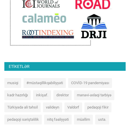
ETIKETLƏR
musiqi
#müstəqillikqabiliyyəti
COVİD-19 pandemiyası
kadr hazırlığı
inkişaf.
direktor
mənəvi-əxlaqi tərbiyə
Türkiyədə ali təhsil
valideyn
Valdorf
pedaqoji fikir
pedaqoji səriştəlilik
nitq fəaliyyəti
müəllim
usta.