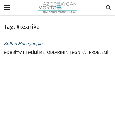
Tag:
#texnika
ANA SƏHİFƏ
Soltan Hüseynoğlu
HAQQIMIZDA
ƏDƏBİYYAT TƏLİMİ METODLARININ TƏSNİFAT PROBLEMİ
REDAKSİYA HEYƏTİ
MÜƏLLİFLƏR ÜÇÜN TƏLİMAT
ARXİV
AKTUAL
QALEREYA