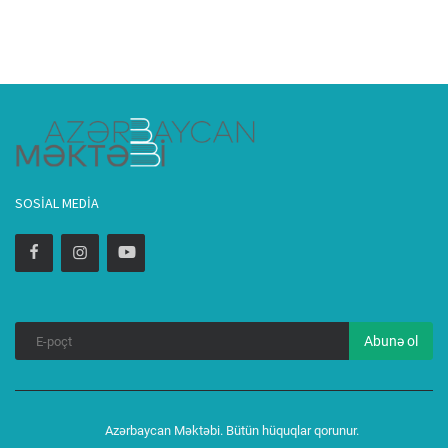
SOSIAL MEDIA
Abunə ol
Azərbaycan Məktəbi. Bütün hüquqlar qorunur.