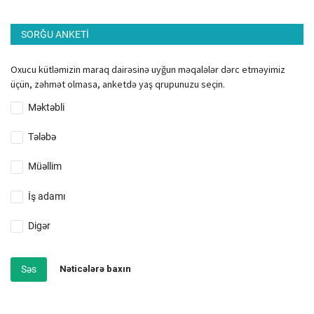
SORĞU ANKETI
Oxucu kütləmizin maraq dairəsinə uyğun məqalələr dərc etməyimiz
üçün, zəhmət olmasa, anketdə yaş qrupunuzu seçin.
Məktəbli
Tələbə
Müəllim
İş adamı
Digər
Səs
Nəticələrə baxın