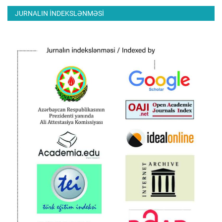
JURNALIN INDEKSLƏNMƏSI
ƏLAQƏ
Dil
Azerbaijani
English