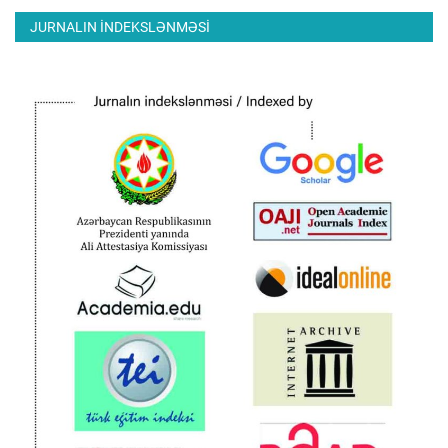
JURNALIN INDEKSLƏNMƏSI
ƏLAQƏ
Dil
Azerbaijani
English