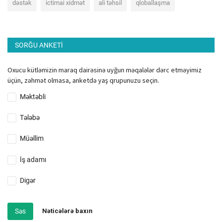
dəstək
ictimai xidmət
ali təhsil
qloballaşma
SORĞU ANKETI
Oxucu kütləmizin maraq dairəsinə uyğun məqalələr dərc etməyimiz
üçün, zəhmət olmasa, anketdə yaş qrupunuzu seçin.
Məktəbli
Tələbə
Müəllim
İş adamı
Digər
Səs
Nəticələrə baxın