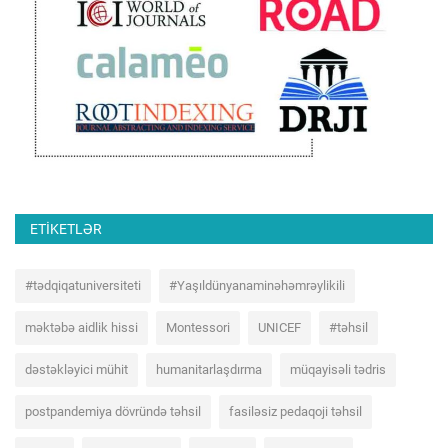
ETIKETLƏR
#tədqiqatuniversiteti
#Yaşıldünyanaminəhəmrəylikili
məktəbə aidlik hissi
Montessori
UNICEF
#təhsil
dəstəkləyici mühit
humanitarlaşdırma
müqayisəli tədris
postpandemiya dövründə təhsil
fasiləsiz pedaqoji təhsil