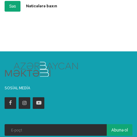
Səs
Nəticələrə baxın
SOSIAL MEDIA
Abunə ol