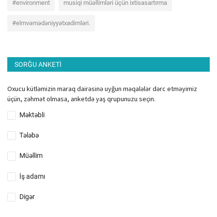
#environment
musiqi müəllimləri üçün ixtisasartırma
#elmvəmədəniyyətxadimləri.
SORĞU ANKETI
Oxucu kütləmizin maraq dairəsinə uyğun məqalələr dərc etməyimiz
üçün, zəhmət olmasa, anketdə yaş qrupunuzu seçin.
Məktəbli
Tələbə
Müəllim
İş adamı
Digər