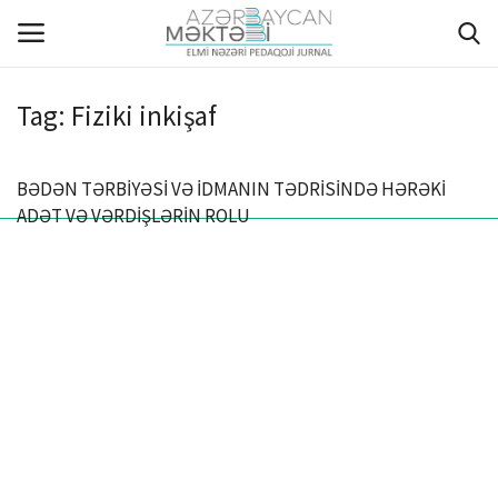
Tag:
Fiziki inkişaf
ANA SƏHİFƏ
BƏDƏN TƏRBİYƏSİ VƏ İDMANIN TƏDRİSİNDƏ HƏRƏKİ
HAQQIMIZDA
ADƏT VƏ VƏRDİŞLƏRİN ROLU
REDAKSİYA HEYƏTİ
MÜƏLLİFLƏR ÜÇÜN TƏLİMAT
ARXİV
AKTUAL
QALEREYA