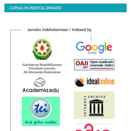
JURNALIN INDEKSLƏNMƏSI
ƏLAQƏ
Dil
Azerbaijani
English