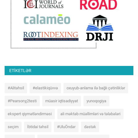
ETIKETLƏR
#Alitəhsil
#elastikiqüvvə
oxuyub-anlama ilə bağlı çətinliklər
#Pearsonχ2testi
müasir iqtisadiyyat
yunoqogiya
ekspert qiymətləndirməsi
ali məktəb müəllimləri və tələbələri
seçim
İbtidai təhsil
#UluÖndər
dəstək