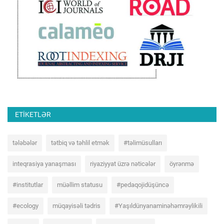
ETIKETLƏR
tələbələr
tətbiq və təhlil etmək
#təlimüsulları
inteqrasiya yanaşması
riyaziyyat üzrə nəticələr
öyrənmə
#institutlar
müəllim statusu
#pedaqojidüşüncə
#ecology
müqayisəli tədris
#Yaşıldünyanaminəhəmrəylikili