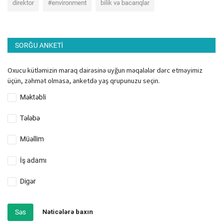
direktor
#environment
bilik və bacarıqlar
SORĞU ANKETI
Oxucu kütləmizin maraq dairəsinə uyğun məqalələr dərc etməyimiz
üçün, zəhmət olmasa, anketdə yaş qrupunuzu seçin.
Məktəbli
Tələbə
Müəllim
İş adamı
Digər
Səs
Nəticələrə baxın