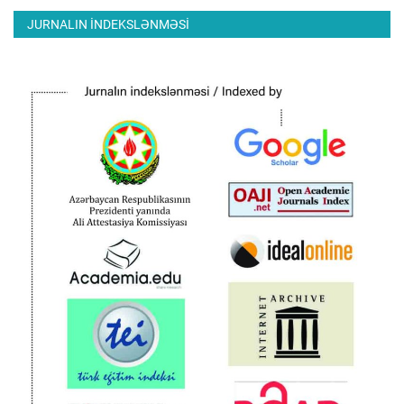
JURNALIN INDEKSLƏNMƏSI
ƏLAQƏ
Dil
Azerbaijani
English