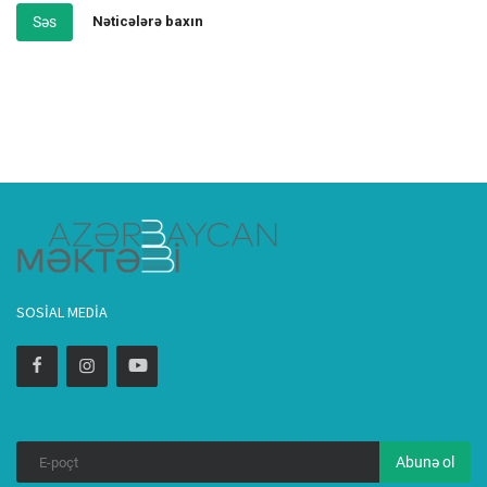
Səs
Nəticələrə baxın
SOSIAL MEDIA
Abunə ol