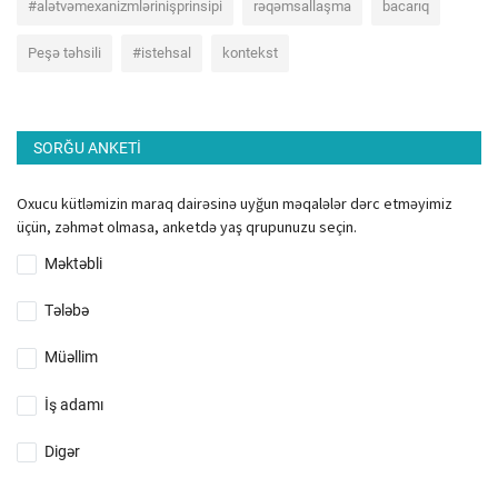
#alətvəmexanizmlərinişprinsipi
rəqəmsallaşma
bacarıq
Peşə təhsili
#istehsal
kontekst
SORĞU ANKETI
Oxucu kütləmizin maraq dairəsinə uyğun məqalələr dərc etməyimiz
üçün, zəhmət olmasa, anketdə yaş qrupunuzu seçin.
Məktəbli
Tələbə
Müəllim
İş adamı
Digər