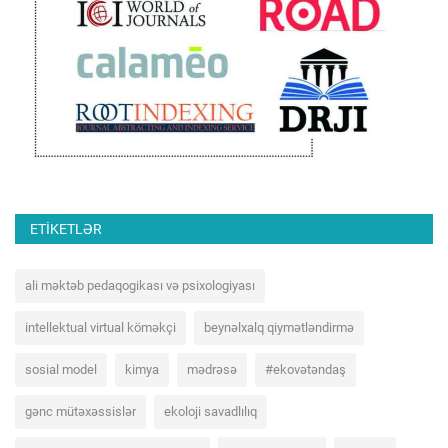
ETIKETLƏR
ali məktəb pedaqogikası və psixologiyası
intellektual virtual köməkçi
beynəlxalq qiymətləndirmə
sosial model
kimya
mədrəsə
#ekovətəndaş
gənc mütəxəssislər
ekoloji savadlılıq