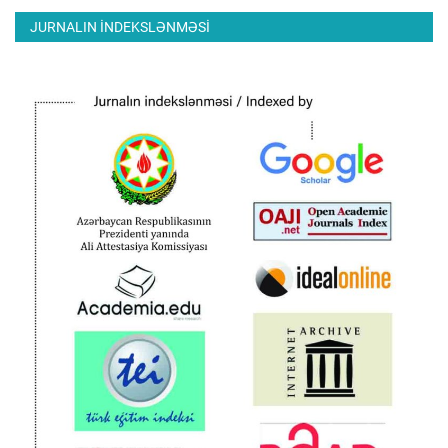
JURNALIN INDEKSLƏNMƏSI
ƏLAQƏ
Dil
Azerbaijani
English