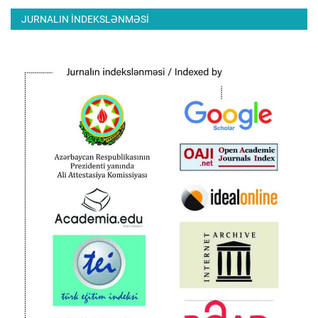
JURNALIN INDEKSLƏNMƏSI
ƏLAQƏ
Dil
Azerbaijani
English