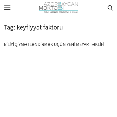
Tag:
keyfiyyət faktoru
ANA SƏHİFƏ
BİLİYİ QİYMƏTLƏNDİRMƏK ÜÇÜN YENİ MEYAR TƏKLİFİ
HAQQIMIZDA
REDAKSİYA HEYƏTİ
MÜƏLLİFLƏR ÜÇÜN TƏLİMAT
ARXİV
AKTUAL
QALEREYA