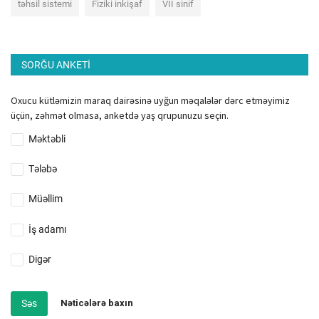
təhsil sistemi
Fiziki inkişaf
VII sinif
SORĞU ANKETI
Oxucu kütləmizin maraq dairəsinə uyğun məqalələr dərc etməyimiz
üçün, zəhmət olmasa, anketdə yaş qrupunuzu seçin.
Məktəbli
Tələbə
Müəllim
İş adamı
Digər
Səs
Nəticələrə baxın