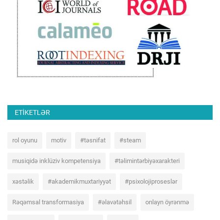
ETIKETLƏR
rol oyunu
motiv
#təsnifat
#steam
musiqidə inklüziv kompetensiya
#təlimintərbiyəxarakteri
xəstəlik
#akademikmuxtariyyət
#psixolojiproseslər
Rəqəmsal transformasiya
#əlavətəhsil
onlayn öyrənmə