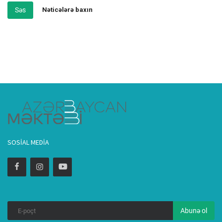
Səs
Nəticələrə baxın
SOSIAL MEDIA
Abunə ol