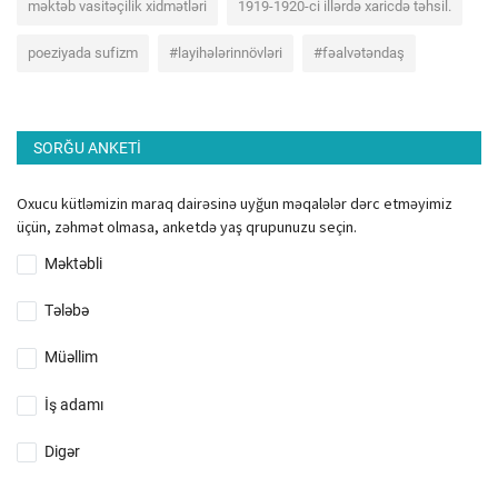
məktəb vasitəçilik xidmətləri
1919-1920-ci illərdə xaricdə təhsil.
poeziyada sufizm
#layihələrinnövləri
#fəalvətəndaş
SORĞU ANKETI
Oxucu kütləmizin maraq dairəsinə uyğun məqalələr dərc etməyimiz
üçün, zəhmət olmasa, anketdə yaş qrupunuzu seçin.
Məktəbli
Tələbə
Müəllim
İş adamı
Digər