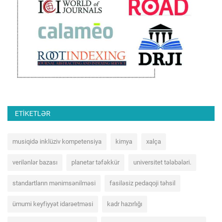
ETIKETLƏR
musiqidə inklüziv kompetensiya
kimya
xalça
verilənlər bazası
planetar təfəkkür
universitet tələbələri.
standartların mənimsənilməsi
fasiləsiz pedaqoji təhsil
ümumi keyfiyyət idarəetməsi
kadr hazırlığı