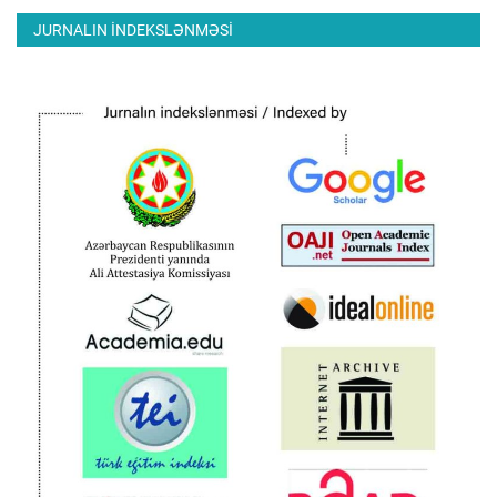
JURNALIN INDEKSLƏNMƏSI
ƏLAQƏ
Dil
Azerbaijani
English