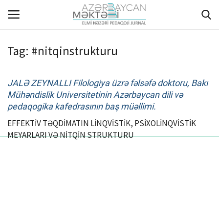
Tag:
#nitqinstrukturu
ANA SƏHİFƏ
JALƏ ZEYNALLI Filologiya üzrə fəlsəfə doktoru, Bakı
HAQQIMIZDA
Mühəndislik Universitetinin Azərbaycan dili və
pedaqogika kafedrasının baş müəllimi.
REDAKSİYA HEYƏTİ
EFFEKTİV TƏQDİMATIN LİNQVİSTİK, PSİXOLİNQVİSTİK
MEYARLARI VƏ NİTQİN STRUKTURU
MÜƏLLİFLƏR ÜÇÜN TƏLİMAT
ARXİV
AKTUAL
QALEREYA