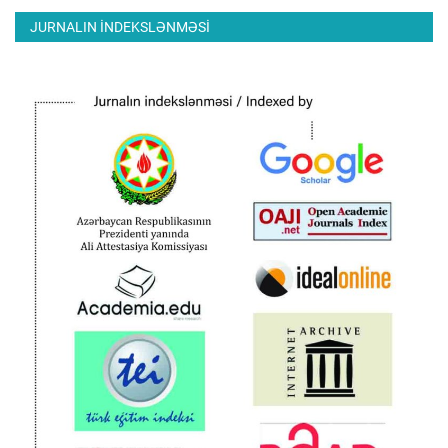
JURNALIN INDEKSLƏNMƏSI
ƏLAQƏ
Dil
Azerbaijani
English