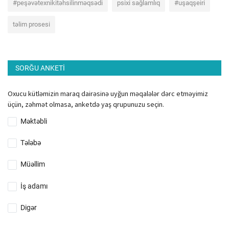
#peşəvətexnikitəhsilinməqsədi
psixi sağlamlıq
#uşaqşeiri
təlim prosesi
SORĞU ANKETI
Oxucu kütləmizin maraq dairəsinə uyğun məqalələr dərc etməyimiz
üçün, zəhmət olmasa, anketdə yaş qrupunuzu seçin.
Məktəbli
Tələbə
Müəllim
İş adamı
Digər