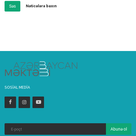
Səs
Nəticələrə baxın
SOSIAL MEDIA
Abunə ol