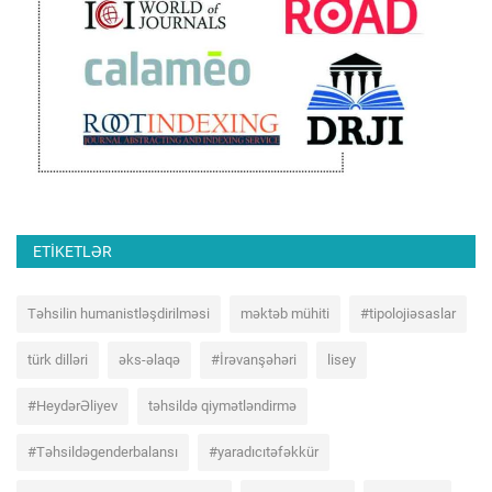
ETIKETLƏR
Təhsilin humanistləşdirilməsi
məktəb mühiti
#tipolojiəsaslar
türk dilləri
əks-əlaqə
#İrəvanşəhəri
lisey
#HeydərƏliyev
təhsildə qiymətləndirmə
#Təhsildəgenderbalansı
#yaradıcıtəfəkkür