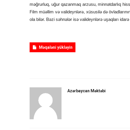
məğrurluq, uğur qazanmaq arzusu, minnətdarlıq hiss
Film müəllim və valideynlərə, xüsusilə də övladlarını
ola bilər. Bəzi səhnələr isə valideynlərə uşaqları i
Məqaləni yükləyin
Azərbaycan Məktəbi