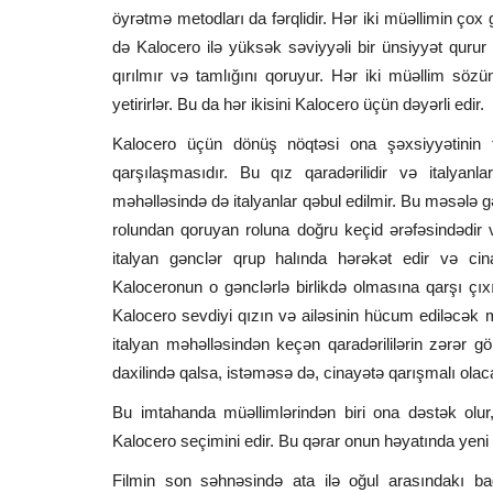
öyrətmə metodları da fərqlidir. Hər iki müəllimin çox göz
də Kalocero ilə yüksək səviyyəli bir ünsiyyət qurur 
qırılmır və tamlığını qoruyur. Hər iki müəllim sözünə
yetirirlər. Bu da hər ikisini Kalocero üçün dəyərli edir.
Kalocero üçün dönüş nöqtəsi ona şəxsiyyətinin
qarşılaşmasıdır. Bu qız qaradərilidir və italyanları
məhəlləsində də italyanlar qəbul edilmir. Bu məsələ g
rolundan qoruyan roluna doğru keçid ərəfəsindədir və
italyan gənclər qrup halında hərəkət edir və cin
Kaloceronun o gənclərlə birlikdə olmasına qarşı çıx
Kalocero sevdiyi qızın və ailəsinin hücum ediləcək m
italyan məhəlləsindən keçən qaradərililərin zərər gö
daxilində qalsa, istəməsə də, cinayətə qarışmalı olac
Bu imtahanda müəllimlərindən biri ona dəstək olur, 
Kalocero seçimini edir. Bu qərar onun həyatında yeni 
Filmin son səhnəsində ata ilə oğul arasındakı bağ