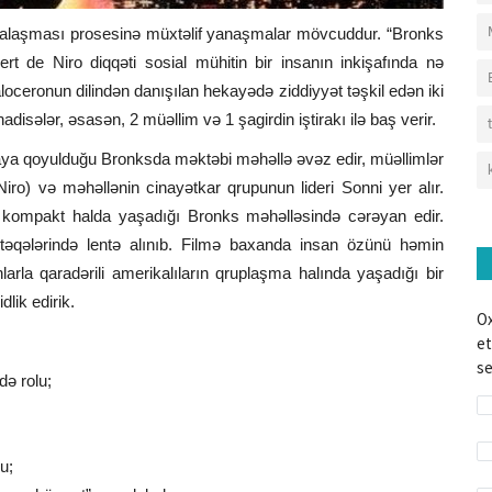
rmalaşması prosesinə müxtəlif yanaşmalar mövcuddur. “Bronks
rt de Niro diqqəti sosial mühitin bir insanın inkişafında nə
ceronun dilindən danışılan hekayədə ziddiyyət təşkil edən iki
adisələr, əsasən, 2 müəllim və 1 şagirdin iştirakı ilə baş verir.
aya qoyulduğu Bronksda məktəbi məhəllə əvəz edir, müəllimlər
ro) və məhəllənin cinayətkar qrupunun lideri Sonni yer alır.
ın kompakt halda yaşadığı Bronks məhəlləsində cərəyan edir.
təqələrində lentə alınıb. Filmə baxanda insan özünü həmin
nlarla qaradərili amerikalıların qruplaşma halında yaşadığı bir
lik edirik.
Ox
et
se
də rolu;
u;