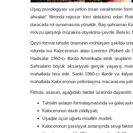
Uşaq psixologiyası və yetkin insan xarakterinin fo
əhvalatı” filmində rejissor kimi debütünü edən Robe
dərəcədə rol oynamasına yönəldir. Baş qəhrəman Kalo
mövzu qarşılıqlı müzakirə obyektinə çevrilir. Belə ki, h
Qeyri-formal təhsilin önəminin möhtəşəm şəkildə ort
rolunda isə Kaloceronun atası Lorenso (Robert de Ni
Hadisələr 1960-cı illərdə Amerikada etnik qruplar
Səhnələrin böyük əksəriyyəti gerçək yaşayış mən
məhəllədə hiss edir. Sanki 1960-cı illərdir və italya
məhəllədə Kaloceronun yetkinləşmə macərasına şahid
Filmdə, əsasən, aşağıdakı faktlar üzərində dayanılıb:
Təhsilin əxlaqın formalaşmasında və gələcəyin
Kaloceronun daxili ziddiyyəti;
Uşaqlar üçün uğurlu müəllim modeli;
Kaloceronun şəxsiyyət axtarışında sevgi faktor