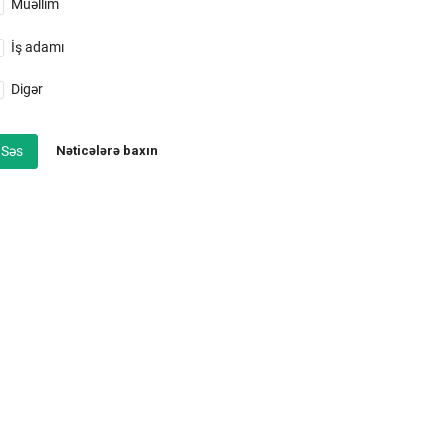
Müəllim
İş adamı
Digər
Səs
Nəticələrə baxın