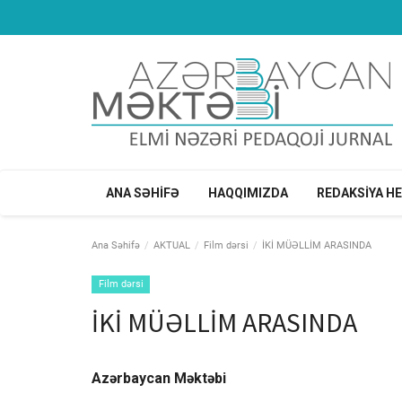
ANA SƏHİFƏ
HAQQIMIZDA
REDAKSİYA H
Ana Səhifə
AKTUAL
Film dərsi
İKİ MÜƏLLİM ARASINDA
Film dərsi
İKİ MÜƏLLİM ARASINDA
Azərbaycan Məktəbi