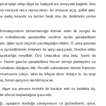
əl təlqin etdiyi digər bir fəaliyyət isə ünsiyyətlə bağlıdır. İkisi
və vəziyyət necə olursa-olsun, bu ünsiyyət açıq, şəffaf qalır,
 sadiq insandır və tərzləri fərqli olsa da, dediklərini yerinə
 formalaşmasını tamamlamağa kömək edən ilk sevgisi ilə
n məhəlləsində qaradərililər sevilmir, eynilə qaradərililərin
ənc oğlan üçün seçimin yaxınlaşdığını bildirir. O, artıq qorunan
 öyrəndiklərinin imtahanı ilə qarşı-qarşıyadır. Dostluq etdiyi
ayətkarlığa meyillidir. Özü cinayətkar olsa belə, Sonni də
ır. Həmin gənclər qaradərililərə hücum etməyi planlaşdırır və
əhəllədə olduğunu bilir. Əvvəlki səhnələrdən birində Kalocero
rməməsinə çalışır, lakin bu kifayət etmir. Anlayır ki, bu qrup
aq, bunun qarşısını ala bilməyəcək.
digəri isə qoruma instinkti ilə hərəkət edir və beləliklə də,
bir dövrün başlandığına işarə edir.
ı, uşaqların dostluğa yanaşmasını və gözləntilərini, qürur,