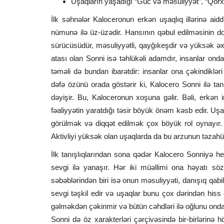
Uşaqların yaşadığı “Güc və məsuliyyət”, “Qorx
İlk səhnələr Kaloceronun erkən uşaqlıq illərinə aid
nümunə ilə üz-üzədir. Hansının qəbul edilməsinin do
sürücüsüdür, məsuliyyətli, qayğıkeşdir və yüksək əxl
atası olan Sonni isə təhlükəli adamdır, insanlar on
təməli də bundan ibarətdir: insanlar ona çəkindiklər
dəfə özünü orada göstərir ki, Kalocero Sonni ilə t
dəyişir. Bu, Kaloceronun xoşuna gəlir. Bəli, erkə
fəaliyyətin yaratdığı təsir böyük önəm kəsb edir. Uşa
görülmək və diqqət edilmək çox böyük rol oynayır. 
Aktivliyi yüksək olan uşaqlarda da bu arzunun təz
İlk tanışlıqlarından sona qədər Kalocero Sonniyə he
sevgi ilə yanaşır. Hər iki müəllimi ona həyatı sözl
səbəblərindən biri isə onun məsuliyyəti, danışıq qabil
sevgi təşkil edir və uşaqlar bunu çox dərindən hiss 
gəlməkdən çəkinmir və bütün cəhdləri ilə oğlunu ond
Sonni də öz xarakterləri çərçivəsində bir-birlərinə 