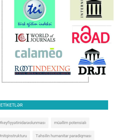
ETIKETLƏR
#keyfiyyətinidarəolunması
müəllim potensialı
#nitqinstrukturu
Təhsilin humanitar paradiqması