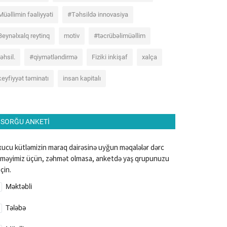
Müəllimin fəaliyyəti
#Təhsildə innovasiya
Beynəlxalq reytinq
motiv
#təcrübəlimüəllim
təhsil.
#qiymətləndirmə
Fiziki inkişaf
xalça
keyfiyyət təminatı
insan kapitalı
SORĞU ANKETI
ucu kütləmizin maraq dairəsinə uyğun məqalələr dərc
məyimiz üçün, zəhmət olmasa, anketdə yaş qrupunuzu
çin.
Məktəbli
Tələbə