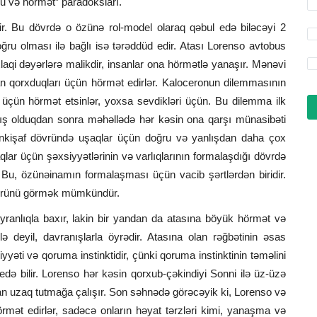
u və hörmət” paradoksları.
dir. Bu dövrdə o özünə rol-model olaraq qəbul edə biləcəyi 2
ğru olması ilə bağlı isə tərəddüd edir. Atası Lorenso avtobus
aqi dəyərlərə malikdir, insanlar ona hörmətlə yanaşır. Mənəvi
dan qorxduqları üçün hörmət edirlər. Kaloceronun dilemmasının
i üçün hörmət etsinlər, yoxsa sevdikləri üçün. Bu dilemma ilk
anış olduqdan sonra məhəllədə hər kəsin ona qarşı münasibəti
n inkişaf dövründə uşaqlar üçün doğru və yanlışdan daha çox
qlar üçün şəxsiyyətlərinin və varlıqlarının formalaşdığı dövrdə
Bu, özünəinamın formalaşması üçün vacib şərtlərdən biridir.
ahürünü görmək mümkündür.
yranlıqla baxır, lakin bir yandan da atasına böyük hörmət və
ə deyil, davranışlarla öyrədir. Atasına olan rəğbətinin əsas
iyyəti və qoruma instinktidir, çünki qoruma instinktinin təməlini
edə bilir. Lorenso hər kəsin qorxub-çəkindiyi Sonni ilə üz-üzə
an uzaq tutmağa çalışır. Son səhnədə görəcəyik ki, Lorenso və
hörmət edirlər, sadəcə onların həyat tərzləri kimi, yanaşma və