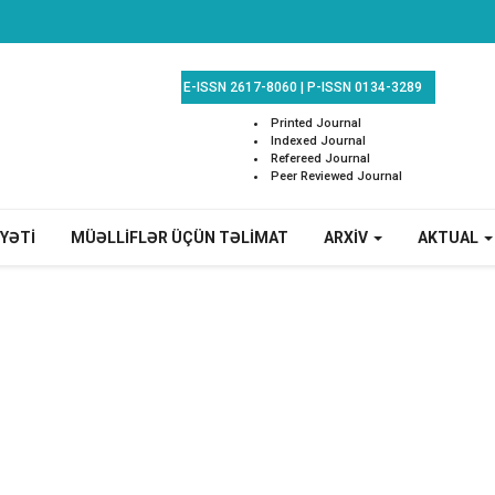
E-ISSN 2617-8060
|
P-ISSN 0134-3289
Printed Journal
Indexed Journal
Refereed Journal
Peer Reviewed Journal
EYƏTİ
MÜƏLLİFLƏR ÜÇÜN TƏLİMAT
ARXİV
AKTUAL