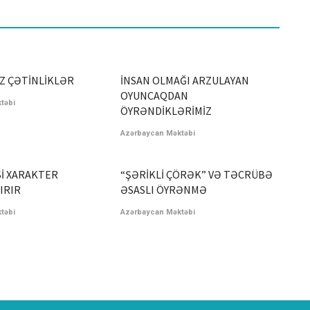
Z ÇƏTİNLİKLƏR
İNSAN OLMAĞI ARZULAYAN
OYUNCAQDAN
təbi
ÖYRƏNDİKLƏRİMİZ
Azərbaycan Məktəbi
İ XARAKTER
“ŞƏRİKLİ ÇÖRƏK” VƏ TƏCRÜBƏ
IRIR
ƏSASLI ÖYRƏNMƏ
təbi
Azərbaycan Məktəbi