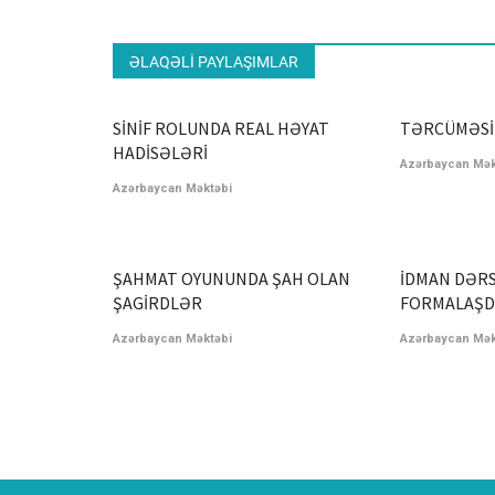
ƏLAQƏLI PAYLAŞIMLAR
SİNİF ROLUNDA REAL HƏYAT
TƏRCÜMƏSİ
HADİSƏLƏRİ
Azərbaycan Mək
Azərbaycan Məktəbi
ŞAHMAT OYUNUNDA ŞAH OLAN
İDMAN DƏRS
ŞAGİRDLƏR
FORMALAŞD
Azərbaycan Məktəbi
Azərbaycan Mək