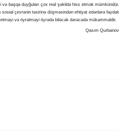
i və başqa duyğuları çox real şəkildə hiss etmək mümkündür.
n sosial çevrənin təsirinə düşməsindən ehtiyat edənlərə faydalı
darə etməyi və öyrətməyi öyrədə biləcək dərəcədə mükəmməldir.
Qasım Qurbanov