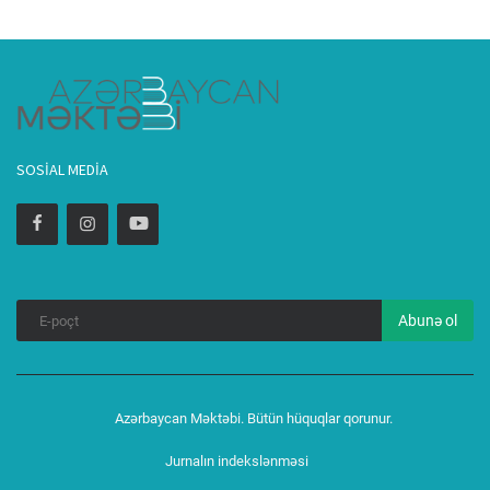
SOSIAL MEDIA
Abunə ol
Azərbaycan Məktəbi. Bütün hüquqlar qorunur.
Jurnalın indekslənməsi