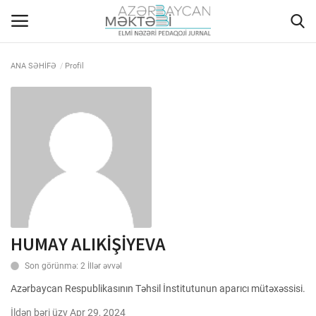
ANA SƏHİFƏ
Profil
ANA SƏHİFƏ
HAQQIMIZDA
REDAKSİYA HEYƏTİ
MÜƏLLİFLƏR ÜÇÜN TƏLİMAT
HUMAY ALIKİŞİYEVA
ARXİV
Son görünmə: 2 İllər əvvəl
AKTUAL
Azərbaycan Respublikasının Təhsil İnstitutunun aparıcı mütəxəssisi.
QALEREYA
İldən bəri üzv Apr 29, 2024