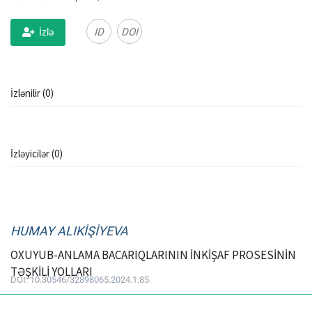
ƏLAQƏ
ID
DOI
İzlə
Dil
İzlənilir (0)
Azerbaijani
English
İzləyicilər (0)
HUMAY ALIKİŞİYEVA
OXUYUB-ANLAMA BACARIQLARININ İNKİŞAF PROSESİNİN
TƏŞKİLİ YOLLARI
DOI: 10.30546/32898065.2024.1.85.