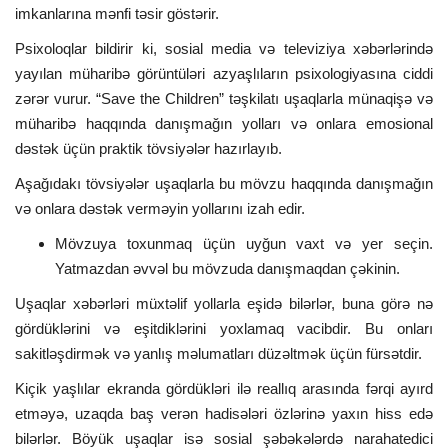
imkanlarına mənfi təsir göstərir.
Psixoloqlar bildirir ki, sosial media və televiziya xəbərlərində
yayılan müharibə görüntüləri azyaşlıların psixologiyasına ciddi
zərər vurur. “Save the Children” təşkilatı uşaqlarla münaqişə və
müharibə haqqında danışmağın yolları və onlara emosional
dəstək üçün praktik tövsiyələr hazırlayıb.
Aşağıdakı tövsiyələr uşaqlarla bu mövzu haqqında danışmağın
və onlara dəstək verməyin yollarını izah edir.
Mövzuya toxunmaq üçün uyğun vaxt və yer seçin.
Yatmazdan əvvəl bu mövzuda danışmaqdan çəkinin.
Uşaqlar xəbərləri müxtəlif yollarla eşidə bilərlər, buna görə nə
gördüklərini və eşitdiklərini yoxlamaq vacibdir. Bu onları
sakitləşdirmək və yanlış məlumatları düzəltmək üçün fürsətdir.
Kiçik yaşlılar ekranda gördükləri ilə reallıq arasında fərqi ayırd
etməyə, uzaqda baş verən hadisələri özlərinə yaxın hiss edə
bilərlər. Böyük uşaqlar isə sosial şəbəkələrdə narahatedici