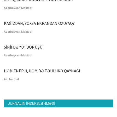
Azərbaycan Məktəbi
KAĞIZDAN, YOXSA EKRANDAN OXUYAQ?
Azərbaycan Məktəbi
SİNİFDƏ “U” DÖNÜŞÜ
Azərbaycan Məktəbi
HƏM ENERJİ, HƏM DƏ TƏHLÜKƏ QAYNAĞI
As Journal
JURNALIN INDEKSLƏNMƏSI