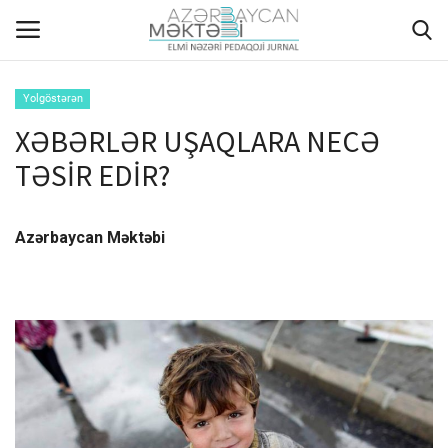
Yolgöstərən
XƏBƏRLƏR UŞAQLARA NECƏ
ANA SƏHİFƏ
TƏSİR EDİR?
HAQQIMIZDA
Azərbaycan Məktəbi
REDAKSİYA HEYƏTİ
MÜƏLLİFLƏR ÜÇÜN TƏLİMAT
ARXİV
AKTUAL
QALEREYA