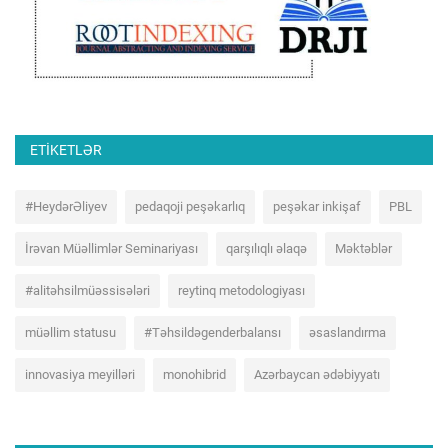
ETIKETLƏR
#HeydərƏliyev
pedaqoji peşəkarlıq
peşəkar inkişaf
PBL
İrəvan Müəllimlər Seminariyası
qarşılıqlı əlaqə
Məktəblər
#alitəhsilmüəssisələri
reytinq metodologiyası
müəllim statusu
#Təhsildəgenderbalansı
əsaslandırma
innovasiya meyilləri
monohibrid
Azərbaycan ədəbiyyatı