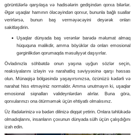
görüntülərlə qarşılaşa və hadisələrin gedişindən qorxa bilərlər.
Əgər uşaqlar hamının öləcəyindən qorxur, bununla bağlı suallar
verirlərsə, bunun baş verməyəcəyini deyərək onları
sakitləşdirin.
Uşaqlar dünyada baş verənlər barədə məlumat almaq
hüququna malikdir, amma böyüklər də onları emosional
gərginlikdən qorumaqda məsuliyyət daşıyırlar.
Övladınızla söhbətdə onun yaşına uyğun sözlər seçin,
reaksiyalarını izləyin və narahatlıq səviyyəsinə qarşı həssas
olun. Münaqişə bölgəsində yaşayırsınızsa, özünüzü kədərli və
narahat hiss etməyiniz normaldır. Amma unutmayın ki, uşaqlar
emosional siqnalları valideynlərdən alırlar. Buna görə,
qorxularınızı ona ötürməmək üçün ehtiyatlı olmalısınız.
Üz ifadələrinizə və bədən dilinizə diqqət yetirin. Onlara təhlükədə
olmadıqlarını, insanların çoxunun dünyada sülh üçün çalışdığını
izah edin.