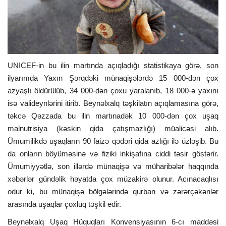
ƏLAQƏ
Dil
UNICEF-in bu ilin martında açıqladığı statistikaya görə, son
Azerbaijani
English
ilyarımda Yaxın Şərqdəki münaqişələrdə 15 000-dən çox
azyaşlı öldürülüb, 34 000-dən çoxu yaralanıb, 18 000-ə yaxını
isə valideynlərini itirib. Beynəlxalq təşkilatın açıqlamasına görə,
təkcə Qəzzada bu ilin martınadək 10 000-dən çox uşaq
malnutrisiya (kəskin qida çatışmazlığı) müalicəsi alıb.
Ümumilikdə uşaqların 90 faizə qədəri qida azlığı ilə üzləşib. Bu
da onların böyüməsinə və fiziki inkişafına ciddi təsir göstərir.
Ümumiyyətlə, son illərdə münaqişə və müharibələr haqqında
xəbərlər gündəlik həyatda çox müzakirə olunur. Acınacaqlısı
odur ki, bu münaqişə bölgələrində qurban və zərərçəkənlər
arasında uşaqlar çoxluq təşkil edir.
Beynəlxalq Uşaq Hüquqları Konvensiyasının 6-cı maddəsi