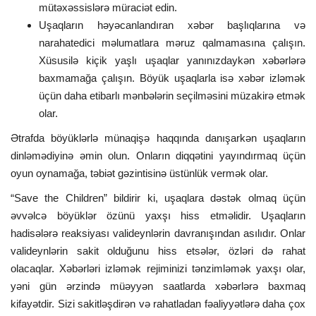
mütəxəssislərə müraciət edin.
Uşaqların həyəcanlandıran xəbər başlıqlarına və
narahatedici məlumatlara məruz qalmamasına çalışın.
Xüsusilə kiçik yaşlı uşaqlar yanınızdaykən xəbərlərə
baxmamağa çalışın. Böyük uşaqlarla isə xəbər izləmək
üçün daha etibarlı mənbələrin seçilməsini müzakirə etmək
olar.
Ətrafda böyüklərlə münaqişə haqqında danışarkən uşaqların
dinləmədiyinə əmin olun. Onların diqqətini yayındırmaq üçün
oyun oynamağa, təbiət gəzintisinə üstünlük vermək olar.
“Save the Children” bildirir ki, uşaqlara dəstək olmaq üçün
əvvəlcə böyüklər özünü yaxşı hiss etməlidir. Uşaqların
hadisələrə reaksiyası valideynlərin davranışından asılıdır. Onlar
valideynlərin sakit olduğunu hiss etsələr, özləri də rahat
olacaqlar. Xəbərləri izləmək rejiminizi tənzimləmək yaxşı olar,
yəni gün ərzində müəyyən saatlarda xəbərlərə baxmaq
kifayətdir. Sizi sakitləşdirən və rahatladan fəaliyyətlərə daha çox