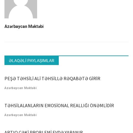
Azərbaycan Məktəbi
ƏLAQƏLI PAYLAŞIMLAR
PEŞƏ TƏHSİLİ ALİ TƏHSİLLƏ RƏQABƏTƏ GİRİR
Azərbaycan Məktəbi
TƏHSİLALANLARIN EMOSİONAL REALLIĞI ÖNƏMLİDİR
Azərbaycan Məktəbi
ARTIQ ÇƏKİ PROBLEMİ EVDƏ YARANIR