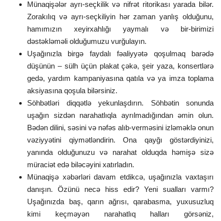
Münaqişələr ayrı-seçkilik və nifrət ritorikası yarada bilər.
Zorakılıq və ayrı-seçkiliyin hər zaman yanlış olduğunu,
hamımızın xeyirxahlığı yaymalı və bir-birimizi
dəstəkləməli olduğumuzu vurğulayın.
Uşağınızla birgə faydalı fəaliyyətə qoşulmaq barədə
düşünün – sülh üçün plakat çəkə, şeir yaza, konsertlərə
gedə, yardım kampaniyasına qatıla və ya imza toplama
aksiyasına qoşula bilərsiniz.
Söhbətləri diqqətlə yekunlaşdırın. Söhbətin sonunda
uşağın sizdən narahatlıqla ayrılmadığından əmin olun.
Bədən dilini, səsini və nəfəs alıb-verməsini izləməklə onun
vəziyyətini qiymətləndirin. Ona qayğı göstərdiyinizi,
yanında olduğunuzu və narahat olduqda həmişə sizə
müraciət edə biləcəyini xatırladın.
Münaqişə xəbərləri davam etdikcə, uşağınızla vaxtaşırı
danışın. Özünü necə hiss edir? Yeni sualları varmı?
Uşağınızda baş, qarın ağrısı, qarabasma, yuxusuzluq
kimi keçməyən narahatlıq halları görsəniz,