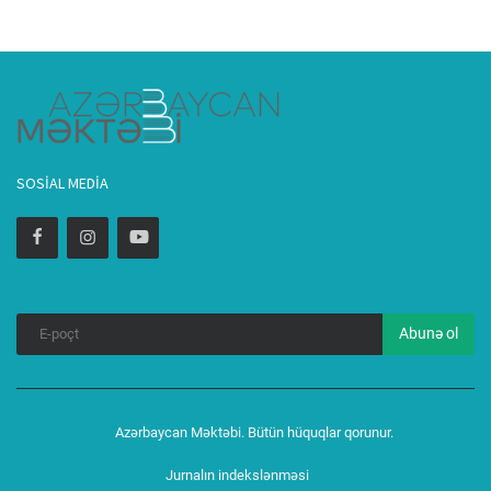
SOSIAL MEDIA
Abunə ol
Azərbaycan Məktəbi. Bütün hüquqlar qorunur.
Jurnalın indekslənməsi