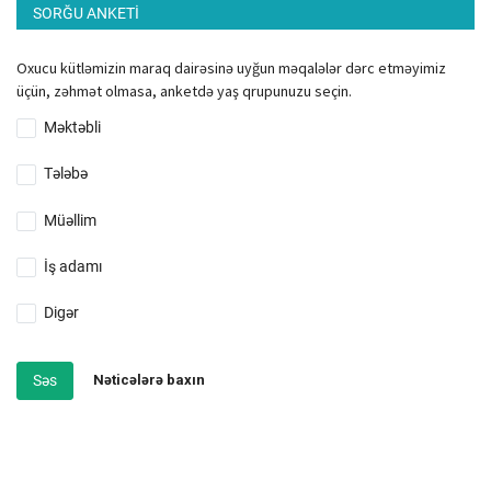
SORĞU ANKETI
Oxucu kütləmizin maraq dairəsinə uyğun məqalələr dərc etməyimiz
üçün, zəhmət olmasa, anketdə yaş qrupunuzu seçin.
Məktəbli
Tələbə
Müəllim
İş adamı
Digər
Səs
Nəticələrə baxın