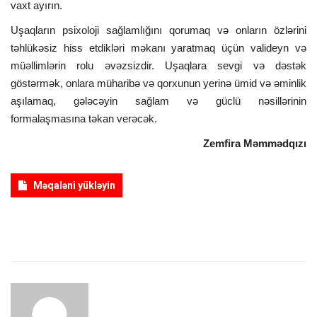
vaxt ayırın.
Uşaqların psixoloji sağlamlığını qorumaq və onların özlərini
təhlükəsiz hiss etdikləri məkanı yaratmaq üçün valideyn və
müəllimlərin rolu əvəzsizdir. Uşaqlara sevgi və dəstək
göstərmək, onlara müharibə və qorxunun yerinə ümid və əminlik
aşılamaq, gələcəyin sağlam və güclü nəsillərinin
formalaşmasına təkan verəcək.
Zemfira Məmmədqızı
Məqaləni yükləyin