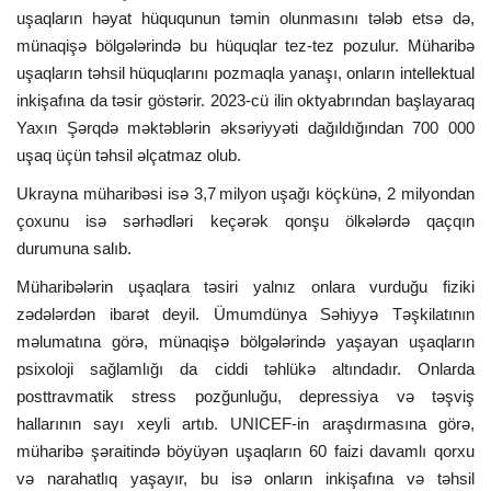
uşaqların həyat hüququnun təmin olunmasını tələb etsə də,
münaqişə bölgələrində bu hüquqlar tez-tez pozulur.
Müharibə
uşaqların təhsil hüquqlarını pozmaqla yanaşı, onların intellektual
inkişafına da təsir göstərir. 2023-cü ilin oktyabrından başlayaraq
Yaxın Şərqdə məktəblərin əksəriyyəti dağıldığından
700 000
uşaq üçün təhsil əlçatmaz olub.
Ukrayna müharibəsi isə 3,7 milyon uşağı köçkünə, 2 milyondan
çoxunu isə sərhədləri keçərək qonşu ölkələrdə qaçqın
durumuna salıb.
Müharibələrin uşaqlara təsiri yalnız onlara vurduğu fiziki
zədələrdən ibarət deyil. Ümumdünya Səhiyyə Təşkilatının
məlumatına görə, münaqişə bölgələrində yaşayan uşaqların
psixoloji sağlamlığı da ciddi təhlükə altındadır. Onlarda
posttravmatik stress pozğunluğu, depressiya və təşviş
hallarının sayı xeyli artıb. UNICEF-in araşdırmasına görə,
müharibə şəraitində böyüyən uşaqların 60 faizi davamlı qorxu
və narahatlıq yaşayır, bu isə onların inkişafına və təhsil