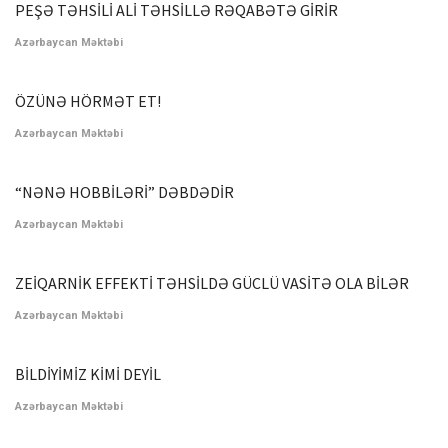
PEŞƏ TƏHSİLİ ALİ TƏHSİLLƏ RƏQABƏTƏ GİRİR
Azərbaycan Məktəbi
ÖZÜNƏ HÖRMƏT ET!
Azərbaycan Məktəbi
“NƏNƏ HOBBİLƏRİ” DƏBDƏDİR
Azərbaycan Məktəbi
ZEİQARNİK EFFEKTİ TƏHSİLDƏ GÜCLÜ VASİTƏ OLA BİLƏR
Azərbaycan Məktəbi
BİLDİYİMİZ KİMİ DEYİL
Azərbaycan Məktəbi