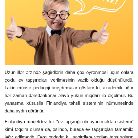
ƏLAQƏ
Dil
Azerbaijani
English
Uzun illər ərzində şagirdlərin daha çox öyrənməsi üçün onlara
çoxlu ev tapşırıqları verilməsinin vacib olduğu düşünülürdü.
Lakin müasir pedaqoji araşdırmalar göstərir ki, akademik uğur
hər zaman dərsdənkənar əlavə yükün miqdarı ilə ölçülmür. Bu
yanaşma xüsusilə Finlandiya təhsil sisteminin nümunəsində
daha aydın görünür.
Finlandiya modeli tez-tez “ev tapşırığı olmayan məktəb sistemi”
kimi təqdim olunsa da, əslində, burada ev tapşırıqları tamamilə
ləğv edilməyib. Fərq ondadır ki, şagirdlərə verilən tapşırıqların