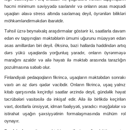
həcmi minimum səviyyədə saxlanılır və onların əsas məqsədi
uşaqları əlavə stress altında saxlamaq deyil, öyrənilən bilikləri
möhkəmləndirməkdən ibarətdir.
Təhsil üzrə beynəlxalq araşdırmalar göstərir ki, saatlarla davam
edən ev tapşırıqları məktəblərin ümumi uğurunu müəyyən edən
əsas amillərdən biri deyil. Əksinə, bəzi hallarda həddindən artıq
dərs yükü uşaqlarda yorğunluq yaradır, onların öyrənməyə
marağını azaldır və ailə həyatı ilə məktəb arasında tarazlığın
pozulmasına səbəb olur.
Finlandiyalı pedaqoqların fikrincə, uşaqların məktəbdən sonrakı
vaxtı ən az dərs qədər vacibdir. Onların fikrincə, uşaq yalnız
kitab qarşısında keçirdiyi saatlar ərzində deyil, gündəlik həyat
təcrübələri vasitəsilə də inkişaf edir. Ailə ilə birlikdə keçirilən
vaxt, dostlarla ünsiyyət, idman fəaliyyəti, yaradıcı məşğələlər və
istirahət uşağın şəxsiyyətinin formalaşmasında mühüm rol
oynayır.