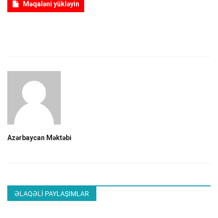
Məqaləni yükləyin
Azərbaycan Məktəbi
ƏLAQƏLI PAYLAŞIMLAR