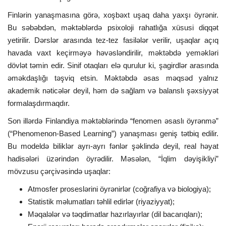
Finlərin yanaşmasına görə, xoşbəxt uşaq daha yaxşı öyrənir.
Bu səbəbdən, məktəblərdə psixoloji rahatlığa xüsusi diqqət
yetirilir. Dərslər arasında tez-tez fasilələr verilir, uşaqlar açıq
havada vaxt keçirməyə həvəsləndirilir, məktəbdə yeməkləri
dövlət təmin edir. Sinif otaqları elə qurulur ki, şagirdlər arasında
əməkdaşlığı təşviq etsin. Məktəbdə əsas məqsəd yalnız
akademik nəticələr deyil, həm də sağlam və balanslı şəxsiyyət
formalaşdırmaqdır.
Son illərdə Finlandiya məktəblərində “fenomen əsaslı öyrənmə”
(“Phenomenon-Based Learning”) yanaşması geniş tətbiq edilir.
Bu modeldə biliklər ayrı-ayrı fənlər şəklində deyil, real həyat
hadisələri üzərindən öyrədilir. Məsələn, “İqlim dəyişikliyi”
mövzusu çərçivəsində uşaqlar:
Atmosfer proseslərini öyrənirlər (coğrafiya və biologiya);
Statistik məlumatları təhlil edirlər (riyaziyyat);
Məqalələr və təqdimatlar hazırlayırlar (dil bacarıqları);