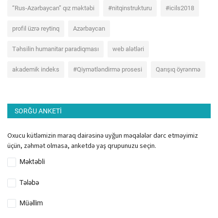
“Rus-Azərbaycan” qız məktəbi
#nitqinstrukturu
#icils2018
profil üzrə reytinq
Azərbaycan
Təhsilin humanitar paradiqması
web alətləri
akademik indeks
#Qiymətləndirmə prosesi
Qarışıq öyrənmə
SORĞU ANKETI
Oxucu kütləmizin maraq dairəsinə uyğun məqalələr dərc etməyimiz
üçün, zəhmət olmasa, anketdə yaş qrupunuzu seçin.
Məktəbli
Tələbə
Müəllim