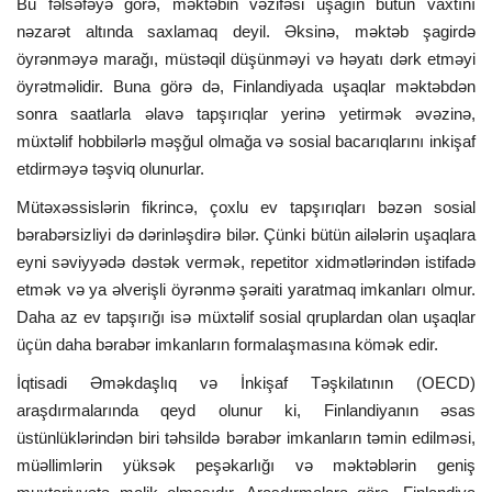
Bu fəlsəfəyə görə, məktəbin vəzifəsi uşağın bütün vaxtını
nəzarət altında saxlamaq deyil. Əksinə, məktəb şagirdə
öyrənməyə marağı, müstəqil düşünməyi və həyatı dərk etməyi
öyrətməlidir. Buna görə də, Finlandiyada uşaqlar məktəbdən
sonra saatlarla əlavə tapşırıqlar yerinə yetirmək əvəzinə,
müxtəlif hobbilərlə məşğul olmağa və sosial bacarıqlarını inkişaf
etdirməyə təşviq olunurlar.
Mütəxəssislərin fikrincə, çoxlu ev tapşırıqları bəzən sosial
bərabərsizliyi də dərinləşdirə bilər. Çünki bütün ailələrin uşaqlara
eyni səviyyədə dəstək vermək, repetitor xidmətlərindən istifadə
etmək və ya əlverişli öyrənmə şəraiti yaratmaq imkanları olmur.
Daha az ev tapşırığı isə müxtəlif sosial qruplardan olan uşaqlar
üçün daha bərabər imkanların formalaşmasına kömək edir.
İqtisadi Əməkdaşlıq və İnkişaf Təşkilatının (OECD)
araşdırmalarında qeyd olunur ki, Finlandiyanın əsas
üstünlüklərindən biri təhsildə bərabər imkanların təmin edilməsi,
müəllimlərin yüksək peşəkarlığı və məktəblərin geniş