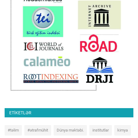
ETIKETLƏR
#təlim
#ətrafmühit
Dünya məktəbi.
institutlar
kimya