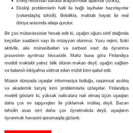
Enerji resursları barədə araşdırmalar aparırlar (fizika);
Ekoloji problemlərin həlli ilə bağlı layihələr hazırlayırlar
(vətəndaşlıq təhsili). Beləliklə, məktəb həyatı ilə real
dünya arasında əlaqə qurulur.
Bir çox mütəxəssislər hesab edir ki, uşağın uğuru sinif otağında
keçirilən saatların sayı ilə müəyyən olunmur. Yuxu rejimi, fiziki
aktivlik, ailə münasibətləri və sərbəst vaxt da öyrənmə
prosesinin ayrılmaz hissəsidir. Məhz buna görə Finlandiya
modeli məktəbi yalnız bilik ötürən məkan deyil, uşağın sağlam
və balanslı inkişafına xidmət edən mühit kimi qəbul edir.
Müasir dünyada uşaqlar informasiya bolluğu, rəqəmsal asılılıq
və akademik təzyiq kimi problemlərlə üzləşirlər. Finlandiya
modeli göstərir ki, yüksək nəticələrə nail olmaq üçün uşaqları
daha çox ev tapşırıqları ilə yükləmək mütləq deyil. Bəzən
təhsilin əsas sirri daha çox öyrətməkdə deyil, uşaqların
öyrənmək həvəsini qorumaqda gizlənir.