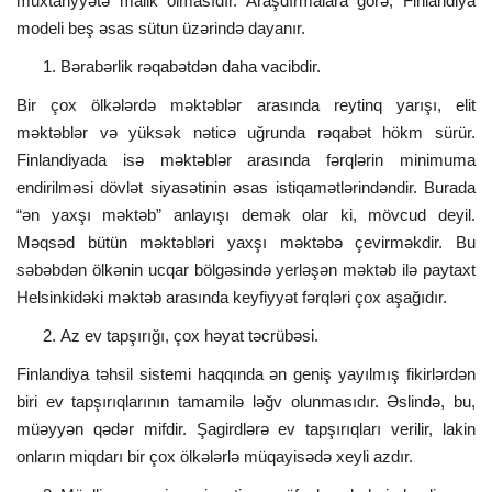
muxtariyyətə malik olmasıdır. Araşdırmalara görə, Finlandiya
modeli beş əsas sütun üzərində dayanır.
Bərabərlik rəqabətdən daha vacibdir.
Bir çox ölkələrdə məktəblər arasında reytinq yarışı, elit
məktəblər və yüksək nəticə uğrunda rəqabət hökm sürür.
Finlandiyada isə məktəblər arasında fərqlərin minimuma
endirilməsi dövlət siyasətinin əsas istiqamətlərindəndir. Burada
“ən yaxşı məktəb” anlayışı demək olar ki, mövcud deyil.
Məqsəd bütün məktəbləri yaxşı məktəbə çevirməkdir. Bu
səbəbdən ölkənin ucqar bölgəsində yerləşən məktəb ilə paytaxt
Helsinkidəki məktəb arasında keyfiyyət fərqləri çox aşağıdır.
Az ev tapşırığı, çox həyat təcrübəsi.
Finlandiya təhsil sistemi haqqında ən geniş yayılmış fikirlərdən
biri ev tapşırıqlarının tamamilə ləğv olunmasıdır. Əslində, bu,
müəyyən qədər mifdir. Şagirdlərə ev tapşırıqları verilir, lakin
onların miqdarı bir çox ölkələrlə müqayisədə xeyli azdır.