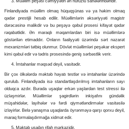
Müəllim peşəsi cəmiyyətin ən nüfuzlu sahələrindəndir.
Finlandiyada müəllim olmaq hüquqşünas və ya həkim olmaq
qədər prestijli hesab edilir. Müəllimlərin əksəriyyəti magistr
dərəcəsinə malikdir və bu peşəyə qəbul prosesi kifayət qədər
rəqabətlidir. Ən maraqlı məqamlardan biri isə müəllimlərə
göstərilən etimaddır. Onların fəaliyyəti üzərində sərt nəzarət
mexanizmləri tətbiq olunmur. Dövlət müəllimləri peşəkar ekspert
kimi qəbul edir və tədris prosesində geniş sərbəstlik verir.
İmtahanlar məqsəd deyil, vasitədir.
Bir çox ölkələrdə məktəb həyatı testlər və imtahanlar üzərində
qurulub. Finlandiyada isə standartlaşdırılmış imtahanların sayı
olduqca azdır. Burada uşaqlar erkən yaşlardan test stressi ilə
üzləşmirlər. Müəllimlər şagirdlərin inkişafını gündəlik
müşahidələr, layihələr və fərdi qiymətləndirmələr vasitəsilə
izləyirlər. Belə yanaşma uşaqlarda öyrənməyə qarşı qorxu deyil,
maraq formalaşdırmağa xidmət edir.
Məktəb uşağın rifah mərkəzidir.