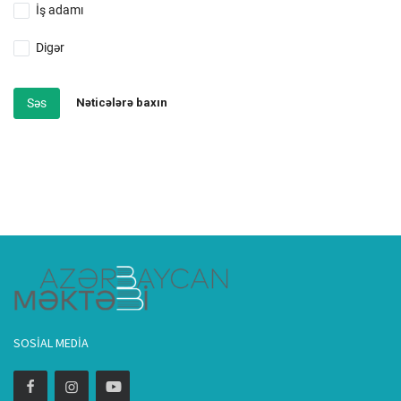
İş adamı
Digər
Səs
Nəticələrə baxın
SOSIAL MEDIA