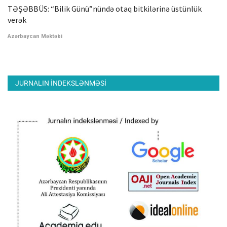
TƏŞƏBBÜS: “Bilik Günü”nündə otaq bitkilərinə üstünlük
verək
Azərbaycan Məktəbi
JURNALIN INDEKSLƏNMƏSI