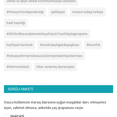
verbal və qeyri-verbal kommunikasiya vasitələri
#HüseynCavidyaradıcılığı
qabiliyyət
mənəvi-əxlaqi tərbiyə
kadr hazırlığı
#XXIƏsrBacarıqlarınıninkişafıüçünTərəfdaşlıqproqramı
keyfiyyət təminatı
#əməkdaşlıqpedaqogikası
#təsnifat
#ixtisasartırmamütəxəssislərinyenidənhazırlanması
#ötürmənisbəti
kiber zorakılıq davranışları
SORĞU ANKETI
Oxucu kütləmizin maraq dairəsinə uyğun məqalələr dərc etməyimiz
üçün, zəhmət olmasa, anketdə yaş qrupunuzu seçin.
Məktəbli