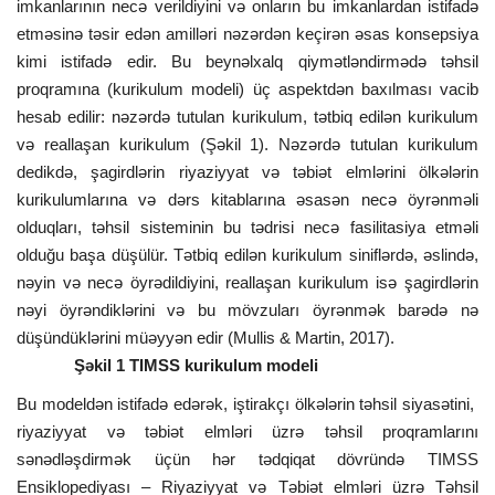
imkanlarının necə verildiyini və onların bu imkanlardan istifadə
etməsinə təsir edən amilləri nəzərdən keçirən əsas konsepsiya
kimi istifadə edir. Bu beynəlxalq qiymətləndirmədə təhsil
proqramına (kurikulum modeli) üç aspektdən baxılması vacib
hesab edilir: nəzərdə tutulan kurikulum, tətbiq edilən kurikulum
və reallaşan kurikulum (Şəkil 1). Nəzərdə tutulan kurikulum
dedikdə, şagirdlərin riyaziyyat və təbiət elmlərini ölkələrin
kurikulumlarına və dərs kitablarına əsasən necə öyrənməli
olduqları, təhsil sisteminin bu tədrisi necə fasilitasiya etməli
olduğu başa düşülür. Tətbiq edilən kurikulum siniflərdə, əslində,
nəyin və necə öyrədildiyini, reallaşan kurikulum isə şagirdlərin
nəyi öyrəndiklərini və bu mövzuları öyrənmək barədə nə
düşündüklərini müəyyən edir (Mullis & Martin, 2017).
Şəkil 1 TIMSS kurikulum modeli
Bu modeldən istifadə edərək, iştirakçı ölkələrin təhsil siyasətini,
riyaziyyat və təbiət elmləri üzrə təhsil proqramlarını
sənədləşdirmək üçün hər tədqiqat dövründə TIMSS
Ensiklopediyası – Riyaziyyat və Təbiət elmləri üzrə Təhsil