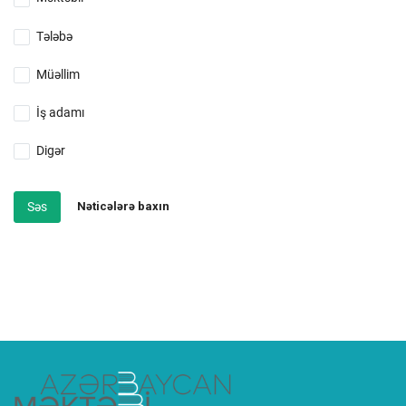
Tələbə
Müəllim
İş adamı
Digər
Səs
Nəticələrə baxın