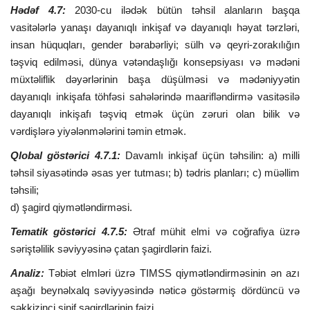
Hədəf 4.7:
2030-cu ilədək bütün təhsil alanların başqa
vasitələrlə yanaşı dayanıqlı inkişaf və dayanıqlı həyat tərzləri,
insan hüquqları, gender bərabərliyi; sülh və qeyri-zorakılığın
təşviq edilməsi, dünya vətəndaşlığı konsepsiyası və mədəni
müxtəliflik dəyərlərinin başa düşülməsi və mədəniyyətin
dayanıqlı inkişafa töhfəsi sahələrində maarifləndirmə vasitəsilə
dayanıqlı inkişafı təşviq etmək üçün zəruri olan bilik və
vərdişlərə yiyələnmələrini təmin etmək.
Qlobal göstərici 4.7.1:
Davamlı inkişaf üçün təhsilin: a) milli
təhsil siyasətində əsas yer tutması; b) tədris planları; c) müəllim
təhsili;
d) şagird qiymətləndirməsi.
Tematik göstərici 4.7.5:
Ətraf mühit elmi və coğrafiya üzrə
səriştəlilik səviyyəsinə çatan şagirdlərin faizi.
Analiz:
Təbiət elmləri üzrə TIMSS qiymətləndirməsinin ən azı
aşağı beynəlxalq səviyyəsində nəticə göstərmiş dördüncü və
səkkizinci sinif şagirdlərinin faizi.