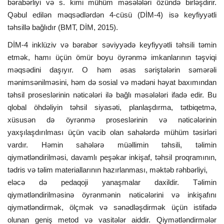
bərabərliyi və s. kimi mühüm məsələləri özündə birləşdirir.
Qəbul edilən məqsədlərdən 4-cüsü (DİM-4) isə keyfiyyətli
təhsillə bağlıdır (BMT, DİM, 2015).
DİM-4 inklüziv və bərabər səviyyədə keyfiyyətli təhsili təmin
etmək, hamı üçün ömür boyu öyrənmə imkanlarının təşviqi
məqsədini daşıyır. O həm əsas səriştələrin səmərəli
mənimsənilməsini, həm də sosial və mədəni həyat baxımından
təhsil proseslərinin nəticələri ilə bağlı məsələləri ifadə edir. Bu
qlobal öhdəliyin təhsil siyasəti, planlaşdırma, tətbiqetmə,
xüsusən də öyrənmə proseslərinin və nəticələrinin
yaxşılaşdırılması üçün vacib olan sahələrdə mühüm təsirləri
vardır. Həmin sahələrə müəllimin təhsili, təlimin
qiymətləndirilməsi, davamlı peşəkar inkişaf, təhsil proqramının,
tədris və təlim materiallarının hazırlanması, məktəb rəhbərliyi,
eləcə də pedaqoji yanaşmalar daxildir. Təlimin
qiymətləndirilməsinə öyrənmənin nəticələrini və inkişafını
qiymətləndirmək, ölçmək və sənədləşdirmək üçün istifadə
olunan geniş metod və vasitələr aiddir. Qiymətləndirmələr