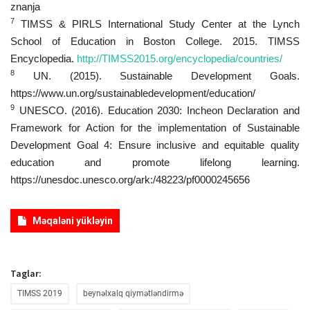
znanja
7
TIMSS & PIRLS International Study Center at the Lynch
School of Education in Boston College. 2015. TIMSS
Encyclopedia.
http://TIMSS2015.org/encyclopedia/countries/
8
UN. (2015). Sustainable Development Goals.
https://www.un.org/sustainabledevelopment/education/
9
UNESCO. (2016). Education 2030: Incheon Declaration and
Framework for Action for the implementation of Sustainable
Development Goal 4: Ensure inclusive and equitable quality
education and promote lifelong learning.
https://unesdoc.unesco.org/ark:/48223/pf0000245656
Məqaləni yükləyin
Taglar:
TIMSS 2019
beynəlxalq qiymətləndirmə