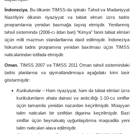
İndoneziya.
Bu ölkənin TIMSS-də iştirakı Təhsil və Mədəniyyət
Nazirliyini ölkənin riyaziyyat və təbiət elməri üzrə tədris
proqramlarına yenidən baxmağa təşviq etmişdir. Yenilənmiş
təhsil sistemində (2006-cı ildən bəri) “Kimya” fənni təbiət elmləri
üçün milli məzmun standartlarına daxil edilmişdir. İndoneziya
hökuməti tədris proqramına yenidən baxılması üçün TIMSS
nəticələrindən istifadə etmişdir.
Oman.
TIMSS 2007 və TIMSS 2011 Oman təhsil sistemindəki
tədris planlarına və qiymətləndirməyə aşağıdakı kimi təsir
göstərmişdir:
Kurikulumlar
– Həm riyaziyyat, həm də təbiət elmləri üzrə
kurikulumların əhatə dairəsi və ardıcıllığı 1-10-cu siniflər
üçün tamamilə yenidən nəzərdən keçirilmişdir. Müəyyən
təlim nəticələri bir sinifdən digərinə keçirilmişdir. Bəzi
siniflər üçün beynəlxalq uyğunlaşdırma məqsədilə yeni
təlim nəticələri əlavə edilmişdir.