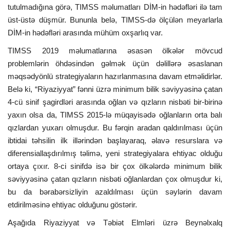
tutulmadığına görə, TIMSS məlumatları DİM-in hədəfləri ilə tam
üst-üstə düşmür. Bununla belə, TIMSS-də ölçülən meyarlarla
DİM-in hədəfləri arasında mühüm oxşarlıq var.
TIMSS 2019 məlumatlarına əsasən ölkələr mövcud
problemlərin öhdəsindən gəlmək üçün dəlillərə əsaslanan
məqsədyönlü strategiyaların hazırlanmasına davam etməlidirlər.
Belə ki, “Riyaziyyat” fənni üzrə minimum bilik səviyyəsinə çatan
4-cü sinif şagirdləri arasında oğlan və qızların nisbəti bir-birinə
yaxın olsa da, TIMSS 2015-lə müqayisədə oğlanların orta balı
qızlardan yuxarı olmuşdur. Bu fərqin aradan qaldırılması üçün
ibtidai təhsilin ilk illərindən başlayaraq, əlavə resurslara və
diferensiallaşdırılmış təlimə, yeni strategiyalara ehtiyac olduğu
ortaya çıxır. 8-ci sinifdə isə bir çox ölkələrdə minimum bilik
səviyyəsinə çatan qızların nisbəti oğlanlardan çox olmuşdur ki,
bu da bərabərsizliyin azaldılması üçün səylərin davam
etdirilməsinə ehtiyac olduğunu göstərir.
Aşağıda Riyaziyyat və Təbiət Elmləri üzrə Beynəlxalq