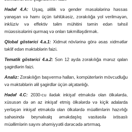
Hədəf 4.A:
Uşaq, əlillik və gender məsələlərinə həssas
yanaşan və hamı üçün təhlükəsiz, zorakılığa yol verilməyən,
inklüziv və effektiv təlim mühitini təmin edən təhsil
müəssisələrini qurmaq və onları təkmilləşdirmək.
Qlobal göstərici 4.a.1:
Xidmət növlərinə görə əsas xidmətlər
təklif edən məktəblərin faizi.
Tematik göstərici 4.a.2:
Son 12 ayda zorakılığa məruz qalan
şagirdlərin faizi.
Analiz:
Zorakılığın başvermə halları, kompüterlərin mövcudluğu
və məktəblərin əlil şagirdlər üçün əlçatanlığı.
Hədəf 4.C:
2030-cu ilədək inkişaf etməkdə olan ölkələrdə,
xüsusən də ən az inkişaf etmiş ölkələrdə və kiçik adalarda
yerləşən inkişaf etməkdə olan ölkələrdə müəllimlərin hazırlığı
sahəsində beynəlxalq əməkdaşlıq vasitəsilə ixtisaslı
müəllimlərin sayını əhəmiyyətli dərəcədə artırmaq.