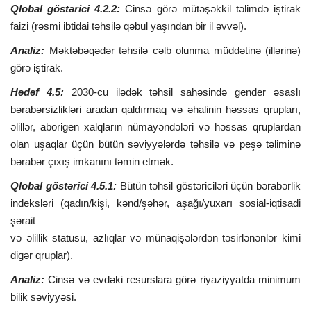
Qlobal göstərici 4.2.2:
Cinsə görə mütəşəkkil təlimdə iştirak
faizi (rəsmi ibtidai təhsilə qəbul yaşından bir il əvvəl).
Analiz:
Məktəbəqədər təhsilə cəlb olunma müddətinə (illərinə)
görə iştirak.
Hədəf 4.5:
2030-cu ilədək təhsil sahəsində gender əsaslı
bərabərsizlikləri aradan qaldırmaq və əhalinin həssas qrupları,
əlillər, aborigen xalqların nümayəndələri və həssas qruplardan
olan uşaqlar üçün bütün səviyyələrdə təhsilə və peşə təliminə
bərabər çıxış imkanını təmin etmək.
Qlobal göstərici 4.5.1:
Bütün təhsil göstəriciləri üçün bərabərlik
indeksləri (qadın/kişi, kənd/şəhər, aşağı/yuxarı sosial-iqtisadi
şərait
və əlillik statusu, azlıqlar və münaqişələrdən təsirlənənlər kimi
digər qruplar).
Analiz:
Cinsə və evdəki resurslara görə riyaziyyatda minimum
bilik səviyyəsi.