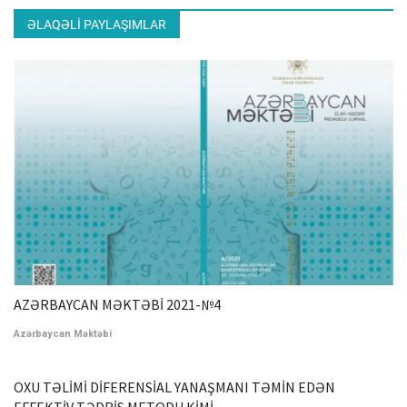
ƏLAQƏLI PAYLAŞIMLAR
AZƏRBAYCAN MƏKTƏBİ 2021-№4
Azərbaycan Məktəbi
OXU TƏLİMİ DİFERENSİAL YANAŞMANI TƏMİN EDƏN