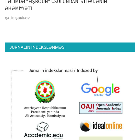
TƏLİMDƏ “FİŞBOUN” ÜSULUNDAN İSTİFADƏNİN
ƏHƏMİYYƏTİ
QALİB ŞƏRİFOV
JURNALIN INDEKSLƏNMƏSI