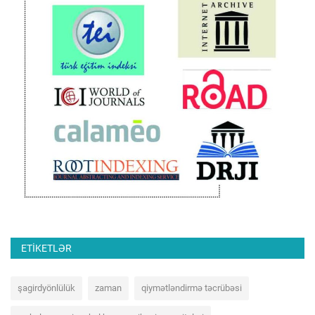
ETIKETLƏR
şagirdyönlülük
zaman
qiymətləndirmə təcrübəsi