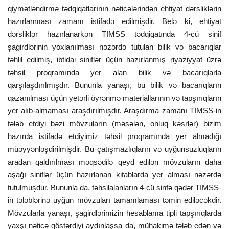
qiymətləndirmə tədqiqatlarının nəticələrindən ehtiyat dərsliklərin
hazırlanması zamanı istifadə edilmişdir. Belə ki, ehtiyat
dərsliklər hazırlanarkən TIMSS tədqiqatında 4-cü sinif
şagirdlərinin yoxlanılması nəzərdə tutulan bilik və bacarıqlar
təhlil edilmiş, ibtidai siniflər üçün hazırlanmış riyaziyyat üzrə
təhsil proqramında yer alan bilik və bacarıqlarla
qarşılaşdırılmışdır. Bununla yanaşı, bu bilik və bacarıqların
qazanılması üçün yetərli öyrənmə materiallarının və tapşırıqların
yer alıb-almaması araşdırılmışdır. Araşdırma zamanı TIMSS-in
tələb etdiyi bəzi mövzuların (məsələn, onluq kəsrlər) bizim
hazırda istifadə etdiyimiz təhsil proqramında yer almadığı
müəyyənləşdirilmişdir. Bu çatışmazlıqların və uyğunsuzluqların
aradan qaldırılması məqsədilə qeyd edilən mövzuların daha
aşağı siniflər üçün hazırlanan kitablarda yer alması nəzərdə
tutulmuşdur. Bununla da, təhsilalanların 4-cü sinfə qədər TIMSS-
in tələblərinə uyğun mövzuları tamamlaması təmin ediləcəkdir.
Mövzularla yanaşı, şagirdlərimizin hesablama tipli tapşırıqlarda
yaxşı nəticə göstərdiyi aydınlaşsa da, mühakimə tələb edən və