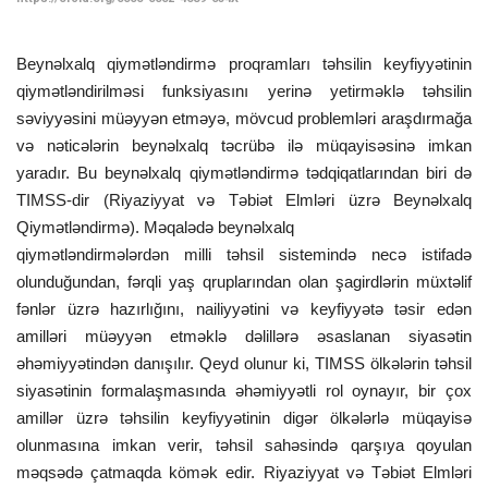
ƏLAQƏ
Beynəlxalq qiymətləndirmə proqramları təhsilin keyfiyyətinin
qiymətləndirilməsi funksiyasını yerinə yetirməklə təhsilin
Dil
səviyyəsini müəyyən etməyə, mövcud problemləri araşdırmağa
və nəticələrin beynəlxalq təcrübə ilə müqayisəsinə imkan
Azerbaijani
English
yaradır. Bu beynəlxalq qiymətləndirmə tədqiqatlarından biri də
TIMSS-dir (Riyaziyyat və Təbiət Elmləri üzrə Beynəlxalq
Qiymətləndirmə). Məqalədə beynəlxalq
qiymətləndirmələrdən milli təhsil sistemində necə istifadə
olunduğundan, fərqli yaş qruplarından olan şagirdlərin müxtəlif
fənlər üzrə hazırlığını, nailiyyətini və keyfiyyətə təsir edən
amilləri müəyyən etməklə dəlillərə əsaslanan siyasətin
əhəmiyyətindən danışılır. Qeyd olunur ki, TIMSS ölkələrin təhsil
siyasətinin formalaşmasında əhəmiyyətli rol oynayır, bir çox
amillər üzrə təhsilin keyfiyyətinin digər ölkələrlə müqayisə
olunmasına imkan verir, təhsil sahəsində qarşıya qoyulan
məqsədə çatmaqda kömək edir. Riyaziyyat və Təbiət Elmləri