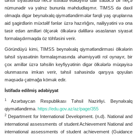
təhsil siyasətində necə istifadə edildiyinə dair sadəcə bir neçə
nümunədir və yalnız bununla məhdudlaşmır. TIMSS də daxil
olmaqla digər beynəlxalq qiymətləndirmələr fərqli yaş qruplarına
aid şagirdlərin müxtəlif fənlər üzrə hazırlığını, nailiyyətini və ona
təsir edən amilləri ölçərək ölkələrə dəlillərə əsaslanan siyasət
formalaşdırmaqda öz töhfəsini verir.
Göründüyü kimi, TIMSS beynəlxalq qiymətləndirməsi ölkələrin
təhsil siyasətinin formalaşmasında əhəmiyyətli rol oynayır, bir
çox amillər üzrə təhsilin keyfiyyətinin digər ölkələrlə müqayisə
olunmasına imkan verir, təhsil sahəsində qarşıya qoyulan
məqsədə çatmağa kömək edir.
İstifadə edilmiş ədəbiyyat
1
Azərbaycan Respublikası Təhsil Nazirliyi. Beynəlxalq
qiymətləndirmə.
https://edu.gov.az/az/page/355
2
Department for International Development. (n.d). National and
international assessments of student Achievement National and
international assessments of student achievement (Guidance