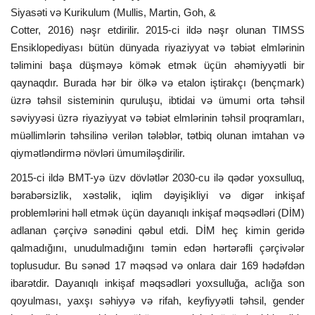
Siyasəti və Kurikulum (Mullis, Martin, Goh, &
Cotter, 2016) nəşr etdirilir. 2015-ci ildə nəşr olunan TIMSS
Ensiklopediyası bütün dünyada riyaziyyat və təbiət elmlərinin
təlimini başa düşməyə kömək etmək üçün əhəmiyyətli bir
qaynaqdır. Burada hər bir ölkə və etalon iştirakçı (bençmark)
üzrə təhsil sisteminin quruluşu, ibtidai və ümumi orta təhsil
səviyyəsi üzrə riyaziyyat və təbiət elmlərinin təhsil proqramları,
müəllimlərin təhsilinə verilən tələblər, tətbiq olunan imtahan və
qiymətləndirmə növləri ümumiləşdirilir.
2015-ci ildə BMT-yə üzv dövlətlər 2030-cu ilə qədər yoxsulluq,
bərabərsizlik, xəstəlik, iqlim dəyişikliyi və digər inkişaf
problemlərini həll etmək üçün dayanıqlı inkişaf məqsədləri (DİM)
adlanan çərçivə sənədini qəbul etdi. DİM heç kimin geridə
qalmadığını, unudulmadığını təmin edən hərtərəfli çərçivələr
toplusudur. Bu sənəd 17 məqsəd və onlara dair 169 hədəfdən
ibarətdir. Dayanıqlı inkişaf məqsədləri yoxsulluğa, aclığa son
qoyulması, yaxşı səhiyyə və rifah, keyfiyyətli təhsil, gender