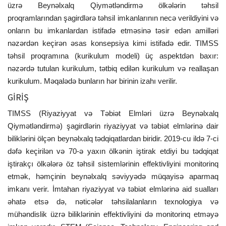
üzrə Beynəlxalq Qiymətləndirmə ölkələrin təhsil
proqramlarından şagirdlərə təhsil imkanlarının necə verildiyini və
onların bu imkanlardan istifadə etməsinə təsir edən amilləri
nəzərdən keçirən əsas konsepsiya kimi istifadə edir. TIMSS
təhsil proqramına (kurikulum modeli) üç aspektdən baxır:
nəzərdə tutulan kurikulum, tətbiq edilən kurikulum və reallaşan
kurikulum. Məqalədə bunların hər birinin izahı verilir.
GİRİŞ
TIMSS (Riyaziyyat və Təbiət Elmləri üzrə Beynəlxalq
Qiymətləndirmə) şagirdlərin riyaziyyat və təbiət elmlərinə dair
biliklərini ölçən beynəlxalq tədqiqatlardan biridir. 2019-cu ildə 7-ci
dəfə keçirilən və 70-ə yaxın ölkənin iştirak etdiyi bu tədqiqat
iştirakçı ölkələrə öz təhsil sistemlərinin effektivliyini monitorinq
etmək, həmçinin beynəlxalq səviyyədə müqayisə aparmaq
imkanı verir. İmtahan riyaziyyat və təbiət elmlərinə aid sualları
əhatə etsə də, nəticələr təhsilalanların texnologiya və
mühəndislik üzrə biliklərinin effektivliyini də monitorinq etməyə