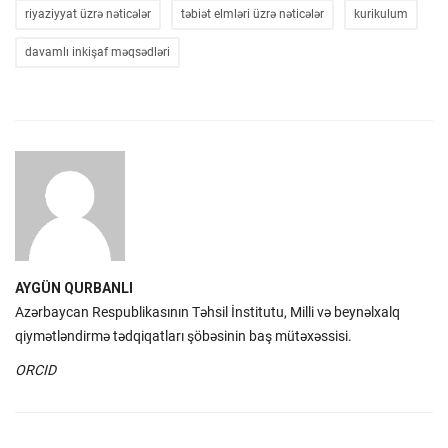
riyaziyyat üzrə nəticələr
təbiət elmləri üzrə nəticələr
kurikulum
davamlı inkişaf məqsədləri
AYGÜN QURBANLI
Azərbaycan Respublikasının Təhsil İnstitutu, Milli və beynəlxalq
qiymətləndirmə tədqiqatları şöbəsinin baş mütəxəssisi.
ORCID