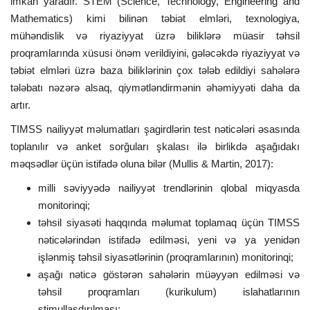
imkan yaradır. STEM (Science, Technology, Engineering and
Mathematics) kimi bilinən təbiət elmləri, texnologiya,
mühəndislik və riyaziyyat üzrə biliklərə müasir təhsil
proqramlarında xüsusi önəm verildiyini, gələcəkdə riyaziyyat və
təbiət elmləri üzrə baza biliklərinin çox tələb edildiyi sahələrə
tələbatı nəzərə alsaq, qiymətləndirmənin əhəmiyyəti daha da
artır.
TIMSS nailiyyət məlumatları şagirdlərin test nəticələri əsasında
toplanılır və anket sorğuları şkalası ilə birlikdə aşağıdakı
məqsədlər üçün istifadə oluna bilər (Mullis & Martin, 2017):
milli səviyyədə nailiyyət trendlərinin qlobal miqyasda
monitorinqi;
təhsil siyasəti haqqında məlumat toplamaq üçün TIMSS
nəticələrindən istifadə edilməsi, yeni və ya yenidən
işlənmiş təhsil siyasətlərinin (proqramlarının) monitorinqi;
aşağı nəticə göstərən sahələrin müəyyən edilməsi və
təhsil proqramları (kurikulum) islahatlarının
stimullaşdırılması;