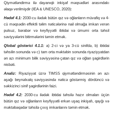
Qiymətləndirmə ilə dayanıqlı inkişaf məqsədləri arasındakı
əlaqə verilmişdir (IEA & UNESCO, 2020):
Hədəf 4.1:
2030-cu ilədək bütün qız və oğlanların müvafiq və 4-
cü məqsədin effektli təlim nəticələrinə nail olmağa imkan verən
pulsuz, bərabər və keyfiyyətli ibtidai və ümumi orta təhsil
səviyyələrini bitirmələrini təmin etmək.
Qlobal göstərici 4.1.1:
a) 2-ci və ya 3-cü sinifdə, b) ibtidai
təhsilin sonunda və c) tam orta məktəbin sonunda riyaziyyatdan
ən azı minimum bilik səviyyəsinə çatan qız və oğlan şagirdlərin
nisbəti.
Analiz:
Riyaziyyat üzrə TIMSS qiymətləndirməsinin ən azı
aşağı beynəlxalq səviyyəsində nəticə göstərmiş dördüncü və
səkkizinci sinif şagirdlərinin faizi.
Hədəf 4.2:
2030-cu ilədək ibtidai təhsilə hazır olmaları üçün
bütün qız və oğlanların keyfiyyətli erkən uşaq inkişafı, qayğı və
məktəbəqədər təhsilə çıxış imkanlarını təmin etmək.