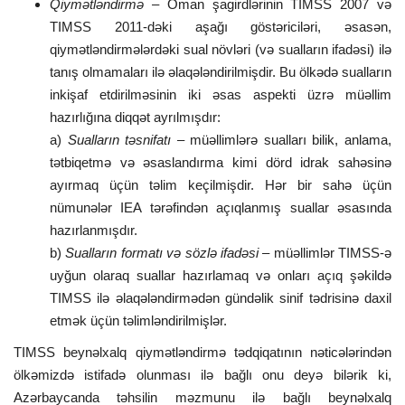
Qiymətləndirmə
– Oman şagirdlərinin TIMSS 2007 və
TIMSS 2011-dəki aşağı göstəriciləri, əsasən,
qiymətləndirmələrdəki sual növləri (və sualların ifadəsi) ilə
tanış olmamaları ilə əlaqələndirilmişdir. Bu ölkədə sualların
inkişaf etdirilməsinin iki əsas aspekti üzrə müəllim
hazırlığına diqqət ayrılmışdır:
a)
Sualların təsnifatı
– müəllimlərə sualları bilik, anlama,
tətbiqetmə və əsaslandırma kimi dörd idrak sahəsinə
ayırmaq üçün təlim keçilmişdir. Hər bir sahə üçün
nümunələr IEA tərəfindən açıqlanmış suallar əsasında
hazırlanmışdır.
b)
Sualların formatı və sözlə ifadəsi
– müəllimlər TIMSS-ə
uyğun olaraq suallar hazırlamaq və onları açıq şəkildə
TIMSS ilə əlaqələndirmədən gündəlik sinif tədrisinə daxil
etmək üçün təlimləndirilmişlər.
TIMSS beynəlxalq qiymətləndirmə tədqiqatının nəticələrindən
ölkəmizdə istifadə olunması ilə bağlı onu deyə bilərik ki,
Azərbaycanda təhsilin məzmunu ilə bağlı beynəlxalq