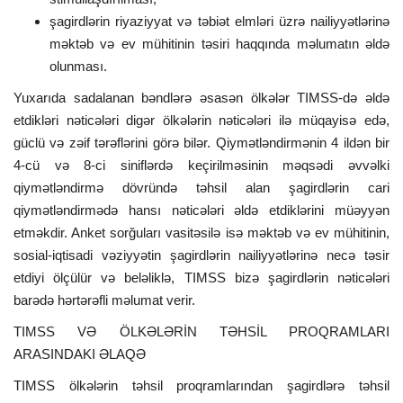
şagirdlərin riyaziyyat və təbiət elmləri üzrə nailiyyətlərinə
məktəb və ev mühitinin təsiri haqqında məlumatın əldə
olunması.
Yuxarıda sadalanan bəndlərə əsasən ölkələr TIMSS-də əldə
etdikləri nəticələri digər ölkələrin nəticələri ilə müqayisə edə,
güclü və zəif tərəflərini görə bilər. Qiymətləndirmənin 4 ildən bir
4-cü və 8-ci siniflərdə keçirilməsinin məqsədi əvvəlki
qiymətləndirmə dövründə təhsil alan şagirdlərin cari
qiymətləndirmədə hansı nəticələri əldə etdiklərini müəyyən
etməkdir. Anket sorğuları vasitəsilə isə məktəb və ev mühitinin,
sosial-iqtisadi vəziyyətin şagirdlərin nailiyyətlərinə necə təsir
etdiyi ölçülür və beləliklə, TIMSS bizə şagirdlərin nəticələri
barədə hərtərəfli məlumat verir.
TIMSS VƏ ÖLKƏLƏRİN TƏHSİL PROQRAMLARI
ARASINDAKI ƏLAQƏ
TIMSS ölkələrin təhsil proqramlarından şagirdlərə təhsil