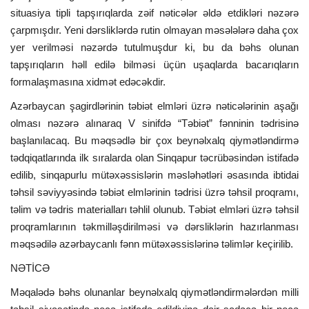
situasiya tipli tapşırıqlarda zəif nəticələr əldə etdikləri nəzərə
çarpmışdır. Yeni dərsliklərdə rutin olmayan məsələlərə daha çox
yer verilməsi nəzərdə tutulmuşdur ki, bu da bəhs olunan
tapşırıqların həll edilə bilməsi üçün uşaqlarda bacarıqların
formalaşmasına xidmət edəcəkdir.
Azərbaycan şagirdlərinin təbiət elmləri üzrə nəticələrinin aşağı
olması nəzərə alınaraq V sinifdə “Təbiət” fənninin tədrisinə
başlanılacaq. Bu məqsədlə bir çox beynəlxalq qiymətləndirmə
tədqiqatlarında ilk sıralarda olan Sinqapur təcrübəsindən istifadə
edilib, sinqapurlu mütəxəssislərin məsləhətləri əsasında ibtidai
təhsil səviyyəsində təbiət elmlərinin tədrisi üzrə təhsil proqramı,
təlim və tədris materialları təhlil olunub. Təbiət elmləri üzrə təhsil
proqramlarının təkmilləşdirilməsi və dərsliklərin hazırlanması
məqsədilə azərbaycanlı fənn mütəxəssislərinə təlimlər keçirilib.
NƏTİCƏ
Məqalədə bəhs olunanlar beynəlxalq qiymətləndirmələrdən milli