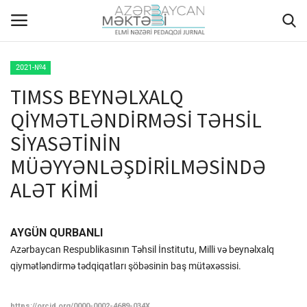
2021-№4
TIMSS BEYNƏLXALQ
ANA SƏHİFƏ
QİYMƏTLƏNDİRMƏSİ TƏHSİL
HAQQIMIZDA
SİYASƏTİNİN
MÜƏYYƏNLƏŞDİRİLMƏSİNDƏ
REDAKSİYA HEYƏTİ
ALƏT KİMİ
MÜƏLLİFLƏR ÜÇÜN TƏLİMAT
AYGÜN QURBANLI
ARXİV
Azərbaycan Respublikasının Təhsil İnstitutu, Milli və beynəlxalq
qiymətləndirmə tədqiqatları şöbəsinin baş mütəxəssisi.
AKTUAL
QALEREYA
https://orcid.org/0000-0002-4689-034X