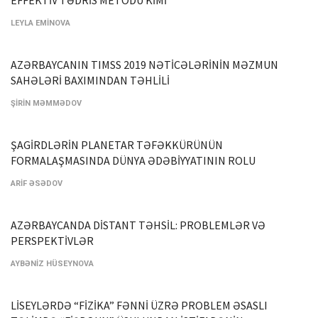
EFFEKTİV TƏDRİS METODU KİMİ
LEYLA EMİNOVA
AZƏRBAYCANIN TIMSS 2019 NƏTİCƏLƏRİNİN MƏZMUN
SAHƏLƏRİ BAXIMINDAN TƏHLİLİ
ŞİRİN MƏMMƏDOV
ŞAGİRDLƏRİN PLANETAR TƏFƏKKÜRÜNÜN
FORMALAŞMASINDA DÜNYA ƏDƏBİYYATININ ROLU
ARİF ƏSƏDOV
AZƏRBAYCANDA DİSTANT TƏHSİL: PROBLEMLƏR VƏ
PERSPEKTİVLƏR
AYBƏNİZ HÜSEYNOVA
LİSEYLƏRDƏ “FİZİKA” FƏNNİ ÜZRƏ PROBLEM ƏSASLI