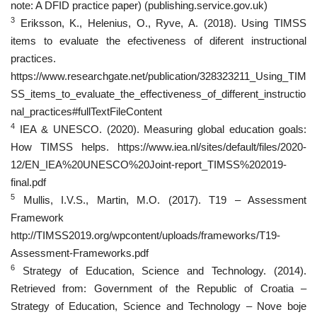
note: A DFID practice paper) (publishing.service.gov.uk)
3
Eriksson, K., Helenius, O., Ryve, A. (2018). Using TIMSS
items to evaluate the efectiveness of diferent instructional
practices.
https://www.researchgate.net/publication/328323211_Using_TIM
SS_items_to_evaluate_the_effectiveness_of_different_instructio
nal_practices#fullTextFileContent
4
IEA & UNESCO. (2020). Measuring global education goals:
How TIMSS helps. https://www.iea.nl/sites/default/files/2020-
12/EN_IEA%20UNESCO%20Joint-report_TIMSS%202019-
final.pdf
5
Mullis, I.V.S., Martin, M.O. (2017). T19 – Assessment
Framework
http://TIMSS2019.org/wpcontent/uploads/frameworks/T19-
Assessment-Frameworks.pdf
6
Strategy of Education, Science and Technology. (2014).
Retrieved from: Government of the Republic of Croatia –
Strategy of Education, Science and Technology – Nove boje