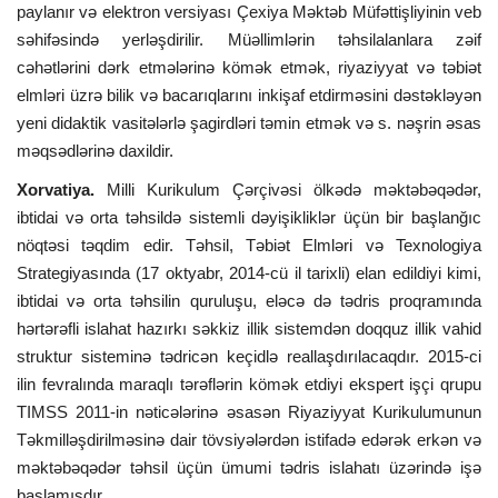
paylanır və elektron versiyası Çexiya Məktəb Müfəttişliyinin veb
səhifəsində yerləşdirilir. Müəllimlərin təhsilalanlara zəif
cəhətlərini dərk etmələrinə kömək etmək, riyaziyyat və təbiət
elmləri üzrə bilik və bacarıqlarını inkişaf etdirməsini dəstəkləyən
yeni didaktik vasitələrlə şagirdləri təmin etmək və s. nəşrin əsas
məqsədlərinə daxildir.
Xorvatiya.
Milli Kurikulum Çərçivəsi ölkədə məktəbəqədər,
ibtidai və orta təhsildə sistemli dəyişikliklər üçün bir başlanğıc
nöqtəsi təqdim edir. Təhsil, Təbiət Elmləri və Texnologiya
Strategiyasında (17 oktyabr, 2014-cü il tarixli) elan edildiyi kimi,
ibtidai və orta təhsilin quruluşu, eləcə də tədris proqramında
hərtərəfli islahat hazırkı səkkiz illik sistemdən doqquz illik vahid
struktur sisteminə tədricən keçidlə reallaşdırılacaqdır. 2015-ci
ilin fevralında maraqlı tərəflərin kömək etdiyi ekspert işçi qrupu
TIMSS 2011-in nəticələrinə əsasən Riyaziyyat Kurikulumunun
Təkmilləşdirilməsinə dair tövsiyələrdən istifadə edərək erkən və
məktəbəqədər təhsil üçün ümumi tədris islahatı üzərində işə
başlamışdır.