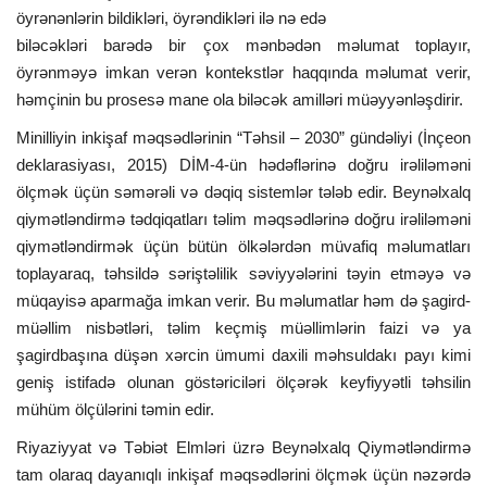
öyrənənlərin bildikləri, öyrəndikləri ilə nə edə
biləcəkləri barədə bir çox mənbədən məlumat toplayır,
öyrənməyə imkan verən kontekstlər haqqında məlumat verir,
həmçinin bu prosesə mane ola biləcək amilləri müəyyənləşdirir.
Minilliyin inkişaf məqsədlərinin “Təhsil – 2030” gündəliyi (İnçeon
deklarasiyası, 2015) DİM-4-ün hədəflərinə doğru irəliləməni
ölçmək üçün səmərəli və dəqiq sistemlər tələb edir. Beynəlxalq
qiymətləndirmə tədqiqatları təlim məqsədlərinə doğru irəliləməni
qiymətləndirmək üçün bütün ölkələrdən müvafiq məlumatları
toplayaraq, təhsildə səriştəlilik səviyyələrini təyin etməyə və
müqayisə aparmağa imkan verir. Bu məlumatlar həm də şagird-
müəllim nisbətləri, təlim keçmiş müəllimlərin faizi və ya
şagirdbaşına düşən xərcin ümumi daxili məhsuldakı payı kimi
geniş istifadə olunan göstəriciləri ölçərək keyfiyyətli təhsilin
mühüm ölçülərini təmin edir.
Riyaziyyat və Təbiət Elmləri üzrə Beynəlxalq Qiymətləndirmə
tam olaraq dayanıqlı inkişaf məqsədlərini ölçmək üçün nəzərdə