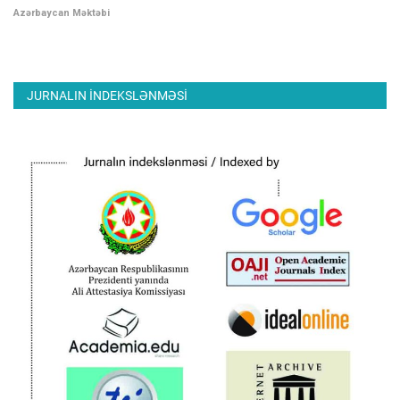
Azərbaycan Məktəbi
JURNALIN INDEKSLƏNMƏSI