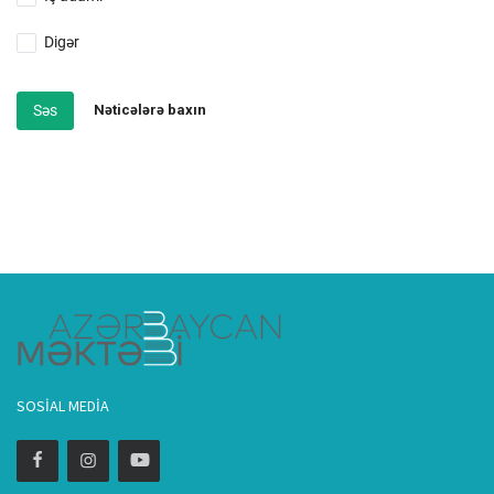
Digər
Səs
Nəticələrə baxın
SOSIAL MEDIA