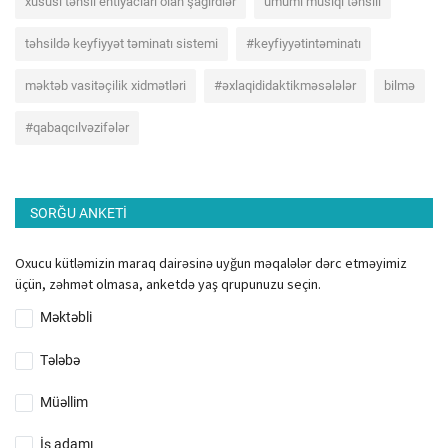
xüsusi təhsil ehtiyacları olan şagirdlər
ümumi musiqi təhsili
təhsildə keyfiyyət təminatı sistemi
#keyfiyyətintəminatı
məktəb vasitəçilik xidmətləri
#əxlaqididaktikməsələlər
bilmə
#qabaqcılvəzifələr
SORĞU ANKETI
Oxucu kütləmizin maraq dairəsinə uyğun məqalələr dərc etməyimiz
üçün, zəhmət olmasa, anketdə yaş qrupunuzu seçin.
Məktəbli
Tələbə
Müəllim
İş adamı