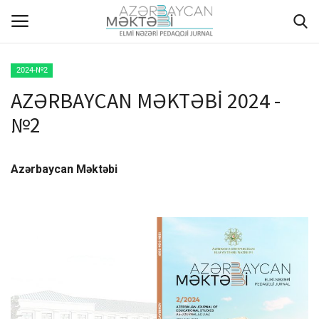
2024-№2
AZƏRBAYCAN MƏKTƏBİ 2024 -
ANA SƏHİFƏ
№2
HAQQIMIZDA
Azərbaycan Məktəbi
REDAKSİYA HEYƏTİ
MÜƏLLİFLƏR ÜÇÜN TƏLİMAT
ARXİV
AKTUAL
QALEREYA