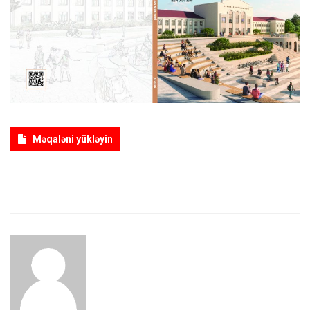
ƏLAQƏ
Dil
Azerbaijani
English
Məqaləni yükləyin