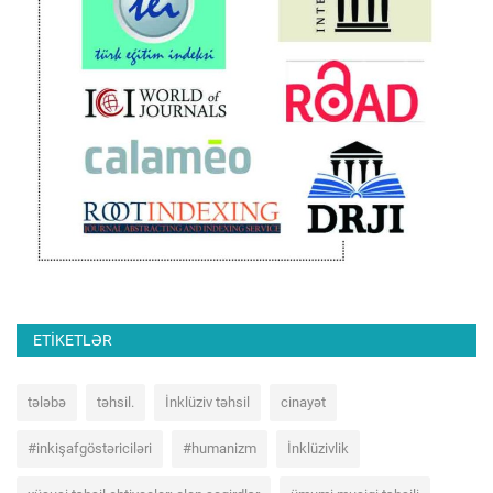
ETIKETLƏR
tələbə
təhsil.
İnklüziv təhsil
cinayət
#inkişafgöstəriciləri
#humanizm
İnklüzivlik