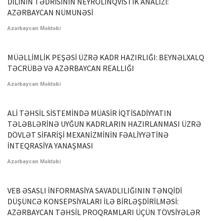
DİLİNİN TƏDRİSİNİN NEYROLİNQVİSTİK ANALİZİ:
AZƏRBAYCAN NÜMUNƏSİ
Azərbaycan Məktəbi
MÜƏLLİMLİK PEŞƏSİ ÜZRƏ KADR HAZIRLIĞI: BEYNƏLXALQ
TƏCRÜBƏ VƏ AZƏRBAYCAN REALLIĞI
Azərbaycan Məktəbi
ALİ TƏHSİL SİSTEMİNDƏ MÜASİR İQTİSADİYYATIN
TƏLƏBLƏRİNƏ UYĞUN KADRLARIN HAZIRLANMASI ÜZRƏ
DÖVLƏT SİFARİŞİ MEXANİZMİNİN FƏALİYYƏTİNƏ
İNTEQRASİYA YANAŞMASI
Azərbaycan Məktəbi
VEB ƏSASLI İNFORMASİYA SAVADLILIĞININ TƏNQİDİ
DÜŞÜNCƏ KONSEPSİYALARI İLƏ BİRLƏŞDİRİLMƏSİ:
AZƏRBAYCAN TƏHSİL PROQRAMLARI ÜÇÜN TÖVSİYƏLƏR