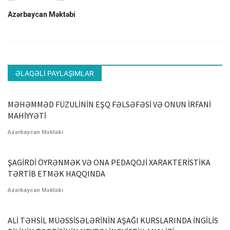
Azərbaycan Məktəbi
ƏLAQƏLI PAYLAŞIMLAR
MƏHƏMMƏD FÜZULİNİN EŞQ FƏLSƏFƏSİ VƏ ONUN İRFANİ
MAHİYYƏTİ
Azərbaycan Məktəbi
ŞAGİRDİ ÖYRƏNMƏK VƏ ONA PEDAQOJİ XARAKTERİSTİKA
TƏRTİB ETMƏK HAQQINDA
Azərbaycan Məktəbi
ALİ TƏHSİL MÜƏSSİSƏLƏRİNİN AŞAĞI KURSLARINDA İNGİLİS