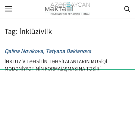
Tag:
İnklüzivlik
ANA SƏHİFƏ
Qalina Novikova, Tatyana Baklanova
HAQQIMIZDA
İNKLÜZİV TƏHSİLİN TƏHSİLALANLARIN MUSİQİ
MƏDƏNİYYƏTİNİN FORMAlAŞMASINA TƏSİRİ
REDAKSİYA HEYƏTİ
MÜƏLLİFLƏR ÜÇÜN TƏLİMAT
ARXİV
AKTUAL
QALEREYA