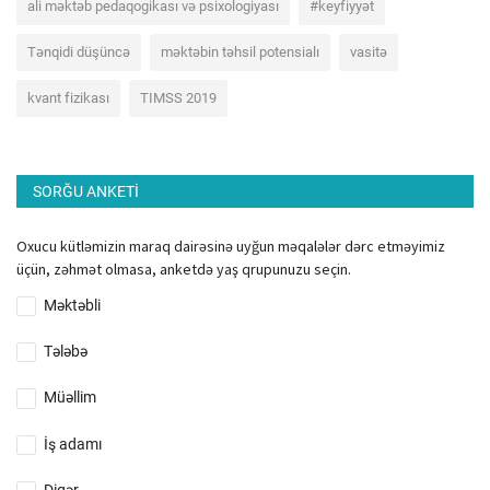
ali məktəb pedaqogikası və psixologiyası
#keyfiyyət
Tənqidi düşüncə
məktəbin təhsil potensialı
vasitə
kvant fizikası
TIMSS 2019
SORĞU ANKETI
Oxucu kütləmizin maraq dairəsinə uyğun məqalələr dərc etməyimiz
üçün, zəhmət olmasa, anketdə yaş qrupunuzu seçin.
Məktəbli
Tələbə
Müəllim
İş adamı
Digər