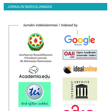
JURNALIN INDEKSLƏNMƏSI
ƏLAQƏ
Dil
Azerbaijani
English