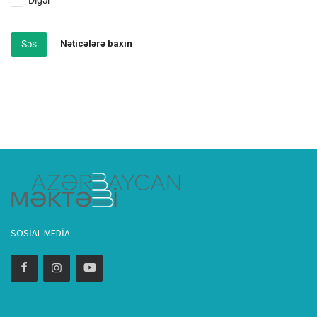
Səs
Nəticələrə baxın
SOSIAL MEDIA