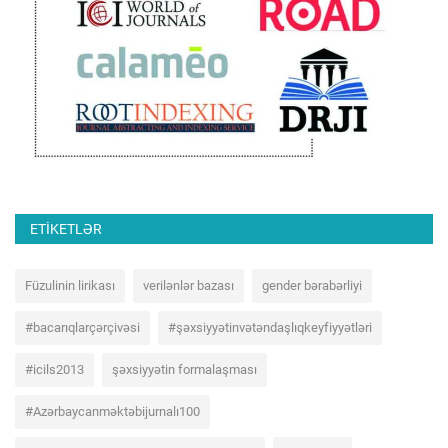
ETIKETLƏR
Füzulinin lirikası
verilənlər bazası
gender bərabərliyi
#bacarıqlarçərçivəsi
#şəxsiyyətinvətəndaşlıqkeyfiyyətləri
#icils2013
şəxsiyyətin formalaşması
#Azərbaycanməktəbijurnalı100