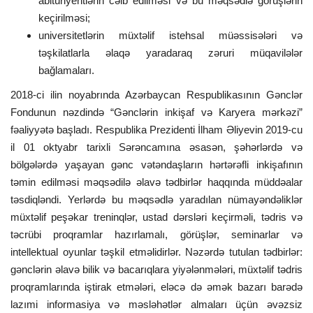
abituriyentlərin cəlb edilməsi və bu məqsədlə görüşlərin
keçirilməsi;
universitetlərin müxtəlif istehsal müəssisələri və
təşkilatlarla əlaqə yaradaraq zəruri müqavilələr
bağlamaları.
2018-ci ilin noyabrında Azərbaycan Respublikasının Gənclər
Fondunun nəzdində “Gənclərin inkişaf və Karyera mərkəzi”
fəaliyyətə başladı. Respublika Prezidenti İlham Əliyevin 2019-cu
il 01 oktyabr tarixli Sərəncamına əsasən, şəhərlərdə və
bölgələrdə yaşayan gənc vətəndaşların hərtərəfli inkişafının
təmin edilməsi məqsədilə əlavə tədbirlər haqqında müddəalar
təsdiqləndi. Yerlərdə bu məqsədlə yaradılan nümayəndəliklər
müxtəlif peşəkar treninqlər, ustad dərsləri keçirməli, tədris və
təcrübi proqramlar hazırlamalı, görüşlər, seminarlar və
intellektual oyunlar təşkil etməlidirlər. Nəzərdə tutulan tədbirlər:
gənclərin əlavə bilik və bacarıqlara yiyələnmələri, müxtəlif tədris
proqramlarında iştirak etmələri, eləcə də əmək bazarı barədə
lazımi informasiya və məsləhətlər almaları üçün əvəzsiz