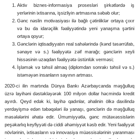
Aktiv biznes-informasiya prosesləri şirkətlərdə iş
yerlərinin ixtisarına, işsizliyin artmasına səbəb olur;
Gənc nəslin motivasiyası ilə bağlı çətinliklər ortaya çıxır
və bu da idarəçilik fəaliyyətində yeni yanaşma şərtini
ortaya qoyur;
Gənclərin iqtisadiyyatın real sahələrində (kənd təsərrüfatı,
sənaye və s.) fəaliyyətə zəif marağı; gənclərin xeyli
hissəsinin uzaqdan fəaliyyətə üstünlük verməsi;
İşləmək və təhsil almaq (diplomdan sonrakı təhsil və s.)
istəməyən insanların sayının artması.
2020-ci ilin martında Dünya Bankı Azərbaycanda məşğulluq
üzrə layihəni dəstəkləyərək 100 milyon dollar həcmində kredit
ayırdı. Qeyd edək ki, layihə qadınlar, əhalinin ölkə daxilində
yerdəyişmə edən təbəqələri ilə yanaşı, gənclərin də məşğulluq
məsələlərini əhatə edir. Ümumiyyətlə, gənc mütəxəssislərin
peşəkarlıq keyfiyyəti də ciddi əhəmiyyət kəsb edir. Yeni fəaliyyət
növlərinin, ixtisasların və innovasiya müəssisələrinin yaranması