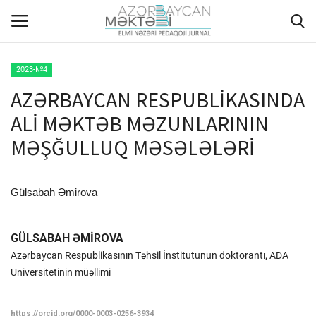
2023-№4
AZƏRBAYCAN RESPUBLİKASINDA
ANA SƏHİFƏ
ALİ MƏKTƏB MƏZUNLARININ
HAQQIMIZDA
MƏŞĞULLUQ MƏSƏLƏLƏRİ
REDAKSİYA HEYƏTİ
Gülsabah Əmirova
MÜƏLLİFLƏR ÜÇÜN TƏLİMAT
GÜLSABAH ƏMİROVA
ARXİV
Azərbaycan Respublikasının Təhsil İnstitutunun doktorantı, ADA
Universitetinin müəllimi
AKTUAL
QALEREYA
https://orcid.org/0000-0003-0256-3934