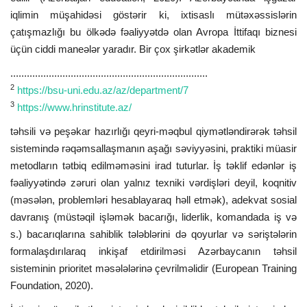
iqlimin müşahidəsi göstərir ki, ixtisaslı mütəxəssislərin
çatışmazlığı bu ölkədə fəaliyyətdə olan Avropa İttifaqı biznesi
üçün ciddi maneələr yaradır. Bir çox şirkətlər akademik
........................................................................
2
https://bsu-uni.edu.az/az/department/7
3
https://www.hrinstitute.az/
təhsili və peşəkar hazırlığı qeyri-məqbul qiymətləndirərək təhsil
sistemində rəqəmsallaşmanın aşağı səviyyəsini, praktiki müasir
metodların tətbiq edilməməsini irad tuturlar. İş təklif edənlər iş
fəaliyyətində zəruri olan yalnız texniki vərdişləri deyil, koqnitiv
(məsələn, problemləri hesablayaraq həll etmək), adekvat sosial
davranış (müstəqil işləmək bacarığı, liderlik, komandada iş və
s.) bacarıqlarına sahiblik tələblərini də qoyurlar və səriştələrin
formalaşdırılaraq inkişaf etdirilməsi Azərbaycanın təhsil
sisteminin prioritet məsələlərinə çevrilməlidir (European Training
Foundation, 2020).