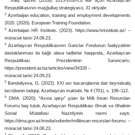
“Xalq” qəzeti. (2018). 2019-2030-cu illər üçün Azərbaycan
Respublikasının məşğulluq strategiyası), 31 oktyabr.
2
Azerbaijan education, training and employment developments
2020. (2020). European Training Foundation.
3
Azerbaijan HR İnstitute. (2023). https://www.hrinstitute.az/ –
müraciət tarixi 24.08.23.
4
Azərbaycan Respublikasının Gənclər Fondunun fəaliyyətinin
dəstəklənməsi ilə bağlı əlavə tədbirlər haqqında,. Azərbaycan
Respublikası Prezidentinin Sərəncamı.
https://president.az/az/articles/view/34328 –
müraciət tarixi 24.09.23.
5
Bəndəliyeva, G. (2022). XXI əsr bacarıqlarına dair beynəlxalq
təcrübənin tədqiqi. Azərbaycan məktəbi. № 4 (701), s. 106–112.
6
DMA. (2020). “Axına qarşı” şüarı ilə Milli İnsan Resursları
Forumu baş tutub. Azərbaycan Respublikası Əmək və Əhalinin
Sosial Müdafiəsi Nazirliyinin rəsmi saytı.
https://dma.gov.az/media/xeberler/milliinsan-resurslari-forumu –
müraciət tarixi 24.08.23.
7