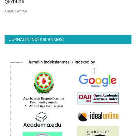
QEYDLƏR
AHMET AYTAÇ
JURNALIN INDEKSLƏNMƏSI