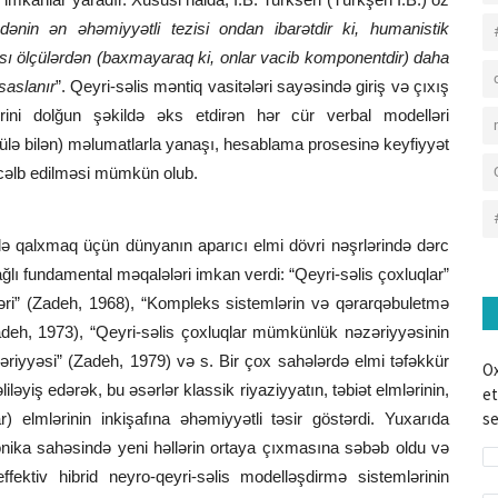
adənin ən əhəmiyyətli tezisi ondan ibarətdir ki, humanistik
sı ölçülərdən (baxmayaraq ki, onlar vacib komponentdir) daha
saslanır
”. Qeyri-səlis məntiq vasitələri sayəsində giriş və çıxış
lərini dolğun şəkildə əks etdirən hər cür verbal modelləri
lə bilən) məlumatlarla yanaşı, hesablama prosesinə keyfiyyət
n cəlb edilməsi mümkün olub.
ə qalxmaq üçün dünyanın aparıcı elmi dövri nəşrlərində dərc
ağlı fundamental məqalələri imkan verdi: “Qeyri-səlis çoxluqlar”
üləri” (Zadeh, 1968), “Kompleks sistemlərin və qərarqəbuletmə
Zadeh, 1973), “Qeyri-səlis çoxluqlar mümkünlük nəzəriyyəsinin
əriyyəsi” (Zadeh, 1979) və s. Bir çox sahələrdə elmi təfəkkür
Ox
ləyiş edərək, bu əsərlər klassik riyaziyyatın, təbiət elmlərinin,
et
se
 elmlərinin inkişafına əhəmiyyətli təsir göstərdi. Yuxarıda
tronika sahəsində yeni həllərin ortaya çıxmasına səbəb oldu və
ektiv hibrid neyro-qeyri-səlis modelləşdirmə sistemlərinin