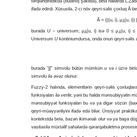
fərqləndirildikdə (bulanıq şəkildə), belə hallarda L.Z
ifadə edirdi. Xüsusilə, 2-ci növ qeyri-səlis çoxluq Ã be
Ã = {((u, i), μ
(u, i)
Ã
burada
U
– universum; μ
(u, i) isə 0 ≤ μ
(u, i) 
Ã
Ã
Universum
U
kontiniumdursa, onda onun qeyri-səlis a
burada "∫∫" simvolu bütün mümkün
u
və
i
üzrə birl
simvolu ilə əvəz olunur.
Fuzzy-2 halında, elementlərin qeyri-səlis çoxluqla
funksiyaları ilə verilir, yəni bu halda mənsubiyyətin 
mənsubiyyət funksiyaları bu və ya digər sözün (bax, ş
qeyri-müəyyənliyini ifadə edə bilər. Ünsiyyət praktik
kontekstdə belə, bəzən ikimənalı olur və ya başa düşü
vasitəsilə müxtəlif sahələrdə qərarqəbuletmə proses