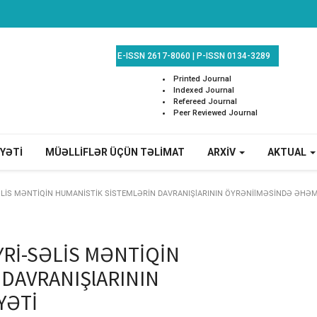
E-ISSN 2617-8060
|
P-ISSN 0134-3289
Printed Journal
Indexed Journal
Refereed Journal
Peer Reviewed Journal
EYƏTİ
MÜƏLLİFLƏR ÜÇÜN TƏLİMAT
ARXİV
AKTUAL
SƏLİS MƏNTİQİN HUMANİSTİK SİSTEMLƏRİN DAVRANIŞlARININ ÖYRƏNİlMƏSİNDƏ ƏHƏM
YRİ-SƏLİS MƏNTİQİN
DAVRANIŞlARININ
YƏTİ