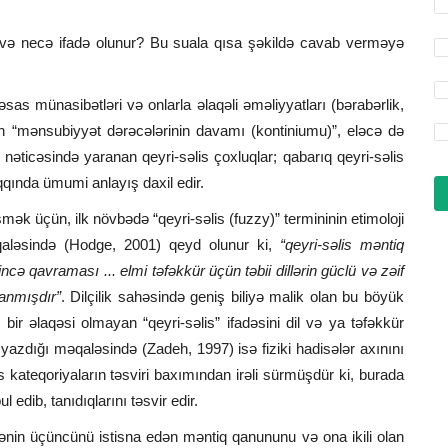
ür və necə ifadə olunur? Bu suala qısa şəkildə cavab verməyə
sas münasibətləri və onlarla əlaqəli əməliyyatları (bərabərlik,
 “mənsubiyyət dərəcələrinin davamı (kontiniumu)”, eləcə də
 nəticəsində yaranan qeyri-səlis çoxluqlar; qabarıq qeyri-səlis
aqqında ümumi anlayış daxil edir.
mək üçün, ilk növbədə “qeyri-səlis (fuzzy)” termininin etimoloji
aləsində (Hodge, 2001) qeyd olunur ki,
“qeyri-səlis məntiq
incə qavraması ... elmi təfəkkür üçün təbii dillərin güclü və zəif
anmışdır”
. Dilçilik sahəsində geniş biliyə malik olan bu böyük
 bir əlaqəsi olmayan “qeyri-səlis” ifadəsini dil və ya təfəkkür
a yazdığı məqaləsində (Zadeh, 1997) isə fiziki hadisələr axınını
is kateqoriyaların təsviri baxımından irəli sürmüşdür ki, burada
ul edib, tanıdıqlarını təsvir edir.
adənin üçüncünü istisna edən məntiq qanununu və ona ikili olan