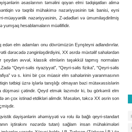
əyişənlərin əsaslarının təməlini qoyan elmi tədqiqatları alimə
əntiqin və təqribi mühakimə nəzəriyyəsinin tək banisi, eyni
müəyyənlik nəzəriyyəsinin, Z-ədədləri və ümumiləşdirilmiş
ə yumşaq hesablamaların müəllifidir.
ıq edən elm adamları onu dövrümüzün Eynşteyni adlandırırlar.
ətli dərəcədə zənginləşdirdiyini, XX əsrdə müxtəlif sahələrdən
ər şeydən əvvəl, klassik elmlərin təşəkkül tapmış normaları
 L.Zadə “Qeyri-səlis riyaziyyat”, “Qeyri-səlis fizika”, “Qeyri-səlis
rafiya” və s. kimi bir çox müasir elm sahələrinin yaranmasının
iqin tətbiqi üzrə işlərlə tanışlığı olmayan bəzi mütəxəssislərin
a düşməsi çətindir. Qeyd etmək lazımdır ki, bu görkəmli elm
də ən çox istinad etdikləri alimdir. Məsələn, təkcə XX əsrin son
çmişdir.
vistik dəyişənlərin əhəmiyyəti və rolu ilə bağlı qeyri-standart
insanın iştirakını nəzərdə tutan) sağlam insan mühakimələri
 imkanlar yaradır. Xüsusi halda, I.B. Turksen (Türkşen İ.B.) öz