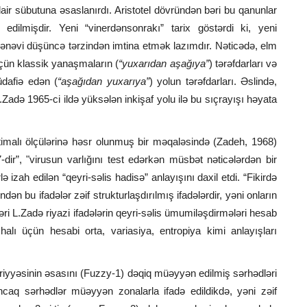
air sübutuna əsaslanırdı. Aristotel dövründən bəri bu qanunlar
edilmişdir. Yeni “vinerdənsonrakı” tarix göstərdi ki, yeni
nənəvi düşüncə tərzindən imtina etmək lazımdır. Nəticədə, elm
üçün klassik yanaşmaların (
“yuxarıdan aşağıya”
) tərəfdarları və
dafiə edən (
“aşağıdan yuxarıya”
) yolun tərəfdarları. Əslində,
adə 1965-ci ildə yüksələn inkişaf yolu ilə bu sıçrayışı həyata
htimalı ölçülərinə həsr olunmuş bir məqaləsində (Zadeh, 1968)
dir”, "virusun varlığını test edərkən müsbət nəticələrdən bir
 izah edilən “qeyri-səlis hadisə” anlayışını daxil etdi. “Fikirdə
dən bu ifadələr zəif strukturlaşdırılmış ifadələrdir, yəni onların
əri L.Zadə riyazi ifadələrin qeyri-səlis ümumiləşdirmələri hesab
 halı üçün hesabi orta, variasiya, entropiya kimi anlayışları
əriyyəsinin əsasını (Fuzzy-1) dəqiq müəyyən edilmiş sərhədləri
Ancaq sərhədlər müəyyən zonalarla ifadə edildikdə, yəni zəif