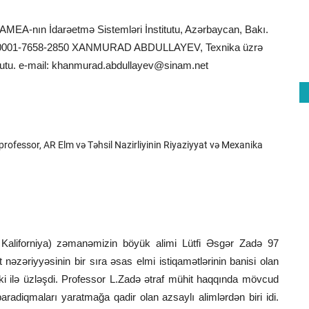
AMEA-nın İdarəetmə Sistemləri İnstitutu, Azərbaycan, Bakı.
00-0001-7658-2850 XANMURAD ABDULLAYEV, Texnika üzrə
utu. e-mail:
khanmurad.abdullayev@sinam.net
professor, AR Elm və Təhsil Nazirliyinin Riyaziyyat və Mexanika
, Kaliforniya) zəmanəmizin böyük alimi Lütfi Əsgər Zadə 97
kt nəzəriyyəsinin bir sıra əsas elmi istiqamətlərinin banisi olan
i ilə üzləşdi. Professor L.Zadə ətraf mühit haqqında mövcud
aradiqmaları yaratmağa qadir olan azsaylı alimlərdən biri idi.