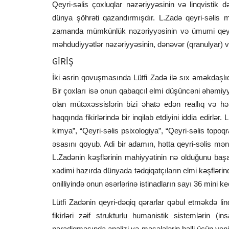
Qeyri-səlis çoxluqlar nəzəriyyəsinin və linqvistik d
dünya şöhrəti qazandırmışdır. L.Zadə qeyri-səlis m
zamanda mümkünlük nəzəriyyəsinin və ümumi qeyri-
məhdudiyyətlər nəzəriyyəsinin, dənəvər (qranulyar) v
GİRİŞ
İki əsrin qovuşmasında Lütfi Zadə ilə sıx əməkdaşl
Bir çoxları isə onun qabaqcıl elmi düşüncəni əhəmiyy
olan mütəxəssislərin bizi əhatə edən reallıq və h
haqqında fikirlərində bir inqilab etdiyini iddia edirlər.
kimya”, “Qeyri-səlis psixologiya”, “Qeyri-səlis topoq
əsasını qoyub. Adi bir adamın, hətta qeyri-səlis mənt
L.Zadənin kəşflərinin mahiyyətinin nə olduğunu baş
xadimi hazırda dünyada tədqiqatçıların elmi kəşflərin
onilliyində onun əsərlərinə istinadların sayı 36 mini ke
Lütfi Zadənin qeyri-dəqiq qərarlar qəbul etməkdə linq
fikirləri zəif strukturlu humanistik sistemlərin (
paradiqmasında analizi və məsələlərin həlli üçün yeni