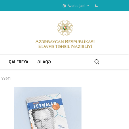
Azerbaijani
QALEREYA
ƏLAQƏ
İYYƏTİ