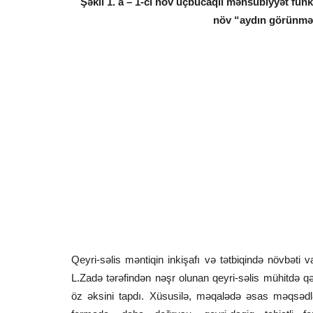
Şəkil 1. а – 1-ci növ üçbucaqlı mənsubiyyət funk
növ “aydın görünmə
Qeyri-səlis məntiqin inkişafı və tətbiqində növbəti 
L.Zadə tərəfindən nəşr olunan qeyri-səlis mühitdə 
öz əksini tapdı. Xüsusilə, məqalədə əsas məqsədlə