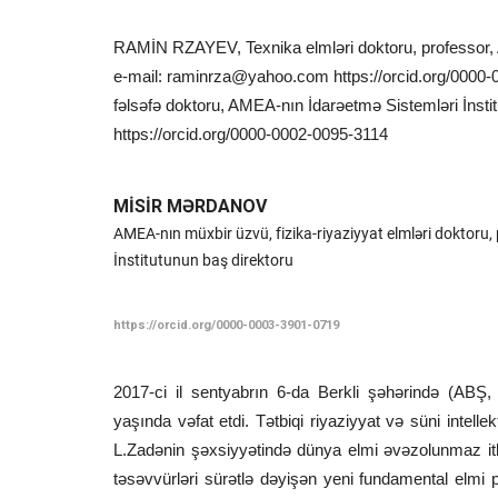
RAMİN RZAYEV, Texnika elmləri doktoru, professor, 
e-mail:
raminrza@yahoo.com
https://orcid.org/00
fəlsəfə doktoru, AMEA-nın İdarəetmə Sistemləri İnstit
https://orcid.org/0000-0002-0095-3114
MİSİR MƏRDANOV
AMEA-nın müxbir üzvü, fizika-riyaziyyat elmləri doktoru, 
İnstitutunun baş direktoru
https://orcid.org/0000-0003-3901-0719
2017-ci il sentyabrın 6-da Berkli şəhərində (ABŞ
yaşında vəfat etdi. Tətbiqi riyaziyyat və süni intelle
L.Zadənin şəxsiyyətində dünya elmi əvəzolunmaz itk
təsəvvürləri sürətlə dəyişən yeni fundamental elmi p