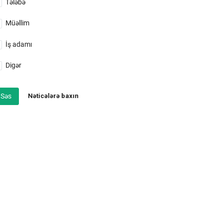
Tələbə
Müəllim
İş adamı
Digər
Səs
Nəticələrə baxın