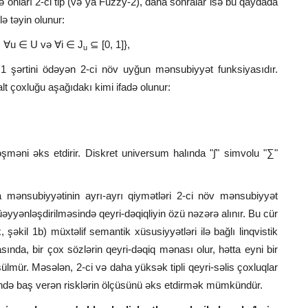
adə onları 2-ci tip (və ya Fuzzy-2), daha sonralar isə bu qaydada
lə təyin olunur:
) | ∀u ∈ U və ∀i ∈ J
⊆ [0, 1]},
u
≤ 1 şərtini ödəyən 2-ci növ uyğun mənsubiyyət funksiyasıdır.
lt çoxluğu aşağıdakı kimi ifadə olunur:
əşməni əks etdirir. Diskret universum halında "∫" simvolu "∑"
ra mənsubiyyətinin ayrı-ayrı qiymətləri 2-ci növ mənsubiyyət
müəyyənləşdirilməsində qeyri-dəqiqliyin özü nəzərə alınır. Bu cür
əkil 1b) müxtəlif semantik xüsusiyyətləri ilə bağlı linqvistik
asında, bir çox sözlərin qeyri-dəqiq mənası olur, hətta eyni bir
lmür. Məsələn, 2-ci və daha yüksək tipli qeyri-səlis çoxluqlar
ində baş verən risklərin ölçüsünü əks etdirmək mümkündür.