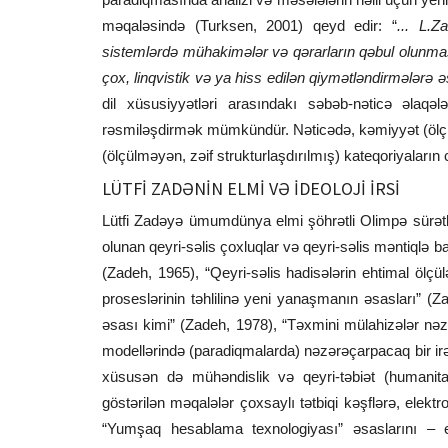
məqaləsində (Turksen, 2001) qeyd edir: “
... L.Z
sistemlərdə mühakimələr və qərarların qəbul olunma
çox, linqvistik və ya hiss edilən qiymətləndirmələrə ə
dil xüsusiyyətləri arasındakı səbəb-nəticə əlaqə
rəsmiləşdirmək mümkündür. Nəticədə, kəmiyyət (ölçü
(ölçülməyən, zəif strukturlaşdırılmış) kateqoriyaları
LÜTFİ ZADƏNİN ELMİ VƏ İDEOLOJİ İRSİ
Lütfi Zadəyə ümumdünya elmi şöhrətli Olimpə sürətl
olunan qeyri-səlis çoxluqlar və qeyri-səlis məntiqlə b
(Zadeh, 1965), “Qeyri-səlis hadisələrin ehtimal ölç
proseslərinin təhlilinə yeni yanaşmanın əsasları” (
əsası kimi” (Zadeh, 1978), “Təxmini mülahizələr nəz
modellərində (paradiqmalarda) nəzərəçarpacaq bir irəli
xüsusən də mühəndislik və qeyri-təbiət (humanitar)
göstərilən məqalələr çoxsaylı tətbiqi kəşflərə, elek
“Yumşaq hesablama texnologiyası” əsaslarını – eff