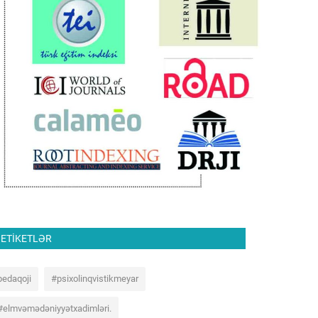
ETIKETLƏR
pedaqoji
#psixolinqvistikmeyar
#elmvəmədəniyyətxadimləri.