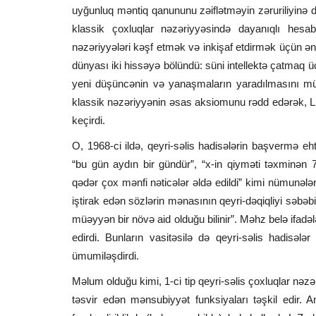
uyğunluq məntiq qanununu zəiflətməyin zəruriliyinə d
klassik çoxluqlar nəzəriyyəsində dayanıqlı hesab 
nəzəriyyələri kəşf etmək və inkişaf etdirmək üçün ə
dünyası iki hissəyə bölündü: süni intellektə çatmaq 
yeni düşüncənin və yanaşmaların yaradılmasını mü
klassik nəzəriyyənin əsas aksiomunu rədd edərək, L.Z
keçirdi.
O, 1968-ci ildə, qeyri-səlis hadisələrin başvermə e
“bu gün aydın bir gündür”, “x-in qiyməti təxminən 7-
qədər çox mənfi nəticələr əldə edildi” kimi nümunələrlə
iştirak edən sözlərin mənasının qeyri-dəqiqliyi səbəbin
müəyyən bir növə aid olduğu bilinir”. Məhz belə ifadəl
edirdi. Bunların vasitəsilə də qeyri-səlis hadisələr
ümumiləşdirdi.
Məlum olduğu kimi, 1-ci tip qeyri-səlis çoxluqlar nəz
təsvir edən mənsubiyyət funksiyaları təşkil edir. 