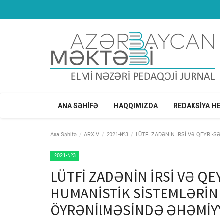
ANA SƏHİFƏ
HAQQIMIZDA
REDAKSİYA H
Ana Səhifə
ARXİV
2021-№3
LÜTFİ ZADƏNİN İRSİ VƏ QEYRİ-
2021-№3
LÜTFİ ZADƏNİN İRSİ VƏ QE
HUMANİSTİK SİSTEMLƏRİN 
ÖYRƏNİlMƏSİNDƏ ƏHƏMİY