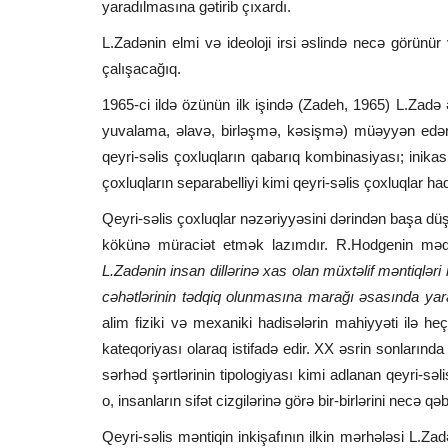
yaradılmasına gətirib çıxardı.
L.Zadənin elmi və ideoloji irsi əslində necə görün
çalışacağıq.
1965-ci ildə özünün ilk işində (Zadeh, 1965) L.Zadə ə
yuvalama, əlavə, birləşmə, kəsişmə) müəyyən edən
qeyri-səlis çoxluqların qabarıq kombinasiyası; inikas
çoxluqların separabelliyi kimi qeyri-səlis çoxluqlar h
Qeyri-səlis çoxluqlar nəzəriyyəsini dərindən başa düş
kökünə müraciət etmək lazımdır. R.Hodgenin məq
L.Zadənin insan dillərinə xas olan müxtəlif məntiqləri 
cəhətlərinin tədqiq olunmasına marağı əsasında yar
alim fiziki və mexaniki hadisələrin mahiyyəti ilə heç
kateqoriyası olaraq istifadə edir. XX əsrin sonlarınd
sərhəd şərtlərinin tipologiyası kimi adlanan qeyri-səl
o, insanların sifət cizgilərinə görə bir-birlərini necə qəb
Qeyri-səlis məntiqin inkişafının ilkin mərhələsi L.Z