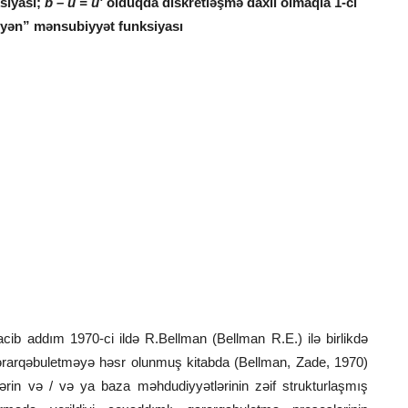
siyası;
b – u = u'
olduqda diskretləşmə daxil olmaqla 1-ci
yən” mənsubiyyət funksiyası
vacib addım 1970-ci ildə R.Bellman (Bellman R.E.) ilə birlikdə
qərarqəbuletməyə həsr olunmuş kitabda (Bellman, Zade, 1970)
rin və / və ya baza məhdudiyyətlərinin zəif strukturlaşmış