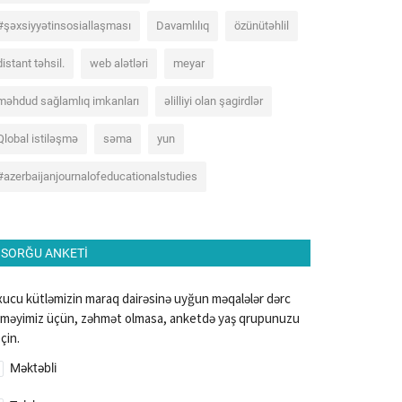
#şəxsiyyətinsosiallaşması
Davamlılıq
özünütəhlil
distant təhsil.
web alətləri
meyar
məhdud sağlamlıq imkanları
əlilliyi olan şagirdlər
Qlobal istiləşmə
səma
yun
#azerbaijanjournalofeducationalstudies
SORĞU ANKETI
ucu kütləmizin maraq dairəsinə uyğun məqalələr dərc
məyimiz üçün, zəhmət olmasa, anketdə yaş qrupunuzu
çin.
Məktəbli