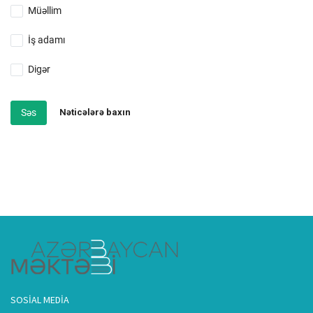
Müəllim
İş adamı
Digər
Səs
Nəticələrə baxın
SOSIAL MEDIA