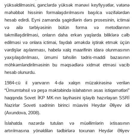
yüksəldilməsini, gənclərdə yüksək mənəvi keyfiyyətlər, vətənə
məhəbbət hissinin formalaşdırılmasını başılca vəzifələrdən
hesab edirdi. Eyni zamanda şagirdlərin dərs prosesinin, ictimai
və ailə tərbiyəsinin bütün forma və metodlarının
təkmilləşdirilməsi, onların daha erkən yaşlarda biliklərə cəlb
edilməsi və onlara ictimai, faydalı əməkdə iştirak etmək üçün
vərdişlər aşılanması, habelə xalq maarifinin idarə olunmasının
yaxşılaşdırılması, ümumi təhsilin tədris-maddi bazasının
möhkəmləndirilməsinin bu məqsədlərə xidmət etməsi vacib
hesab olunurdu.
1984-cü il yanvarın 4-də xalqın müzakirəsinə verilən
“Ümumtəhsil və peşə məktəbində islahatının əsas istiqamətləri”
haqqında Sovet İKP MK-nın layihəsini işləyib hazırlayan SSRİ
Nazirlər Soveti sədrinin birinci müavini Heydər Əliyev idi
(Axundova, 2008).
İslahatda nəzərdə tutulan və müəllimlərin ixtisasının
artırılmasına yönəldilən tədbirlərə toxunan Heydər Əliyev