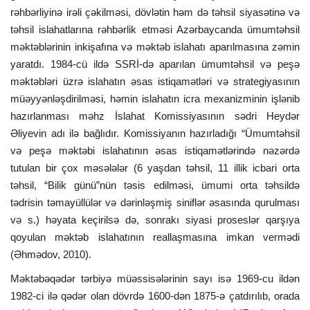
rəhbərliyinə irəli çəkilməsi, dövlətin həm də təhsil siyasətinə və
təhsil islahatlarına rəhbərlik etməsi Azərbaycanda ümumtəhsil
məktəblərinin inkişafına və məktəb islahatı aparılmasına zəmin
yaratdı. 1984-cü ildə SSRİ-də aparılan ümumtəhsil və peşə
məktəbləri üzrə islahatın əsas istiqamətləri və strategiyasının
müəyyənləşdirilməsi, həmin islahatın icra mexanizminin işlənib
hazırlanması məhz İslahat Komissiyasının sədri Heydər
Əliyevin adı ilə bağlıdır. Komissiyanın hazırladığı “Ümumtəhsil
və peşə məktəbi islahatının əsas istiqamətlərində nəzərdə
tutulan bir çox məsələlər (6 yaşdan təhsil, 11 illik icbari orta
təhsil, “Bilik günü”nün təsis edilməsi, ümumi orta təhsildə
tədrisin təmayüllülər və dərinləşmiş siniflər əsasında qurulması
və s.) həyata keçirilsə də, sonrakı siyasi proseslər qarşıya
qoyulan məktəb islahatının reallaşmasına imkan vermədi
(Əhmədov, 2010).
Məktəbəqədər tərbiyə müəssisələrinin sayı isə 1969-cu ildən
1982-ci ilə qədər olan dövrdə 1600-dən 1875-ə çatdırılıb, orada