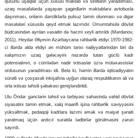
qüsurlu uşaqlar üçün xüsusi məktəb və siniflərin yaradılması,
uzaq məsafələrdə yaşayan şagirdlərin məktəblərə avtobusla
daşınması, onların dərsliklərlə pulsuz təmin olunması və digər
məsələləri xüsusilə qeyd etmək lazımdır. Ümumtəhsilə dövlət
büdcəsindən ayrılan vəsaitin də həcmi xeyli artırıldı (Mərdanov,
2011). Heydər Əliyevin Azərbaycana rəhbərlik etdiyi 1970-1982-
ci illərdə əldə etdiyi ən mühüm tarixi nailiyyətlərindən biri də
xalqımızın uzaq gələcəyini nəzərdə tutan güclü kadr
potensialının, o cümlədən nadir ixtisaslar üzrə mütəxəssislər
ordusunun yaradılması idi. Belə ki, həmin illərdə iqtisadiyyatın
sürətli və çoxşaxəli inkişafına uyğun olaraq respublikanın ali və
orta ixtisas təhsili şəbəkəsi genişləndirildi.
Ulu Öndər gənclərin təhsil və tərbiyəsi sahəsində vahid dövlət
siyasətini təmin etmək, xalq maarifi işinə rəhbərlik səviyyəsini
yüksəltmək, pedaqoji kadrlara lazımi əmək və məişət şəraiti
yaratmaq üçün ardıcıl surətdə tədbirlər görülməsini zəruri
sayırdı.