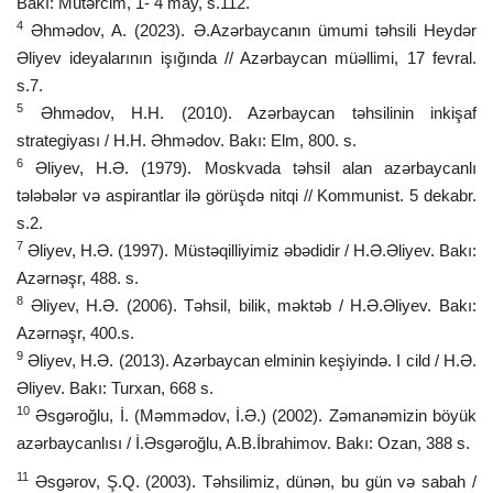
Bakı: Mütərcim, 1- 4 may, s.112.
4
Əhmədov, A. (2023). Ə.Azərbaycanın ümumi təhsili Heydər
Əliyev ideyalarının işığında // Azərbaycan müəllimi, 17 fevral.
s.7.
5
Əhmədov, H.H. (2010). Azərbaycan təhsilinin inkişaf
strategiyası / H.H. Əhmədov. Bakı: Elm, 800. s.
6
Əliyev, H.Ə. (1979). Moskvada təhsil alan azərbaycanlı
tələbələr və aspirantlar ilə görüşdə nitqi // Kommunist. 5 dekabr.
s.2.
7
Əliyev, H.Ə. (1997). Müstəqilliyimiz əbədidir / H.Ə.Əliyev. Bakı:
Azərnəşr, 488. s.
8
Əliyev, H.Ə. (2006). Təhsil, bilik, məktəb / H.Ə.Əliyev. Bakı:
Azərnəşr, 400.s.
9
Əliyev, H.Ə. (2013). Azərbaycan elminin keşiyində. I cild / H.Ə.
Əliyev. Bakı: Turxan, 668 s.
10
Əsgəroğlu, İ. (Məmmədov, İ.Ə.) (2002). Zəmanəmizin böyük
azərbaycanlısı / İ.Əsgəroğlu, A.B.İbrahimov. Bakı: Ozan, 388 s.
11
Əsgərov, Ş.Q. (2003). Təhsilimiz, dünən, bu gün və sabah /