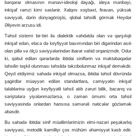
bərqərar olmasının mənəvi-ideoloji dayağı, ideya mənbəyi,
inkişaf rəmzi kimi səslənir. Xalqını xoşbəxt, firavan, yüksək
səviyyəli, dərin dünyagörüşlü, qlobal təhsilli görmək Heydər
Əliyevin arzusu idi.
Təhsil sistemi bir-biri ilə dialektik vəhdətdə olan və qarşılıqlı
inkişaf edən, eləcə də keyfiyyət baxımından biri digərindən asılı
olan pillə və ölçü səviyyələrindən ibarət vahid orqanizmdir. Odur
ki, qəbul edilən qərarlarda ibtidai siniflərin və məktəbəqədər
təhsilin təşkil olunması təhsildə təkzibolunmaz inkişaf deməkdir.
Qeyd etdiyimiz sahədə inkişaf olmazsa, ibtidai təhsil dövründə
şagirdlər müəyyən edilən standartlara, cəmiyyətin inkişaf
tələblərinə uyğun keyfiyyətli təhsil alıb zəruri bilik, bacarıq və
səriştələrə yiyələnməzlərsə, o zaman ümumi orta təhsil
səviyyəsində onlardan hansısa səmərəli nəticələr gözləmək
əbəsdir.
Bu sahədə ibtidai sinif müəllimlərimizin elmi-nəzəri peşəkarlıq
səviyyəsi, metodik kamilliyi çox mühüm əhəmiyyət kəsb edir.