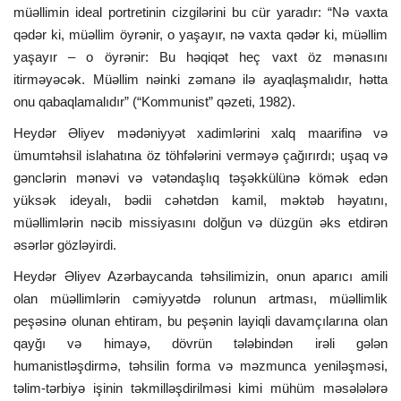
müəllimin ideal portretinin cizgilərini bu cür yaradır: “Nə vaxta
qədər ki, müəllim öyrənir, o yaşayır, nə vaxta qədər ki, müəllim
yaşayır – o öyrənir: Bu həqiqət heç vaxt öz mənasını
itirməyəcək. Müəllim nəinki zəmanə ilə ayaqlaşmalıdır, hətta
onu qabaqlamalıdır” (“Kommunist” qəzeti, 1982).
Heydər Əliyev mədəniyyət xadimlərini xalq maarifinə və
ümumtəhsil islahatına öz töhfələrini verməyə çağırırdı; uşaq və
gənclərin mənəvi və vətəndaşlıq təşəkkülünə kömək edən
yüksək ideyalı, bədii cəhətdən kamil, məktəb həyatını,
müəllimlərin nəcib missiyasını dolğun və düzgün əks etdirən
əsərlər gözləyirdi.
Heydər Əliyev Azərbaycanda təhsilimizin, onun aparıcı amili
olan müəllimlərin cəmiyyətdə rolunun artması, müəllimlik
peşəsinə olunan ehtiram, bu peşənin layiqli davamçılarına olan
qayğı və himayə, dövrün tələbindən irəli gələn
humanistləşdirmə, təhsilin forma və məzmunca yeniləşməsi,
təlim-tərbiyə işinin təkmilləşdirilməsi kimi mühüm məsələlərə