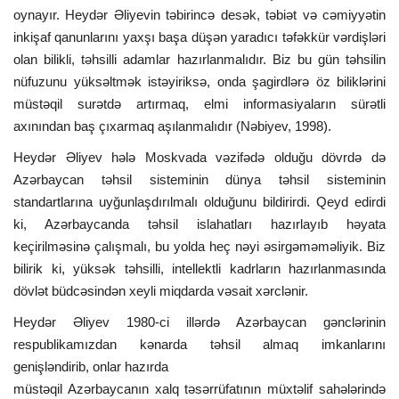
oynayır. Heydər Əliyevin təbirincə desək, təbiət və cəmiyyətin
inkişaf qanunlarını yaxşı başa düşən yaradıcı təfəkkür vərdişləri
olan bilikli, təhsilli adamlar hazırlanmalıdır. Biz bu gün təhsilin
nüfuzunu yüksəltmək istəyiriksə, onda şagirdlərə öz biliklərini
müstəqil surətdə artırmaq, elmi informasiyaların sürətli
axınından baş çıxarmaq aşılanmalıdır (Nəbiyev, 1998).
Heydər Əliyev hələ Moskvada vəzifədə olduğu dövrdə də
Azərbaycan təhsil sisteminin dünya təhsil sisteminin
standartlarına uyğunlaşdırılmalı olduğunu bildirirdi. Qeyd edirdi
ki, Azərbaycanda təhsil islahatları hazırlayıb həyata
keçirilməsinə çalışmalı, bu yolda heç nəyi əsirgəməməliyik. Biz
bilirik ki, yüksək təhsilli, intellektli kadrların hazırlanmasında
dövlət büdcəsindən xeyli miqdarda vəsait xərclənir.
Heydər Əliyev 1980-ci illərdə Azərbaycan gənclərinin
respublikamızdan kənarda təhsil almaq imkanlarını
genişləndirib, onlar hazırda
müstəqil Azərbaycanın xalq təsərrüfatının müxtəlif sahələrində