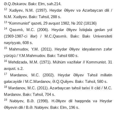
Ə.Q.Əskərov. Bakı: Elm, səh.214.
12
Xudiyev, N.M. (1997). Heydər Əliyev və Azərbaycan dili /
N.M. Xudiyev. Bakı: Təhsil, 288 s.
13
“Kommunist” qəzeti, 29 avqust 1982, № 202 (18136)
14
Qasımlı, M.C. (2006). Heydər Əliyev İstiqlala gedən yol
(1969-1987-ci illər) / M.C.Qasımlı. Bakı: Bakı Universiteti
nəşriyyatı, 608 s.
15
Mahmudov, Y.M. (2011). Heydər Əliyev ideyalarının zəfər
yürüşü / Y.M.Mahmudov. Bakı: Təhsil 680 s.
16
Mehdizadə, M.M. (1971). Mühüm vəzifələr // Kommunist. 31
avqust. s.2.
17
Mərdanov, M.C. (2002). Heydər Əliyev Təhsil millətin
gələcəyidir / M.C.Mərdanov, Ə.Q.Quliyev. Bakı: Təhsil, 580 s.
18
Mərdanov, M.C. (2011). Azərbaycan təhsil tarixi II cild / M.C.
Mərdanov. Bakı: Təhsil, 704 s.
19
Nəbiyev, B.Ə. (1998). H.Əliyev dil haqqında və Heydər
Əliyevin dili / B.Ə. Nəbiyev. Bakı: Elm, 196 s.