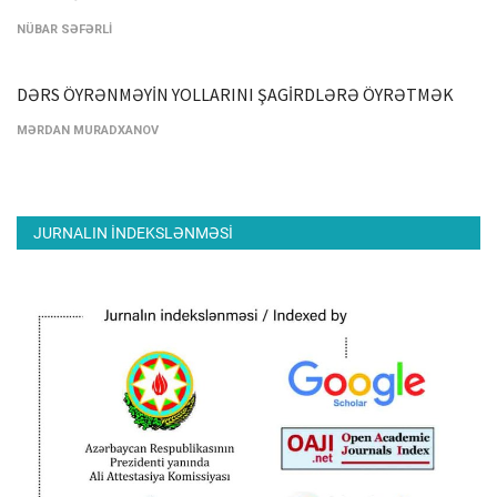
NÜBAR SƏFƏRLİ
DƏRS ÖYRƏNMƏYİN YOLLARINI ŞAGİRDLƏRƏ ÖYRƏTMƏK
MƏRDAN MURADXANOV
JURNALIN INDEKSLƏNMƏSI