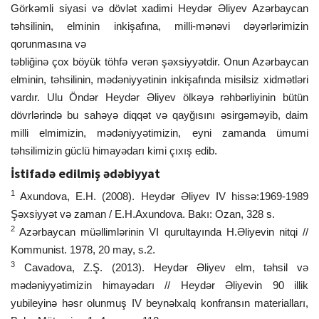
Görkəmli siyasi və dövlət xadimi Heydər Əliyev Azərbaycan
təhsilinin, elminin inkişafına, milli-mənəvi dəyərlərimizin
qorunmasına və
təbliğinə çox böyük töhfə verən şəxsiyyətdir. Onun Azərbaycan
elminin, təhsilinin, mədəniyyətinin inkişafında misilsiz xidmətləri
vardır. Ulu Öndər Heydər Əliyev ölkəyə rəhbərliyinin bütün
dövrlərində bu sahəyə diqqət və qayğısını əsirgəməyib, daim
milli elmimizin, mədəniyyətimizin, eyni zamanda ümumi
təhsilimizin güclü himayədarı kimi çıxış edib.
İstifadə edilmiş ədəbiyyat
1
Axundova, E.H. (2008). Heydər Əliyev IV hissə:1969-1989
Şəxsiyyət və zaman / E.H.Axundova. Bakı: Ozan, 328 s.
2
Azərbaycan müəllimlərinin VI qurultayında H.Əliyevin nitqi //
Kommunist. 1978, 20 may, s.2.
3
Cavadova, Z.Ş. (2013). Heydər Əliyev elm, təhsil və
mədəniyyətimizin himayədarı // Heydər Əliyevin 90 illik
yubileyinə həsr olunmuş IV beynəlxalq konfransın materialları,