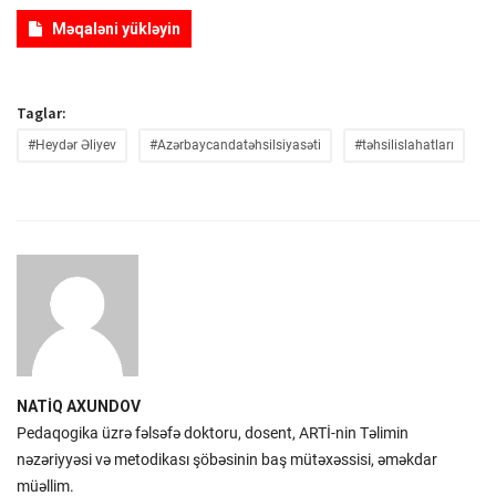
Məqaləni yükləyin
Taglar:
#Heydər Əliyev
#Azərbaycandatəhsilsiyasəti
#təhsilislahatları
NATİQ AXUNDOV
Pedaqogika üzrə fəlsəfə doktoru, dosent, ARTİ-nin Təlimin
nəzəriyyəsi və metodikası şöbəsinin baş mütəxəssisi, əməkdar
müəllim.