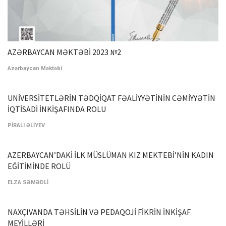
AZƏRBAYCAN MƏKTƏBİ 2023 №2
Azərbaycan Məktəbi
UNİVERSİTETLƏRİN TƏDQİQAT FƏALİYYƏTİNİN CƏMİYYƏTİN
İQTİSADİ İNKİŞAFINDA ROLU
PİRALI ƏLİYEV
AZERBAYCAN’DAKİ İLK MÜSLÜMAN KIZ MEKTEBİ’NİN KADIN
EĞİTİMİNDE ROLÜ
ELZA SƏMƏDLİ
NAXÇIVANDA TƏHSİLİN VƏ PEDAQOJİ FİKRİN İNKİŞAF
MEYİLLƏRİ