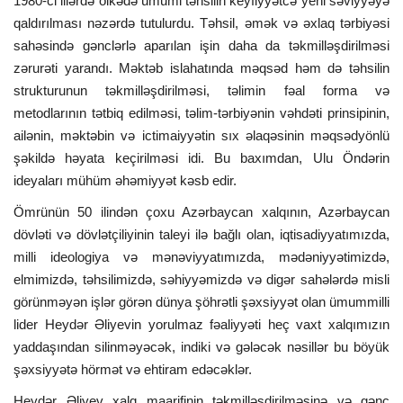
1980-ci illərdə ölkədə ümumi təhsilin keyfiyyətcə yeni səviyyəyə
qaldırılması nəzərdə tutulurdu. Təhsil, əmək və əxlaq tərbiyəsi
sahəsində gənclərlə aparılan işin daha da təkmilləşdirilməsi
zərurəti yarandı. Məktəb islahatında məqsəd həm də təhsilin
strukturunun təkmilləşdirilməsi, təlimin fəal forma və
metodlarının tətbiq edilməsi, təlim-tərbiyənin vəhdəti prinsipinin,
ailənin, məktəbin və ictimaiyyətin sıx əlaqəsinin məqsədyönlü
şəkildə həyata keçirilməsi idi. Bu baxımdan, Ulu Öndərin
ideyaları mühüm əhəmiyyət kəsb edir.
Ömrünün 50 ilindən çoxu Azərbaycan xalqının, Azərbaycan
dövləti və dövlətçiliyinin taleyi ilə bağlı olan, iqtisadiyyatımızda,
milli ideologiya və mənəviyyatımızda, mədəniyyətimizdə,
elmimizdə, təhsilimizdə, səhiyyəmizdə və digər sahələrdə misli
görünməyən işlər görən dünya şöhrətli şəxsiyyət olan ümummilli
lider Heydər Əliyevin yorulmaz fəaliyyəti heç vaxt xalqımızın
yaddaşından silinməyəcək, indiki və gələcək nəsillər bu böyük
şəxsiyyətə hörmət və ehtiram edəcəklər.
Heydər Əliyev xalq maarifinin təkmilləşdirilməsinə və gənc