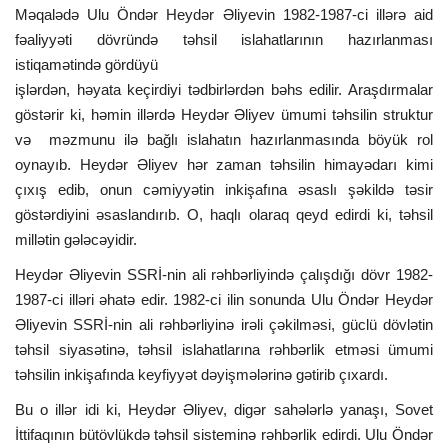
Məqalədə Ulu Öndər Heydər Əliyevin 1982-1987-ci illərə aid
fəaliyyəti dövründə təhsil islahatlarının hazırlanması
ƏLAQƏ
istiqamətində gördüyü
işlərdən, həyata keçirdiyi tədbirlərdən bəhs edilir. Araşdırmalar
Dil
göstərir ki, həmin illərdə Heydər Əliyev ümumi təhsilin struktur
Azerbaijani
English
və məzmunu ilə bağlı islahatın hazırlanmasında böyük rol
oynayıb. Heydər Əliyev hər zaman təhsilin himayədarı kimi
çıxış edib, onun cəmiyyətin inkişafına əsaslı şəkildə təsir
göstərdiyini əsaslandırıb. O, haqlı olaraq qeyd edirdi ki, təhsil
millətin gələcəyidir.
Heydər Əliyevin SSRİ-nin ali rəhbərliyində çalışdığı dövr 1982-
1987-ci illəri əhatə edir. 1982-ci ilin sonunda Ulu Öndər Heydər
Əliyevin SSRİ-nin ali rəhbərliyinə irəli çəkilməsi, güclü dövlətin
təhsil siyasətinə, təhsil islahatlarına rəhbərlik etməsi ümumi
təhsilin inkişafında keyfiyyət dəyişmələrinə gətirib çıxardı.
Bu o illər idi ki, Heydər Əliyev, digər sahələrlə yanaşı, Sovet
İttifaqının bütövlükdə təhsil sisteminə rəhbərlik edirdi. Ulu Öndər