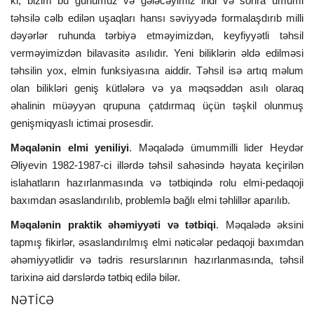
ki, bizim bu günümüz və gələcəyimiz indi və sonra ümumi
təhsilə cəlb edilən uşaqları hansı səviyyədə formalaşdırıb milli
dəyərlər ruhunda tərbiyə etməyimizdən, keyfiyyətli təhsil
verməyimizdən bilavasitə asılıdır. Yeni biliklərin əldə edilməsi
təhsilin yox, elmin funksiyasına aiddir. Təhsil isə artıq məlum
olan bilikləri geniş kütlələrə və ya məqsəddən asılı olaraq
əhalinin müəyyən qrupuna çatdırmaq üçün təşkil olunmuş
genişmiqyaslı ictimai prosesdir.
Məqalənin elmi yeniliyi
. Məqalədə ümummilli lider Heydər
Əliyevin 1982-1987-ci illərdə təhsil sahəsində həyata keçirilən
islahatların hazırlanmasında və tətbiqində rolu elmi-pedaqoji
baxımdan əsaslandırılıb, problemlə bağlı elmi təhlillər aparılıb.
Məqalənin praktik əhəmiyyəti və tətbiqi
. Məqalədə əksini
tapmış fikirlər, əsaslandırılmış elmi nəticələr pedaqoji baxımdan
əhəmiyyətlidir və tədris resurslarının hazırlanmasında, təhsil
tarixinə aid dərslərdə tətbiq edilə bilər.
NƏTİCƏ