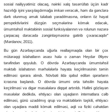
sosial nailiyyətimiz olacaq, nəinki xalq təsərrüfatı üçün kadr
hazırlığı işini yaxşılaşdırmağa imkan verəcək, həm də gənclərə
dərk olunmuş əmək tələbatı yaradılmasına, onların öz həyat
perspektivlərini düzgün seçmələrinə kömək edəcək,
ümumtəhsil məktəbinin sosial funksiyalarının və rolunun nəzərə
çarpacaq dərəcədə zənginləşməsinə gətirib çıxaracaqdır”
(Mərdanov, 2011).
Bu gün Azərbaycanda uğurla reallaşmaqda olan bir çox
mütərəqqi islahatların əsası hələ o zaman Heydər Əliyev
tərəfindən qoyulub. O dövrdə Azərbaycanda ümumtəhsil
məktəb islahatının mərhələlərlə həyata keçirilməsinin təmin
edilməsi qərara alındı. Növbəti ildə qəbul edilən qərarların
icrasına başlandı. O dövrdə ümumi orta təhsilin həyata
keçirilməsi və digər məsələlərə diqqət artırıldı. Həllini gözləyən
məsələlər dedikdə, ehtiyacı olan uşaqların internatlara cəlb
edilməsi, günü uzadılmış qrup və məktəblərin təşkili, ehtiyacı
olan uşaqlara maddi kömək edilməsi, əqli və fiziki cəhətdən