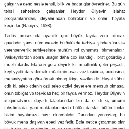
çalışır və gənc nəslə təhsil, bilik və bacarıqlar öyrədirlər. Bu gün
təhsil sahəsində çalışanlar Heydər Əliyevin islahat
proqramlarından, ideyalarından bəhrələnir və onları həyata
keçirirlər (Nəbiyev, 1998).
Tədris prosesində əyanilik çox böyük fayda verə biləcək
qaydadır, şəxsi nümunələrin bütövlükdə tərbiyə işində xüsusilə
vətənpərvərlik tərbiyəsində mühüm rol oynaması birmənalıdır.
Valideynlərdən sonra uşağın daha çox inandığı, ibrət götürdüyü
müəllimlərdir. Elə ona görə deyirik ki, müəllimlik çətin peşədir,
keyfiyyətli dərs demək müəllimin əsas vəzifəsidirsə, əqidəsinə,
mənəviyyatına görə örnək olmaq ikiqat vəzifəsidir. Həyat sübut
edir ki, tələb edənin özü tələb etdiyi dəyərlərə mənsub olmasa,
onun təbliğat və təşviqatı heç bir fayda verməz. Heydər Əliyevin
istiqamətverici dəyərli tələblərindən biri də o idi ki, ümumi
təhsilimizdə, yəni məktəblərimizdə bütün dərslər, bütün fənlər
bizim həyatımıza həsr olunmalıdır. Dərindən yanaşsaq, bu
böyük məna daşıyan əbədi vəzifədir. Belə nəticə çıxarmaq olar