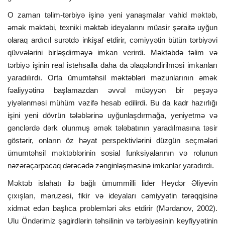
O zaman təlim-tərbiyə işinə yeni yanaşmalar vahid məktəb,
əmək məktəbi, texniki məktəb ideyalarını müasir şəraitə uyğun
olaraq ardıcıl surətdə inkişaf etdirir, cəmiyyətin bütün tərbiyəvi
qüvvələrini birləşdirməyə imkan verirdi. Məktəbdə təlim və
tərbiyə işinin real istehsalla daha da əlaqələndirilməsi imkanları
yaradılırdı. Orta ümumtəhsil məktəbləri məzunlarının əmək
fəaliyyətinə başlamazdan əvvəl müəyyən bir peşəyə
yiyələnməsi mühüm vəzifə hesab edilirdi. Bu da kadr hazırlığı
işini yeni dövrün tələblərinə uyğunlaşdırmağa, yeniyetmə və
gənclərdə dərk olunmuş əmək tələbatının yaradılmasına təsir
göstərir, onların öz həyat perspektivlərini düzgün seçmələri
ümumtəhsil məktəblərinin sosial funksiyalarının və rolunun
nəzərəçarpacaq dərəcədə zənginləşməsinə imkanlar yaradırdı.
Məktəb islahatı ilə bağlı ümummilli lider Heydər Əliyevin
çıxışları, məruzəsi, fikir və ideyaları cəmiyyətin tərəqqisinə
xidmət edən başlıca problemləri əks etdirir (Mərdanov, 2002).
Ulu Öndərimiz şagirdlərin təhsilinin və tərbiyəsinin keyfiyyətinin