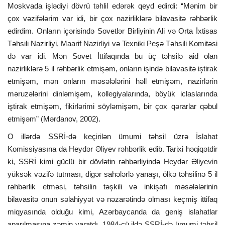
Moskvada işlədiyi dövrü təhlil edərək qeyd edirdi: “Mənim bir
çox vəzifələrim var idi, bir çox nazirliklərə bilavasitə rəhbərlik
edirdim. Onların içərisində Sovetlər Birliyinin Ali və Orta İxtisas
Təhsili Nazirliyi, Maarif Nazirliyi və Texniki Peşə Təhsili Komitəsi
də var idi. Mən Sovet İttifaqında bu üç təhsilə aid olan
nazirliklərə 5 il rəhbərlik etmişəm, onların işində bilavasitə iştirak
etmişəm, mən onların məsələlərini həll etmişəm, nazirlərin
məruzələrini dinləmişəm, kollegiyalarında, böyük iclaslarında
iştirak etmişəm, fikirlərimi söyləmişəm, bir çox qərarlar qəbul
etmişəm” (Mərdanov, 2002).
O illərdə SSRİ-də keçirilən ümumi təhsil üzrə İslahat
Komissiyasına da Heydər Əliyev rəhbərlik edib. Tarixi həqiqətdir
ki, SSRİ kimi güclü bir dövlətin rəhbərliyində Heydər Əliyevin
yüksək vəzifə tutması, digər sahələrlə yanaşı, ölkə təhsilinə 5 il
rəhbərlik etməsi, təhsilin təşkili və inkişafı məsələlərinin
bilavasitə onun səlahiyyət və nəzarətində olması keçmiş ittifaq
miqyasında olduğu kimi, Azərbaycanda da geniş islahatlar
aparılmasına zəmin yaratdı. 1984-cü ildə SSRİ-də ümumi təhsil