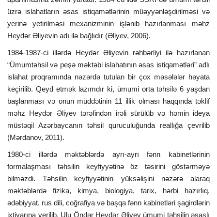
üzrə islahatların əsas istiqamətlərinin müəyyənləşdirilməsi və
yerinə yetirilməsi mexanizminin işlənib hazırlanması məhz
Heydər Əliyevin adı ilə bağlıdır (Əliyev, 2006).
1984-1987-ci illərdə Heydər Əliyevin rəhbərliyi ilə hazırlanan
“Ümumtəhsil və peşə məktəbi islahatının əsas istiqamətləri” adlı
islahat proqramında nəzərdə tutulan bir çox məsələlər həyata
keçirilib. Qeyd etmək lazımdır ki, ümumi orta təhsilə 6 yaşdan
başlanması və onun müddətinin 11 illik olması haqqında təklif
məhz Heydər Əliyev tərəfindən irəli sürülüb və həmin ideya
müstəqil Azərbaycanın təhsil quruculuğunda reallığa çevrilib
(Mərdanov, 2011).
1980-ci illərdə məktəblərdə ayrı-ayrı fənn kabinetlərinin
formalaşması təhsilin keyfiyyətinə öz təsirini göstərməyə
bilməzdi. Təhsilin keyfiyyətinin yüksəlişini nəzərə alaraq
məktəblərdə fizika, kimya, biologiya, tarix, hərbi hazırlıq,
ədəbiyyat, rus dili, coğrafiya və başqa fənn kabinetləri şagirdlərin
ixtiyarına verilib. Ulu Öndər Heydər Əliyev ümumi təhsilin əsaslı