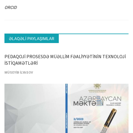
ORCID
ƏLAQƏLI PAYLAŞIMLAR
PEDAQOJİ PROSESDƏ MÜƏLLİM FƏALİYYƏTİNİN TEXNOLOJİ
İSTİQAMƏTLƏRİ
MÜSEYİB İLYASOV