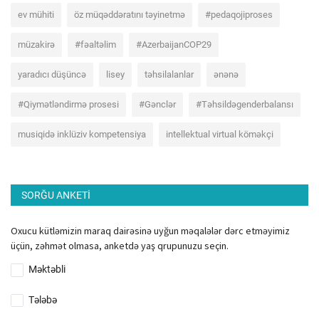
ev mühiti
öz müqəddəratını təyinetmə
#pedaqojiproses
müzakirə
#fəaltəlim
#AzerbaijanCOP29
yaradıcı düşüncə
lisey
təhsilalanlar
ənənə
#Qiymətləndirmə prosesi
#Gənclər
#Təhsildəgenderbalansı
musiqidə inklüziv kompetensiya
intellektual virtual köməkçi
SORĞU ANKETI
Oxucu kütləmizin maraq dairəsinə uyğun məqalələr dərc etməyimiz
üçün, zəhmət olmasa, anketdə yaş qrupunuzu seçin.
Məktəbli
Tələbə