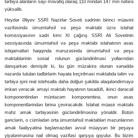
tərbiyə alanların sayı müvafiq olaraq 110 mindən 147 min nəfərə
yüksəlib.
Heydər Əliyev SSRİ Nazirlər Soveti sədrinin birinci müavini
vəzifəsində ümumtəhsil və peşə məktəbi üzrə islahat
komissiyasının sədri kimi XI çağırış SSRİ Ali Sovetinin
sessiyasında ümumtəhsil və peşə məktəbi islahatının əsas
istiqamətləri haqqında məruzəsində ümumtəhsil və peşə
məktəblərinin sosial rolunun gücləndirilməsi yollarından
danışarkən demişdir ki, bu gün müzakirə olunan sənəddə
nəzərdə tutulan tədbirlərin həyata keçirilməsi məktəbdə təlim və
tərbiyə işini real istehsalla daha dolğun şəkildə əlaqələndirməyə
imkan verəcək əməyi məktəb həyatının təsadüfi, ikinci dərəcəli
komponentindən müntəzəm komponentinə, onun əsas
komponentlərindən birinə çevirəcəkdir. İslahat müasir məktəbi
məhz əmək tərbiyəsinin gücləndirilməsinə yönəldir. Bütün
gənclərin, o cümlədən orta ümumtəhsil məktəbləri məzunlarının
əmək fəaliyyətinə başlamazdan əvvəl müəyyən bir peşəyə
yiyələnməsinə nail olmaq vəzifəsi qarşıya qoyulur. Bu bizim