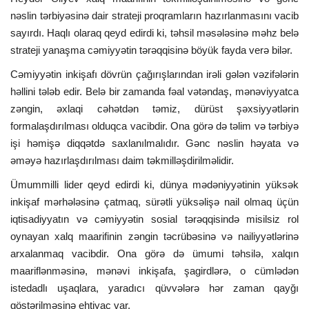
nəslin tərbiyəsinə dair strateji proqramların hazırlanmasını vacib
sayırdı. Haqlı olaraq qeyd edirdi ki, təhsil məsələsinə məhz belə
strateji yanaşma cəmiyyətin tərəqqisinə böyük fayda verə bilər.
Cəmiyyətin inkişafı dövrün çağırışlarından irəli gələn vəzifələrin
həllini tələb edir. Belə bir zamanda fəal vətəndaş, mənəviyyatca
zəngin, əxlaqi cəhətdən təmiz, dürüst şəxsiyyətlərin
formalaşdırılması olduqca vacibdir. Ona görə də təlim və tərbiyə
işi həmişə diqqətdə saxlanılmalıdır. Gənc nəslin həyata və
əməyə hazırlaşdırılması daim təkmilləşdirilməlidir.
Ümummilli lider qeyd edirdi ki, dünya mədəniyyətinin yüksək
inkişaf mərhələsinə çatmaq, sürətli yüksəlişə nail olmaq üçün
iqtisadiyyatın və cəmiyyətin sosial tərəqqisində misilsiz rol
oynayan xalq maarifinin zəngin təcrübəsinə və nailiyyətlərinə
arxalanmaq vacibdir. Ona görə də ümumi təhsilə, xalqın
maariflənməsinə, mənəvi inkişafa, şagirdlərə, o cümlədən
istedadlı uşaqlara, yaradıcı qüvvələrə hər zaman qayğı
göstərilməsinə ehtiyac var.