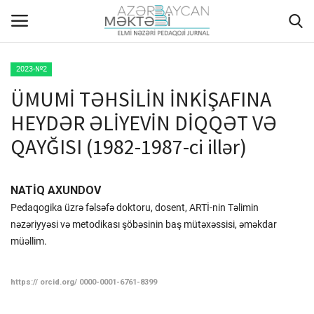
2023-№2
ÜMUMİ TƏHSİLİN İNKİŞAFINA
ANA SƏHİFƏ
HEYDƏR ƏLİYEVİN DİQQƏT VƏ
HAQQIMIZDA
QAYĞISI (1982-1987-ci illər)
REDAKSİYA HEYƏTİ
NATİQ AXUNDOV
MÜƏLLİFLƏR ÜÇÜN TƏLİMAT
Pedaqogika üzrə fəlsəfə doktoru, dosent, ARTİ-nin Təlimin
nəzəriyyəsi və metodikası şöbəsinin baş mütəxəssisi, əməkdar
ARXİV
müəllim.
AKTUAL
https:// orcid.org/ 0000-0001-6761-8399
QALEREYA