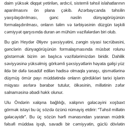
daim yüksək diqqət yetirilən, ardıcıl, sistemli təhsil islahatlarının
aparılmasını ön plana çəkib. Azərbaycanda təhsilin
yaxşılaşdırılması, gənc nəslin dünyagörüşünün
formalaşdırılması, onların təlim və tərbiyəsinin düzgün təşkili
cəmiyyət qarşısında duran ən mühüm vəzifələrdən biri olub.
Bu gün Heydər Əliyev şəxsiyyətini, zəngin siyasi təcrübəsini,
gənclərin dünyagörüşünün formalaşmasında müsbət rolunu
göstərmək bizim ən başlıca vəzifələrimizdən biridir. Dahilik
səviyyəsinə yüksəlmiş görkəmli şəxsiyyətlərin həyata gəlişi yüz
ildə bir dəfə təsadüf edilən hadisə olmaqla yanaşı, qismətlərinə
düşmüş ömür payı müddətində onların gördükləri tarixi işlərin
miqyası əsrlərə bərabər tutulur, ölkəsinin, millətinin zəfər
salnaməsinə əbədi həkk olunur.
Ulu Öndərin xalqına bağlılığı, xalqının gələcəyini xoşbəxt
görmək istəyi bu üç sözdə özünü nümayiş etdirir: “Təhsil millətin
gələcəyidir”. Bu üç sözün hərfi mənasından yaranan müdrik
fəlsəfi müddəa işıqlı, savadlı bir cəmiyyətin, güclü dövlətin