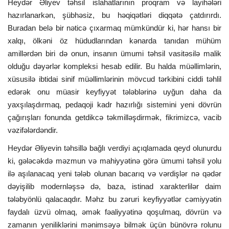
Heydər Əliyev təhsil islahatlarının proqram və layihələri
hazırlanarkən, şübhəsiz, bu həqiqətləri diqqətə çatdırırdı.
Buradan belə bir nəticə çıxarmaq mümkündür ki, hər hansı bir
xalqı, ölkəni öz hüdudlarından kənarda tanıdan mühüm
amillərdən biri də onun, insanın ümumi təhsil vasitəsilə malik
olduğu dəyərlər kompleksi hesab edilir. Bu halda müəllimlərin,
xüsusilə ibtidai sinif müəllimlərinin mövcud tərkibini ciddi təhlil
edərək onu müasir keyfiyyət tələblərinə uyğun daha da
yaxşılaşdırmaq, pedaqoji kadr hazırlığı sistemini yeni dövrün
çağırışları fonunda getdikcə təkmilləşdirmək, fikrimizcə, vacib
vəzifələrdəndir.
Heydər Əliyevin təhsillə bağlı verdiyi açıqlamada qeyd olunurdu
ki, gələcəkdə məzmun və mahiyyətinə görə ümumi təhsil yolu
ilə aşılanacaq yeni tələb olunan bacarıq və vərdişlər nə qədər
dəyişilib modernləşsə də, baza, istinad xarakterlilər daim
tələbyönlü qalacaqdır. Məhz bu zəruri keyfiyyətlər cəmiyyətin
faydalı üzvü olmaq, əmək fəaliyyətinə qoşulmaq, dövrün və
zamanın yeniliklərini mənimsəyə bilmək üçün bünövrə rolunu