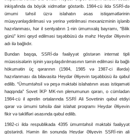
inkişafında da böyük xidmətlər göstərib. 1984-cü ildə SSRİ-də
ümumi təhsil üzrə islahatın əsas istiqamətlərinin
müəyyənləşdirilməsi və yerinə yetirilməsi mexanizminin işlənib
hazırlanması, hər il sentyabrın 1-nin ümumxalq bayramı, “Bilik
günü” kimi qeyd edilməsi təşəbbüsü də məhz Heydər Əliyevin
adı ilə bağlıdır.
Bundan başqa, SSRİ-də fəaliyyət göstərən internat tipli
müəssisələrin işinin yaxşılaşdırılmasının təmin edilməsi ilə bağlı
hökumətin üç qərarının (1984, 1985 və 1987-ci illərdə)
hazırlanması da bilavasitə Heydər Əliyevin təşəbbüsü ilə qəbul
edilib. “Ümumtəhsil və peşə məktəbi islahatının əsas istiqaməti
haqqında” Sovet İKP MK-nın plenumunun qərarı, o cümlədən
1984-cü il aprelin ortalarında SSRİ Ali Sovetinin qəbul etdiyi
qərar və ümumi təhsilə dair islahat proqramı Heydər Əliyevin
fikir və təklifləri əsasında qəbul edilib.
1982-ci ildə respublikada 4395 ümumtəhsil məktəbi fəaliyyət
göstərirdi. Həmin ilin sonunda Heydər Əliyevin SSRİ-nin ali