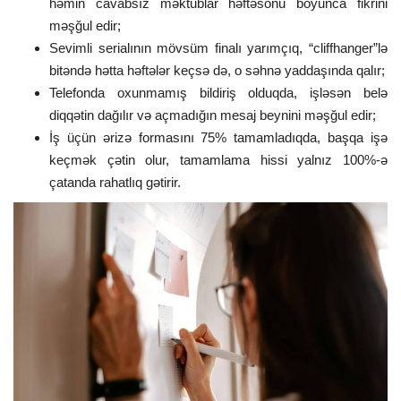
həmin cavabsız məktublar həftəsonu boyunca fikrini
məşğul edir;
Sevimli serialının mövsüm finalı yarımçıq, “cliffhanger”lə
bitəndə hətta həftələr keçsə də, o səhnə yaddaşında qalır;
Telefonda oxunmamış bildiriş olduqda, işləsən belə
diqqətin dağılır və açmadığın mesaj beynini məşğul edir;
İş üçün ərizə formasını 75% tamamladıqda, başqa işə
keçmək çətin olur, tamamlama hissi yalnız 100%-ə
çatanda rahatlıq gətirir.