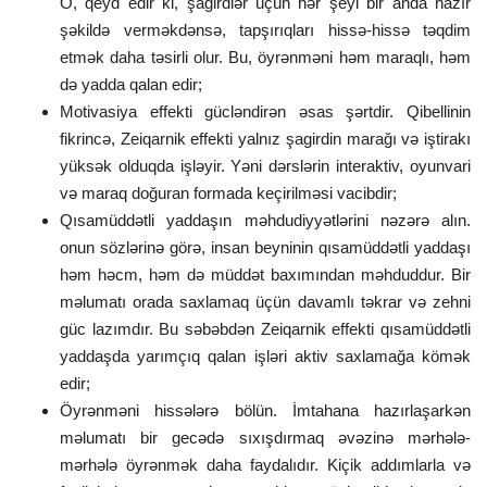
O, qeyd edir ki, şagirdlər üçün hər şeyi bir anda hazır
şəkildə verməkdənsə, tapşırıqları hissə-hissə təqdim
etmək daha təsirli olur. Bu, öyrənməni həm maraqlı, həm
də yadda qalan edir;
Motivasiya effekti gücləndirən əsas şərtdir. Qibellinin
fikrincə, Zeiqarnik effekti yalnız şagirdin marağı və iştirakı
yüksək olduqda işləyir. Yəni dərslərin interaktiv, oyunvari
və maraq doğuran formada keçirilməsi vacibdir;
Qısamüddətli yaddaşın məhdudiyyətlərini nəzərə alın.
onun sözlərinə görə, insan beyninin qısamüddətli yaddaşı
həm həcm, həm də müddət baxımından məhduddur. Bir
məlumatı orada saxlamaq üçün davamlı təkrar və zehni
güc lazımdır. Bu səbəbdən Zeiqarnik effekti qısamüddətli
yaddaşda yarımçıq qalan işləri aktiv saxlamağa kömək
edir;
Öyrənməni hissələrə bölün. İmtahana hazırlaşarkən
məlumatı bir gecədə sıxışdırmaq əvəzinə mərhələ-
mərhələ öyrənmək daha faydalıdır. Kiçik addımlarla və