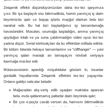
Zeiqarnik effekti düşündüyümüzdən daha tez-tez qarşımıza
çıxır. Bir işə başlayıb onu bitirmədikdə, həmin yarımçıq iş daim
beynimizdə qalır və başqa işlərlə məşğul olarkən belə bizi
narahat edir. Bu hal bizi başladığımız işi tamamlamağa
həvəsləndirir. Məsələn, oxumağa başladığın, amma yarımçıq
qoyduğun kitab və ya sona çatdırmadığın video oyun tez-tez
yadına düşür. Serial istehsalçıları da bu effektdən istifadə edirlər.
Bir bölüm bitəndə hekayə tamamlanmır və “cliffhanger” — yəni
yarımçıq qalan maraqlı an tamaşaçını növbəti seriyaya
baxmağa məcbur edir.
Mütəxəssislərin apardığı müşahidələr göstərir ki, insanlar
gündəlik həyatlarında Zeiqarnik effektini tez-tez yaşayırlar.
Onların gəldiyi nəticələr belədir:
Mağazadan alış-veriş edib uşaqları məktəbə aparsan
belə, evdə qatlanmamış paltarlar daim beynində qalır;
Bir çox e-poçta cavab versən də, hamısını bitirmədikdə