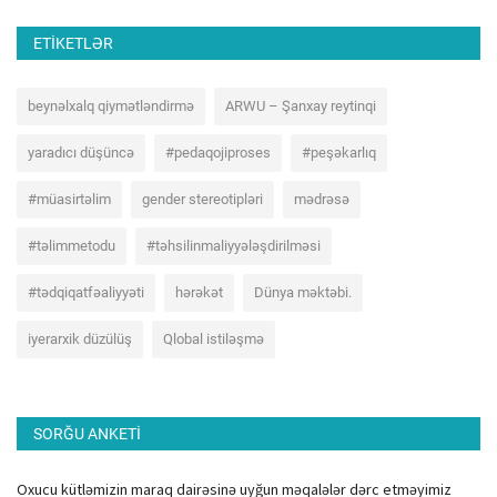
ETIKETLƏR
beynəlxalq qiymətləndirmə
ARWU – Şanxay reytinqi
yaradıcı düşüncə
#pedaqojiproses
#peşəkarlıq
#müasirtəlim
gender stereotipləri
mədrəsə
#təlimmetodu
#təhsilinmaliyyələşdirilməsi
#tədqiqatfəaliyyəti
hərəkət
Dünya məktəbi.
iyerarxik düzülüş
Qlobal istiləşmə
SORĞU ANKETI
Oxucu kütləmizin maraq dairəsinə uyğun məqalələr dərc etməyimiz