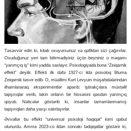
ƏLAQƏ
Dil
Azerbaijani
English
Təsəvvür edin ki, kitab oxuyursunuz və qəfildən sizi çağırırlar.
Oxuduğunuz yeri tam bitirmədiyiniz üçün beyniniz o məqamı
“yarımçıq iş” kimi yadda saxlayır. Psixologiyada buna “Zeiqarnik
effekt” deyilir. Effekti ilk dəfə 1927-ci ildə psixoloq Bluma
Zeiqarnik təsvir edib. O, müəllimi Kurt Levyuin müşahidələrindən
ilhamlanaraq eksperimentlər aparıb: iştirakçılara müxtəlif
tapşırıqlar verib, lakin onların bir hissəsini qəsdən yarımçıq
qoyub. Nəticələr göstərib ki, insanlar tamamlanmamış
tapşırıqları daha yaxşı xatırlayırlar.
Əvvəllər bu effekt “universal psixoloji həqiqət” kimi qəbul
olunurdu. Amma 2023-cü ildən sonrakı tədqiqatlar göstərir ki,