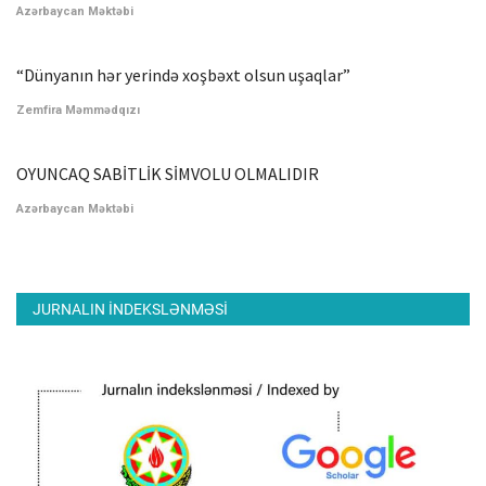
Azərbaycan Məktəbi
“Dünyanın hər yerində xoşbəxt olsun uşaqlar”
Zemfira Məmmədqızı
OYUNCAQ SABİTLİK SİMVOLU OLMALIDIR
Azərbaycan Məktəbi
JURNALIN INDEKSLƏNMƏSI