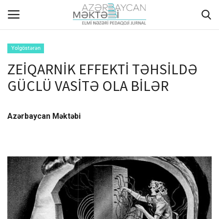
Yolgöstərən
ZEİQARNİK EFFEKTİ TƏHSİLDƏ
ANA SƏHİFƏ
GÜCLÜ VASİTƏ OLA BİLƏR
HAQQIMIZDA
Azərbaycan Məktəbi
REDAKSİYA HEYƏTİ
MÜƏLLİFLƏR ÜÇÜN TƏLİMAT
ARXİV
AKTUAL
QALEREYA