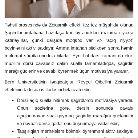
Təhsil prosesində də Zeiqarnik effekti tez-tez müşahidə olunur.
Şagirdlər imtahana hazırlaşarkən öyrəndikləri məlumatı yaxşı
xatırlayırlar, çünki qarşıda məqsəd var və “açıq niyyət”
beyinlərini aktiv saxlayır. Amma imtahan bitdikdən sonra həmin
məlumat sürətlə unudula bilərlər. Eyni hal dərs zamanı da olur:
müəllim dərsi cavabsız qalan sualla tamamladıqda, şagirdin
marağı güclənir və cavabı öyrənmək üçün motivasiya yaranır.
Bern Universitetinin tədqiqatçısı Reyçel Qibellini Zeiqarnik
effektinin tədrisdə istifadəsini belə izah edir:
Dərsi açıq sualla bitirmək şagirdlərdə motivasiya yaradır.
Onun sözlərinə görə, dərsin sonunda cavabı
açıqlanmayan sual qoymaq şagirdin marağını gücləndirir
və növbəti dərsə qədər onu düşünməyə vadar edir;
Tapşırıqları mərhələlərə bölmək öyrənməni aktiv saxlayır.