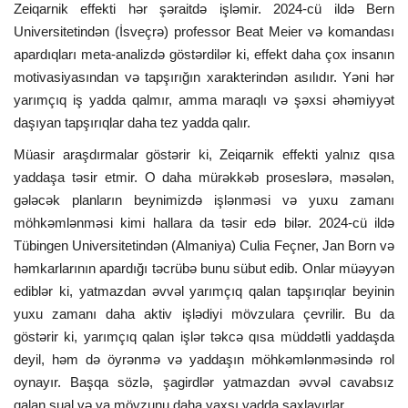
Zeiqarnik effekti hər şəraitdə işləmir. 2024-cü ildə Bern
Universitetindən (İsveçrə) professor Beat Meier və komandası
apardıqları meta-analizdə göstərdilər ki, effekt daha çox insanın
motivasiyasından və tapşırığın xarakterindən asılıdır. Yəni hər
yarımçıq iş yadda qalmır, amma maraqlı və şəxsi əhəmiyyət
daşıyan tapşırıqlar daha tez yadda qalır.
Müasir araşdırmalar göstərir ki, Zeiqarnik effekti yalnız qısa
yaddaşa təsir etmir. O daha mürəkkəb proseslərə, məsələn,
gələcək planların beynimizdə işlənməsi və yuxu zamanı
möhkəmlənməsi kimi hallara da təsir edə bilər. 2024-cü ildə
Tübingen Universitetindən (Almaniya) Culia Feçner, Jan Born və
həmkarlarının apardığı təcrübə bunu sübut edib. Onlar müəyyən
ediblər ki, yatmazdan əvvəl yarımçıq qalan tapşırıqlar beyinin
yuxu zamanı daha aktiv işlədiyi mövzulara çevrilir. Bu da
göstərir ki, yarımçıq qalan işlər təkcə qısa müddətli yaddaşda
deyil, həm də öyrənmə və yaddaşın möhkəmlənməsində rol
oynayır. Başqa sözlə, şagirdlər yatmazdan əvvəl cavabsız
qalan sual və ya mövzunu daha yaxşı yadda saxlayırlar.