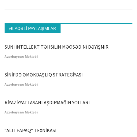
ƏLAQƏLI PAYLAŞIMLAR
SÜNİ İNTELLEKT TƏHSİLİN MƏQSƏDİNİ DƏYİŞMİR
Azərbaycan Məktəbi
SİNİFDƏ ƏMƏKDAŞLIQ STRATEGİYASI
Azərbaycan Məktəbi
RİYAZİYYATI ASANLAŞDIRMAĞIN YOLLARI
Azərbaycan Məktəbi
“ALTI PAPAQ” TEXNİKASI