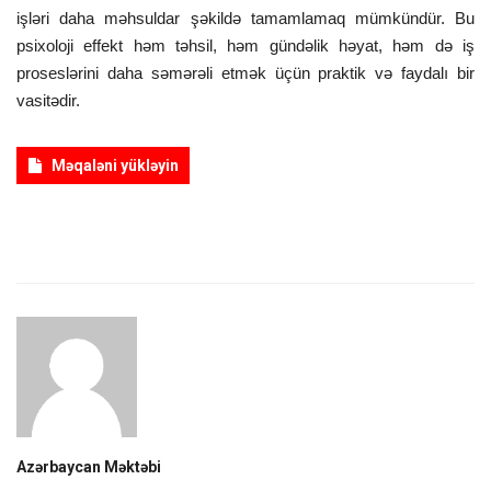
işləri daha məhsuldar şəkildə tamamlamaq mümkündür. Bu
psixoloji effekt həm təhsil, həm gündəlik həyat, həm də iş
proseslərini daha səmərəli etmək üçün praktik və faydalı bir
vasitədir.
Məqaləni yükləyin
Azərbaycan Məktəbi