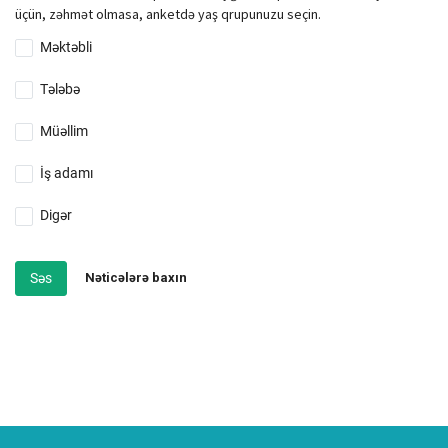
üçün, zəhmət olmasa, anketdə yaş qrupunuzu seçin.
Məktəbli
Tələbə
Müəllim
İş adamı
Digər
Səs
Nəticələrə baxın