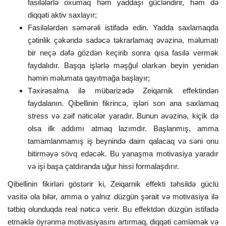
fasilələrlə oxumaq həm yaddaşı gücləndirir, həm də
diqqəti aktiv saxlayır;
Fasilələrdən səmərəli istifadə edin. Yadda saxlamaqda
çətinlik çəkəndə sadəcə təkrarlamaq əvəzinə, məlumatı
bir neçə dəfə gözdən keçirib sonra qısa fasilə vermək
faydalıdır. Başqa işlərlə məşğul olarkən beyin yenidən
həmin məlumata qayıtmağa başlayır;
Təxirəsalma ilə mübarizədə Zeiqarnik effektindən
faydalanın. Qibellinin fikrincə, işləri son ana saxlamaq
stress və zəif nəticələr yaradır. Bunun əvəzinə, kiçik də
olsa ilk addımı atmaq lazımdır. Başlanmış, amma
tamamlanmamış iş beynində daim qalacaq və səni onu
bitirməyə sövq edəcək. Bu yanaşma motivasiya yaradır
və işi başa çatdıranda uğur hissi formalaşdırır.
Qibellinin fikirləri göstərir ki, Zeiqarnik effekti təhsildə güclü
vasitə ola bilər, amma o yalnız düzgün şərait və motivasiya ilə
tətbiq olunduqda real nəticə verir. Bu effektdən düzgün istifadə
etməklə öyrənmə motivasiyasını artırmaq, diqqəti cəmləmək və