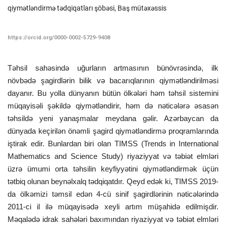
qiymətləndirmə tədqiqatları şöbəsi, Baş mütəxəssis
ƏLAQƏ
https://orcid.org/0000-0002-5729-9408
Dil
Təhsil sahəsində uğurların artmasının bünövrəsində, ilk
Azerbaijani
English
növbədə şagirdlərin bilik və bacarıqlarının qiymətləndirilməsi
dayanır. Bu yolla dünyanın bütün ölkələri həm təhsil sistemini
müqayisəli şəkildə qiymətləndirir, həm də nəticələrə əsasən
təhsildə yeni yanaşmalar meydana gəlir. Azərbaycan da
dünyada keçirilən önəmli şagird qiymətləndirmə proqramlarında
iştirak edir. Bunlardan biri olan TIMSS (Trends in International
Mathematics and Science Study) riyaziyyat və təbiət elmləri
üzrə ümumi orta təhsilin keyfiyyətini qiymətləndirmək üçün
tətbiq olunan beynəlxalq tədqiqatdır. Qeyd edək ki, TIMSS 2019-
da ölkəmizi təmsil edən 4-cü sinif şagirdlərinin nəticələrində
2011-ci il ilə müqayisədə xeyli artım müşahidə edilmişdir.
Məqalədə idrak sahələri baxımından riyaziyyat və təbiət elmləri