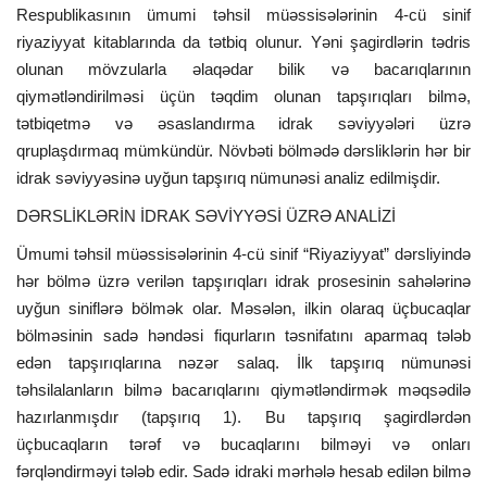
Respublikasının ümumi təhsil müəssisələrinin 4-cü sinif
riyaziyyat kitablarında da tətbiq olunur. Yəni şagirdlərin tədris
olunan mövzularla əlaqədar bilik və bacarıqlarının
qiymətləndirilməsi üçün təqdim olunan tapşırıqları bilmə,
tətbiqetmə və əsaslandırma idrak səviyyələri üzrə
qruplaşdırmaq mümkündür. Növbəti bölmədə dərsliklərin hər bir
idrak səviyyəsinə uyğun tapşırıq nümunəsi analiz edilmişdir.
DƏRSLİKLƏRİN İDRAK SƏVİYYƏSİ ÜZRƏ ANALİZİ
Ümumi təhsil müəssisələrinin 4-cü sinif “Riyaziyyat” dərsliyində
hər bölmə üzrə verilən tapşırıqları idrak prosesinin sahələrinə
uyğun siniflərə bölmək olar. Məsələn, ilkin olaraq üçbucaqlar
bölməsinin sadə həndəsi fiqurların təsnifatını aparmaq tələb
edən tapşırıqlarına nəzər salaq. İlk tapşırıq nümunəsi
təhsilalanların bilmə bacarıqlarını qiymətləndirmək məqsədilə
hazırlanmışdır (tapşırıq 1). Bu tapşırıq şagirdlərdən
üçbucaqların tərəf və bucaqlarını bilməyi və onları
fərqləndirməyi tələb edir. Sadə idraki mərhələ hesab edilən bilmə