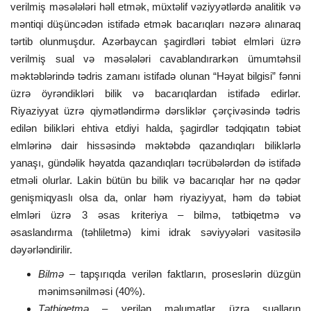
verilmiş məsələləri həll etmək, müxtəlif vəziyyətlərdə analitik və
məntiqi düşüncədən istifadə etmək bacarıqları nəzərə alınaraq
tərtib olunmuşdur. Azərbaycan şagirdləri təbiət elmləri üzrə
verilmiş sual və məsələləri cavablandırarkən ümumtəhsil
məktəblərində tədris zamanı istifadə olunan “Həyat bilgisi” fənni
üzrə öyrəndikləri bilik və bacarıqlardan istifadə edirlər.
Riyaziyyat üzrə qiymətləndirmə dərsliklər çərçivəsində tədris
edilən bilikləri ehtiva etdiyi halda, şagirdlər tədqiqatın təbiət
elmlərinə dair hissəsində məktəbdə qazandıqları biliklərlə
yanaşı, gündəlik həyatda qazandıqları təcrübələrdən də istifadə
etməli olurlar. Lakin bütün bu bilik və bacarıqlar hər nə qədər
genişmiqyaslı olsa da, onlar həm riyaziyyat, həm də təbiət
elmləri üzrə 3 əsas kriteriya – bilmə, tətbiqetmə və
əsaslandırma (təhliletmə) kimi idrak səviyyələri vasitəsilə
dəyərləndirilir.
Bilmə
– tapşırıqda verilən faktların, proseslərin düzgün
mənimsənilməsi (40%).
Tətbiqetmə
– verilən məlumatlar üzrə sualların