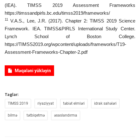
(IEA). TIMSS 2019 Assessment Frameworks
https://timssandpirls.bc.edu/timss2019/frameworks/
11
V.A.S., Lee, J.R. (2017). Chapter 2: TIMSS 2019 Science
Framework. IEA. TIMSS&PIRLS International Study Center.
Lynch School of Boston College.
https://TIMSS2019.org/wpcontent/uploads/frameworks/T19-
Assessment-Frameworks-Chapter-2.pdf
Məqaləni yükləyin
Taglar:
TIMSS 2019
riyaziyyat
təbiət elmləri
idrak sahələri
bilmə
tətbiqetmə
əsaslandırma