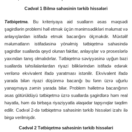
Cədvəl 1 Bilmə sahəsinin tərkib hissələri
Tətbiqetmə.
Bu kriteriyaya aid sualların əsas məqsədi
şagirdlərin problemi həll etmək üçün mənimsədikləri məlumat və
anlayışlardan istifadə etmək bacarığını ölçməkdir. Müxtəlif
məlumatların istifadəsinə yönəlmiş tətbiqetmə sahəsində
şagirdlər suallarda qeyd olunan faktlar, anlayışlar və proseslərlə
yaxından tanış olmalıdırlar. Tətbiqetmə səviyyəsinə uyğun bəzi
suallarda təhsilalanlardan riyazi biliklərindən istifadə edərək
verilənə ekvivalent ifadə yaratması istənilir. Ekvivalent ifadə
yarada bilən riyazi düşünmə bacarığı bu fənn üzrə uğurlu
yanaşmaya zəmin yarada bilər. Problem həlletmə bacarığının
əsas götürüldüyü tətbiqetmə üzrə suallarda şagirdlərə həm real
həyatla, həm də birbaşa riyaziyyatla əlaqədar tapşırıqlar təqdim
edilir. Cədvəl 2-də tətbiqetmə sahəsinin tərkib hissələri izahı ilə
birgə verilmişdir.
Cədvəl 2 Tətbiqetmə sahəsinin tərkib hissələri