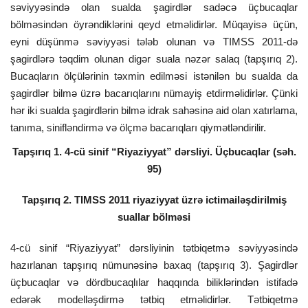
səviyyəsində olan sualda şagirdlər sadəcə üçbucaqlar
bölməsindən öyrəndiklərini qeyd etməlidirlər. Müqayisə üçün,
eyni düşünmə səviyyəsi tələb olunan və TIMSS 2011-də
şagirdlərə təqdim olunan digər suala nəzər salaq (tapşırıq 2).
Bucaqların ölçülərinin təxmin edilməsi istənilən bu sualda da
şagirdlər bilmə üzrə bacarıqlarını nümayiş etdirməlidirlər. Çünki
hər iki sualda şagirdlərin bilmə idrak sahəsinə aid olan xatırlama,
tanıma, sinifləndirmə və ölçmə bacarıqları qiymətləndirilir.
Tapşırıq 1. 4-cü sinif “Riyaziyyat” dərsliyi. Üçbucaqlar (səh.
95)
Tapşırıq 2. TIMSS 2011 riyaziyyat üzrə ictimailəşdirilmiş
suallar bölməsi
4-cü sinif “Riyaziyyat” dərsliyinin tətbiqetmə səviyyəsində
hazırlanan tapşırıq nümunəsinə baxaq (tapşırıq 3). Şagirdlər
üçbucaqlar və dördbucaqlılar haqqında biliklərindən istifadə
edərək modelləşdirmə tətbiq etməlidirlər. Tətbiqetmə