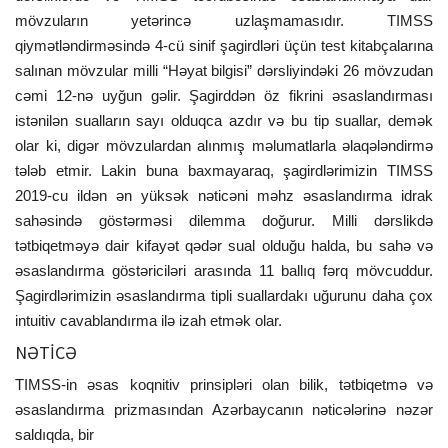
mövzuların yetərincə uzlaşmamasıdır. TIMSS
qiymətləndirməsində 4-cü sinif şagirdləri üçün test kitabçalarına
salınan mövzular milli “Həyat bilgisi” dərsliyindəki 26 mövzudan
cəmi 12-nə uyğun gəlir. Şagirddən öz fikrini əsaslandırması
istənilən sualların sayı olduqca azdır və bu tip suallar, demək
olar ki, digər mövzulardan alınmış məlumatlarla əlaqələndirmə
tələb etmir. Lakin buna baxmayaraq, şagirdlərimizin TIMSS
2019-cu ildən ən yüksək nəticəni məhz əsaslandırma idrak
sahəsində göstərməsi dilemma doğurur. Milli dərslikdə
tətbiqetməyə dair kifayət qədər sual olduğu halda, bu sahə və
əsaslandırma göstəriciləri arasında 11 ballıq fərq mövcuddur.
Şagirdlərimizin əsaslandırma tipli suallardakı uğurunu daha çox
intuitiv cavablandırma ilə izah etmək olar.
NƏTİCƏ
TIMSS-in əsas koqnitiv prinsipləri olan bilik, tətbiqetmə və
əsaslandırma prizmasından Azərbaycanın nəticələrinə nəzər
saldıqda, bir