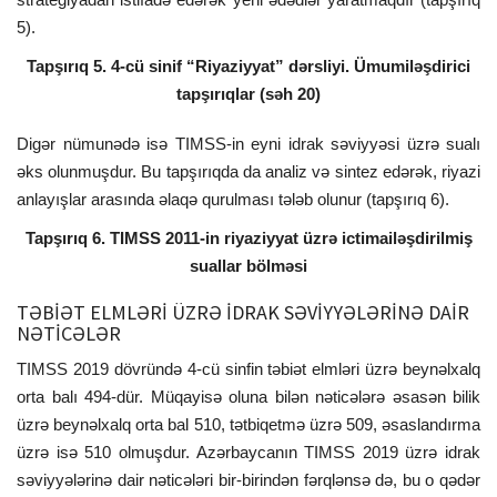
5).
Tapşırıq 5. 4-cü sinif “Riyaziyyat” dərsliyi. Ümumiləşdirici
tapşırıqlar (səh 20)
Digər nümunədə isə TIMSS-in eyni idrak səviyyəsi üzrə sualı
əks olunmuşdur. Bu tapşırıqda da analiz və sintez edərək, riyazi
anlayışlar arasında əlaqə qurulması tələb olunur (tapşırıq 6).
Tapşırıq 6. TIMSS 2011-in riyaziyyat üzrə ictimailəşdirilmiş
suallar bölməsi
TƏBİƏT ELMLƏRİ ÜZRƏ İDRAK SƏVİYYƏLƏRİNƏ DAİR
NƏTİCƏLƏR
TIMSS 2019 dövründə 4-cü sinfin təbiət elmləri üzrə beynəlxalq
orta balı 494-dür. Müqayisə oluna bilən nəticələrə əsasən bilik
üzrə beynəlxalq orta bal 510, tətbiqetmə üzrə 509, əsaslandırma
üzrə isə 510 olmuşdur. Azərbaycanın TIMSS 2019 üzrə idrak
səviyyələrinə dair nəticələri bir-birindən fərqlənsə də, bu o qədər