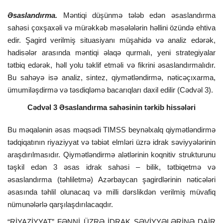
Əsaslandırma.
Məntiqi düşünmə tələb edən əsaslandırma
sahəsi çoxşaxəli və mürəkkəb məsələlərin həllini özündə ehtiva
edir. Şagird verilmiş situasiyanı müşahidə və analiz edərək,
hadisələr arasında məntiqi əlaqə qurmalı, yeni strategiyalar
tətbiq edərək, həll yolu təklif etməli və fikrini əsaslandırmalıdır.
Bu sahəyə isə analiz, sintez, qiymətləndirmə, nəticəçıxarma,
ümumiləşdirmə və təsdiqləmə bacarıqları daxil edilir (Cədvəl 3).
Cədvəl 3 Əsaslandırma sahəsinin tərkib hissələri
Bu məqalənin əsas məqsədi TIMSS beynəlxalq qiymətləndirmə
tədqiqatının riyaziyyat və təbiət elmləri üzrə idrak səviyyələrinin
araşdırılmasıdır. Qiymətləndirmə alətlərinin koqnitiv strukturunu
təşkil edən 3 əsas idrak sahəsi – bilik, tətbiqetmə və
əsaslandırma (təhliletmə) Azərbaycan şagirdlərinin nəticələri
əsasında təhlil olunacaq və milli dərslikdən verilmiş müvafiq
nümunələrlə qarşılaşdırılacaqdır.
“RİYAZİYYAT” FƏNNİ ÜZRƏ İDRAK SƏVİYYƏLƏRİNƏ DAİR