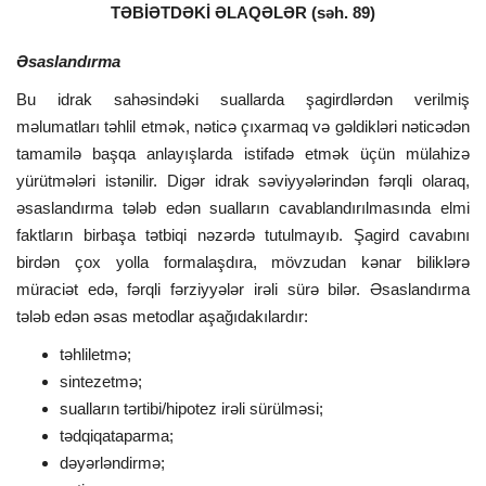
TƏBİƏTDƏKİ ƏLAQƏLƏR (səh. 89)
Əsaslandırma
Bu idrak sahəsindəki suallarda şagirdlərdən verilmiş
məlumatları təhlil etmək, nəticə çıxarmaq və gəldikləri nəticədən
tamamilə başqa anlayışlarda istifadə etmək üçün mülahizə
yürütmələri istənilir. Digər idrak səviyyələrindən fərqli olaraq,
əsaslandırma tələb edən sualların cavablandırılmasında elmi
faktların birbaşa tətbiqi nəzərdə tutulmayıb. Şagird cavabını
birdən çox yolla formalaşdıra, mövzudan kənar biliklərə
müraciət edə, fərqli fərziyyələr irəli sürə bilər. Əsaslandırma
tələb edən əsas metodlar aşağıdakılardır:
təhliletmə;
sintezetmə;
sualların tərtibi/hipotez irəli sürülməsi;
tədqiqataparma;
dəyərləndirmə;