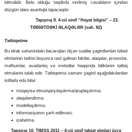
bilməlidir. Belə olduğu təqdirdə verilmiş cavabların içindən
düzgün olanı asanlıqla tapacaqdır.
Tapşırıq 9. 4-cü sinif “Həyat bilgisi” – 23.
TƏBİƏTDƏKİ ƏLAQƏLƏR (səh. 92)
Tətbiqetmə
Bu idrak sahəsindəki bacarıqları ölçən suallar şagirdlərdən təbiət
elmlərinin tədrisi boyunca rast gəlinən faktlar, əlaqələr, proseslər,
məfhumlar, avadanlıq və metodlar haqqında biliklərini tətbiq
etmələrini tələb edir. Tətbiqetmə zamanı şagird aşağıdakılardan
istifadə edə bilər:
müqayisə etmə/qarşılaşdırma/qruplaşdırma;
əlaqələndirmə;
modelləşdirmə;
informasiyanın şərh edilməsi;
izahetmə.
Tapşırıq 10. TIMSS 2011 – 4-cü sinif təbiət elmləri üzrə