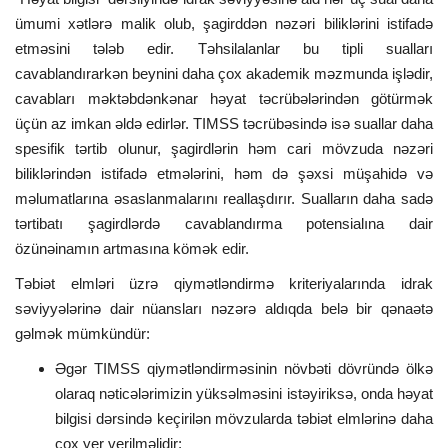
ümumi xətlərə malik olub, şagirddən nəzəri biliklərini istifadə
etməsini tələb edir. Təhsilalanlar bu tipli sualları
cavablandırarkən beynini daha çox akademik məzmunda işlədir,
cavabları məktəbdənkənar həyat təcrübələrindən götürmək
üçün az imkan əldə edirlər. TIMSS təcrübəsində isə suallar daha
spesifik tərtib olunur, şagirdlərin həm cari mövzuda nəzəri
biliklərindən istifadə etmələrini, həm də şəxsi müşahidə və
məlumatlarına əsaslanmalarını reallaşdırır. Sualların daha sadə
tərtibatı şagirdlərdə cavablandırma potensialına dair
özünəinamın artmasına kömək edir.
Təbiət elmləri üzrə qiymətləndirmə kriteriyalarında idrak
səviyyələrinə dair nüansları nəzərə aldıqda belə bir qənaətə
gəlmək mümkündür:
Əgər TIMSS qiymətləndirməsinin növbəti dövründə ölkə
olaraq nəticələrimizin yüksəlməsini istəyiriksə, onda həyat
bilgisi dərsində keçirilən mövzularda təbiət elmlərinə daha
çox yer verilməlidir;