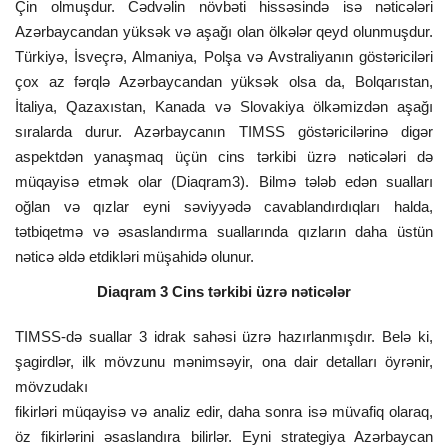
Çin olmuşdur. Cədvəlin növbəti hissəsində isə nəticələri
Azərbaycandan yüksək və aşağı olan ölkələr qeyd olunmuşdur.
Türkiyə, İsveçrə, Almaniya, Polşa və Avstraliyanın göstəriciləri
çox az fərqlə Azərbaycandan yüksək olsa da, Bolqarıstan,
İtaliya, Qazaxıstan, Kanada və Slovakiya ölkəmizdən aşağı
sıralarda durur. Azərbaycanın TIMSS göstəricilərinə digər
aspektdən yanaşmaq üçün cins tərkibi üzrə nəticələri də
müqayisə etmək olar (Diaqram3). Bilmə tələb edən sualları
oğlan və qızlar eyni səviyyədə cavablandırdıqları halda,
tətbiqetmə və əsaslandırma suallarında qızların daha üstün
nəticə əldə etdikləri müşahidə olunur.
Diaqram 3 Cins tərkibi üzrə nəticələr
TIMSS-də suallar 3 idrak sahəsi üzrə hazırlanmışdır. Belə ki,
şagirdlər, ilk mövzunu mənimsəyir, ona dair detalları öyrənir,
mövzudakı
fikirləri müqayisə və analiz edir, daha sonra isə müvafiq olaraq,
öz fikirlərini əsaslandıra bilirlər. Eyni strategiya Azərbaycan