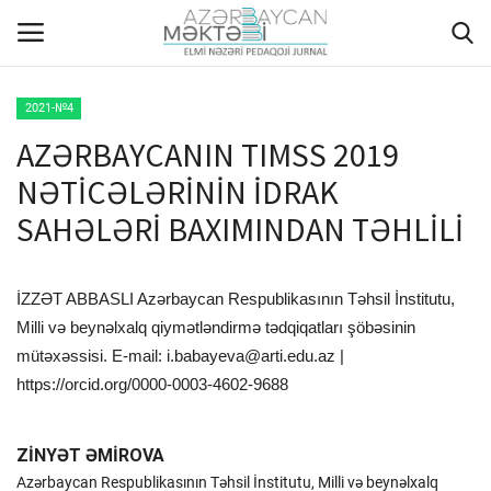
2021-№4
AZƏRBAYCANIN TIMSS 2019
ANA SƏHİFƏ
NƏTİCƏLƏRİNİN İDRAK
HAQQIMIZDA
SAHƏLƏRİ BAXIMINDAN TƏHLİLİ
REDAKSİYA HEYƏTİ
İZZƏT ABBASLI Azərbaycan Respublikasının Təhsil İnstitutu,
MÜƏLLİFLƏR ÜÇÜN TƏLİMAT
Milli və beynəlxalq qiymətləndirmə tədqiqatları şöbəsinin
mütəxəssisi. E-mail:
i.babayeva@arti.edu.az
|
ARXİV
https://orcid.org/0000-0003-4602-9688
AKTUAL
ZİNYƏT ƏMİROVA
Azərbaycan Respublikasının Təhsil İnstitutu, Milli və beynəlxalq
QALEREYA