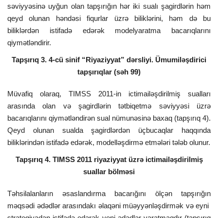
səviyyəsinə uyğun olan tapşırığın hər iki sualı şagirdlərin həm
qeyd olunan həndəsi fiqurlar üzrə biliklərini, həm də bu
biliklərdən istifadə edərək modelyaratma bacarıqlarını
qiymətləndirir.
Tapşırıq 3. 4-cü sinif “Riyaziyyat” dərsliyi. Ümumiləşdirici
tapşırıqlar (səh 99)
Müvafiq olaraq, TIMSS 2011-in ictimailəşdirilmiş sualları
arasında olan və şagirdlərin tətbiqetmə səviyyəsi üzrə
bacarıqlarını qiymətləndirən sual nümunəsinə baxaq (tapşırıq 4).
Qeyd olunan sualda şagirdlərdən üçbucaqlar haqqında
biliklərindən istifadə edərək, modelləşdirmə etmələri tələb olunur.
Tapşırıq 4. TIMSS 2011 riyaziyyat üzrə ictimailəşdirilmiş
suallar bölməsi
Təhsilalanların əsaslandırma bacarığını ölçən tapşırığın
məqsədi ədədlər arasındakı əlaqəni müəyyənləşdirmək və eyni
strategiyadan istifadə edərək yeni ədədlər yaratmaqdır (tapşırıq