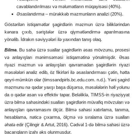
cavablandırılması və məlumatların müqayisəsi (40%).
Əsaslandırma
– mürəkkəb məzmunların analizi (20%).
Göstərilən istiqamətlər şagirdlərin məzmun üzrə biliklərindən
kənara çıxıb, səriştələr üzrə qiymətləndirmə aparılmasına
yönəlib. İdrakın səviyyələri ilə yaxından tanış olaq.
Bilmə.
Bu sahə üzrə suallar şagirdlərin əsas mövzunu, prosesi
və anlayışları mənimsəməsi istiqamətinə yönəlmişdir. Əsas
riyazi məzmun və anlayışları qavramadan şagirdlərin riyazi
məsələləri analiz edib, öz fikirləri ilə əsaslandırması çətin, hətta
qeyri-mümkün olar (timssandpirls.bc.edu.com. n.d.). Yəni şagird
məzmunu nə qədər yaxşı başa düşərsə, məsələlərin həll yolunu
da o qədər asan və effektiv tapar. Beləliklə, TIMSS-in riyaziyyat
üzrə bilmə sahəsindəki sualları şagirdlərin müvafiq mövzuları və
anlayışları qavramasını ölçür. Bilmə sahəsi xatırlama, tanıma,
hesablama, nəticə çıxarma, ölçmə və sıralama üzrə sualları
əhatə edir (Çilingir & Artut, 2016). Cədvəl 1-də bilmə sahəsi üzrə
bacarıqların izahı əks olunmuşdur.