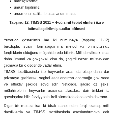
nəticəçıxarma;
ümumiləşdirmə;
arqumentin dəlillərlə əsaslandırılması.
Tapşırıq 12. TIMSS 2011 – 4-cü sinif təbiət elmləri üzrə
ictimailəşdirilmiş suallar bölməsi
Yuxarıda göstərilmiş hər iki nümunəyə (tapşırıq 11-12)
baxdıqda, sualın formalaşdırılma metod və prinsiplərində
fərqliliklərin olduğunu müşahidə edə bilərik. Milli dərslikdəki sual
daha ümumi və çoxşaxəli olsa da, şagirdi nəzəri müstəvidən
çıxmağa bir o qədər də vadar etmir.
TIMSS təcrübəsində isə heyvanlar arasında əlaqə daha dar
prizmaya gətirilərək, şagirdi əsaslandırma aparmağa çox sadə
və effektiv şəkildə sövq edir. Nəticədə, şagird öz şəxsi
mülahizələrini heyvanlar arasında əlaqələrə dair bilikləri ilə
qarşılaşdıra bilir, fərziyyəsini irəli sürməkdə daha əmin davranır.
Digər bir məsələ isə iki idrak sahəsindən fərqli olaraq, milli
dərsliklərdə və TIMSS təcrübəsində əsaslandırmaya dair