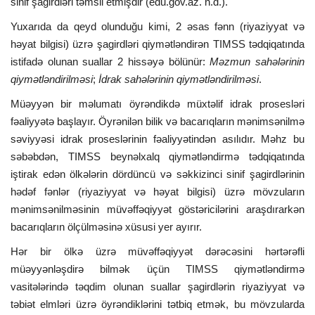
sinif şagirdləri təmsil etmişdir (edu.gov.az. n.d.).
Yuxarıda da qeyd olunduğu kimi, 2 əsas fənn (riyaziyyat və
həyat bilgisi) üzrə şagirdləri qiymətləndirən TIMSS tədqiqatında
istifadə olunan suallar 2 hissəyə bölünür:
Məzmun sahələrinin
qiymətləndirilməsi
;
İdrak sahələrinin qiymətləndirilməsi
.
Müəyyən bir məlumatı öyrəndikdə müxtəlif idrak prosesləri
fəaliyyətə başlayır. Öyrənilən bilik və bacarıqların mənimsənilmə
səviyyəsi idrak proseslərinin fəaliyyətindən asılıdır. Məhz bu
səbəbdən, TIMSS beynəlxalq qiymətləndirmə tədqiqatında
iştirak edən ölkələrin dördüncü və səkkizinci sinif şagirdlərinin
hədəf fənlər (riyaziyyat və həyat bilgisi) üzrə mövzuların
mənimsənilməsinin müvəffəqiyyət göstəricilərini araşdırarkən
bacarıqların ölçülməsinə xüsusi yer ayırır.
Hər bir ölkə üzrə müvəffəqiyyət dərəcəsini hərtərəfli
müəyyənləşdirə bilmək üçün TIMSS qiymətləndirmə
vasitələrində təqdim olunan suallar şagirdlərin riyaziyyat və
təbiət elmləri üzrə öyrəndiklərini tətbiq etmək, bu mövzularda