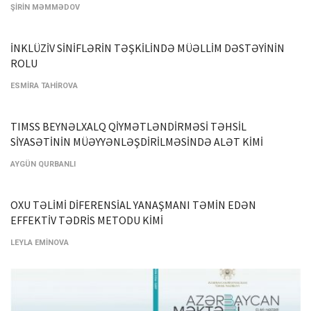
ŞİRİN MƏMMƏDOV
İNKLÜZİV SİNİFLƏRİN TƏŞKİLİNDƏ MÜƏLLİM DƏSTƏYİNİN
ROLU
ESMİRA TAHİROVA
TIMSS BEYNƏLXALQ QİYMƏTLƏNDİRMƏSİ TƏHSİL
SİYASƏTİNİN MÜƏYYƏNLƏŞDİRİLMƏSİNDƏ ALƏT KİMİ
AYGÜN QURBANLI
OXU TƏLİMİ DİFERENSİAL YANAŞMANI TƏMİN EDƏN
EFFEKTİV TƏDRİS METODU KİMİ
LEYLA EMİNOVA