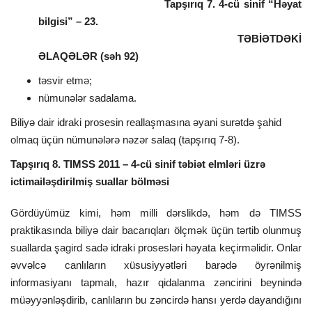
Tapşırıq 7. 4-cü sinif “Həyat
bilgisi” – 23.
TƏBİƏTDƏKİ
ƏLAQƏLƏR (səh 92)
təsvir etmə;
nümunələr sadalama.
Biliyə dair idraki prosesin reallaşmasına əyani surətdə şahid
olmaq üçün nümunələrə nəzər salaq (tapşırıq 7-8).
Tapşırıq 8. TIMSS 2011 – 4-cü sinif təbiət elmləri üzrə
ictimailəşdirilmiş suallar bölməsi
Gördüyümüz kimi, həm milli dərslikdə, həm də TIMSS
praktikasında biliyə dair bacarıqları ölçmək üçün tərtib olunmuş
suallarda şagird sadə idraki prosesləri həyata keçirməlidir. Onlar
əvvəlcə canlıların xüsusiyyətləri barədə öyrənilmiş
informasiyanı tapmalı, hazır qidalanma zəncirini beynində
müəyyənləşdirib, canlıların bu zəncirdə hansı yerdə dayandığını