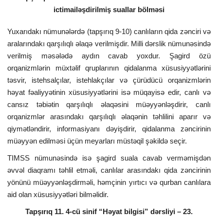
ictimailəşdirilmiş suallar bölməsi
Yuxarıdakı nümunələrdə (tapşırıq 9-10) canlıların qida zənciri və
aralarındakı qarşılıqlı əlaqə verilmişdir. Milli dərslik nümunəsində
verilmiş məsələdə aydın cavab yoxdur. Şagird özü
orqanizmlərin müxtəlif qruplarının qidalanma xüsusiyyətlərini
təsvir, istehsalçılar, istehlakçılar və çürüdücü orqanizmlərin
həyat fəaliyyətinin xüsusiyyətlərini isə müqayisə edir, canlı və
cansız təbiətin qarşılıqlı əlaqəsini müəyyənləşdirir, canlı
orqanizmlər arasındakı qarşılıqlı əlaqənin təhlilini aparır və
qiymətləndirir, informasiyanı dəyişdirir, qidalanma zəncirinin
müəyyən edilməsi üçün meyarları müstəqil şəkildə seçir.
TIMSS nümunəsində isə şagird suala cavab verməmişdən
əvvəl diaqramı təhlil etməli, canlılar arasındakı qida zəncirinin
yönünü müəyyənləşdirməli, həmçinin yırtıcı və qurban canlılara
aid olan xüsusiyyətləri bilməlidir.
Tapşırıq 11. 4-cü sinif “Həyat bilgisi” dərsliyi – 23.