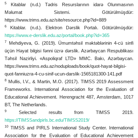
5
Kitablar (n.d.) Tədris Resurslarının idarə Olunmasının
Məlumat Sistemi. Götürülmüşdür:
https://www.trims.edu.az/site/resource.php?id=889
6
Kitablar. (n.d.). Elektron Dərslik Portalı. Götürülmüşdür:
https://www.e-derslik.edu.az/portal/book.php?id=365
7
Mehdiyeva, G. (2019). Ümumtəhsil məktəblərinin 4-cü sinfi
üçün Həyat bilgisi fənni üzrə dərslik. Azərbaycan Respublikası
Təhsil Nazirliyi. «Aspoliqraf LTD» MMC. Bakı, Azərbaycan.
https://www.trims.edu.az/noduploads/book/quot-hayat-bilgisi-
quot-fanniuzra-4-cu-sinif-ucun-darslik-1565181300-141.pdf
8
Mullis, I.V., & Martin, M.O. (2017). TIMSS 2019 Assessment
Frameworks. International Association for the Evaluation of
Educational Achievement. Herengracht 487, Amsterdam, 1017
BT, The Netherlands.
9
Selected results from TIMSS 2019.
https://TIMSSandpirls.bc.edu/TIMSS2019/
10
TIMSS and PIRLS International Study Center. International
Association for the Evaluation of Educational Achievement