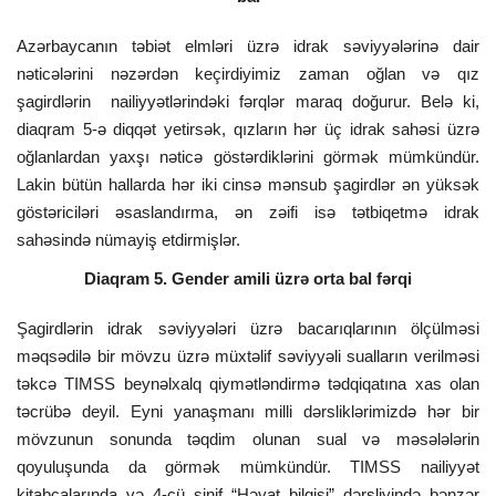
Azərbaycanın təbiət elmləri üzrə idrak səviyyələrinə dair
nəticələrini nəzərdən keçirdiyimiz zaman oğlan və qız
şagirdlərin nailiyyətlərindəki fərqlər maraq doğurur. Belə ki,
diaqram 5-ə diqqət yetirsək, qızların hər üç idrak sahəsi üzrə
oğlanlardan yaxşı nəticə göstərdiklərini görmək mümkündür.
Lakin bütün hallarda hər iki cinsə mənsub şagirdlər ən yüksək
göstəriciləri əsaslandırma, ən zəifi isə tətbiqetmə idrak
sahəsində nümayiş etdirmişlər.
Diaqram 5. Gender amili üzrə orta bal fərqi
Şagirdlərin idrak səviyyələri üzrə bacarıqlarının ölçülməsi
məqsədilə bir mövzu üzrə müxtəlif səviyyəli sualların verilməsi
təkcə TIMSS beynəlxalq qiymətləndirmə tədqiqatına xas olan
təcrübə deyil. Eyni yanaşmanı milli dərsliklərimizdə hər bir
mövzunun sonunda təqdim olunan sual və məsələlərin
qoyuluşunda da görmək mümkündür. TIMSS nailiyyət
kitabçalarında və 4-cü sinif “Həyat bilgisi” dərsliyində bənzər