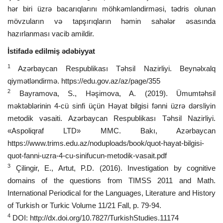
hər biri üzrə bacarıqlarını möhkəmləndirməsi, tədris olunan
mövzuların və tapşırıqların həmin sahələr əsasında
hazırlanması vacib amildir.
İstifadə edilmiş ədəbiyyat
1
Azərbaycan Respublikası Təhsil Nazirliyi. Beynəlxalq
qiymətləndirmə. https://edu.gov.az/az/page/355
2
Bayramova, S., Həşimova, A. (2019). Ümumtəhsil
məktəblərinin 4-cü sinfi üçün Həyat bilgisi fənni üzrə dərsliyin
metodik vəsaiti. Azərbaycan Respublikası Təhsil Nazirliyi.
«Aspoliqraf LTD» MMC. Bakı, Azərbaycan
https://www.trims.edu.az/noduploads/book/quot-hayat-bilgisi-
quot-fanni-uzra-4-cu-sinifucun-metodik-vasait.pdf
3
Çilingir, E., Artut, P.D. (2016). Investigation by cognitive
domains of the questions from TIMSS 2011 and Math.
International Periodical for the Languages, Literature and History
of Turkish or Turkic Volume 11/21 Fall, p. 79-94.
4
DOI: http://dx.doi.org/10.7827/TurkishStudies.11174