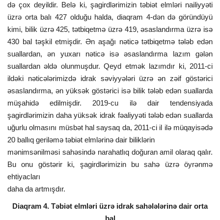
də çox deyildir. Belə ki, şagirdlərimizin təbiət elmləri nailiyyəti
üzrə orta balı 427 olduğu halda, diaqram 4-dən də göründüyü
kimi, bilik üzrə 425, tətbiqetmə üzrə 419, əsaslandırma üzrə isə
430 bal təşkil etmişdir. Ən aşağı nəticə tətbiqetmə tələb edən
suallardan, ən yuxarı nəticə isə əsaslandırma lazım gələn
suallardan əldə olunmuşdur. Qeyd etmək lazımdır ki, 2011-ci
ildəki nəticələrimizdə idrak səviyyələri üzrə ən zəif göstərici
əsaslandırma, ən yüksək göstərici isə bilik tələb edən suallarda
müşahidə edilmişdir. 2019-cu ilə dair tendensiyada
şagirdlərimizin daha yüksək idrak fəaliyyəti tələb edən suallarda
uğurlu olmasını müsbət hal saysaq da, 2011-ci il ilə müqayisədə
20 ballıq geriləmə təbiət elmlərinə dair biliklərin
mənimsənilməsi sahəsində narahatlıq doğuran amil olaraq qalır.
Bu onu göstərir ki, şagirdlərimizin bu sahə üzrə öyrənmə
ehtiyacları
daha da artmışdır.
Diaqram 4. Təbiət elmləri üzrə idrak sahələlərinə dair orta
bal