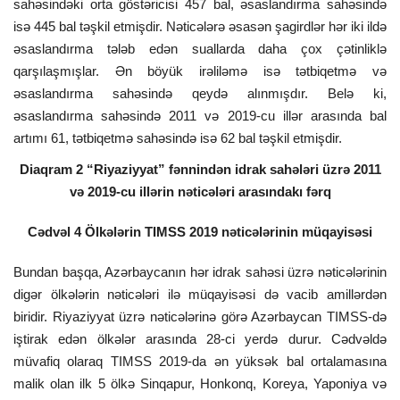
sahəsindəki orta göstəricisi 457 bal, əsaslandırma sahəsində
isə 445 bal təşkil etmişdir. Nəticələrə əsasən şagirdlər hər iki ildə
əsaslandırma tələb edən suallarda daha çox çətinliklə
qarşılaşmışlar. Ən böyük irəliləmə isə tətbiqetmə və
əsaslandırma sahəsində qeydə alınmışdır. Belə ki,
əsaslandırma sahəsində 2011 və 2019-cu illər arasında bal
artımı 61, tətbiqetmə sahəsində isə 62 bal təşkil etmişdir.
Diaqram 2 “Riyaziyyat” fənnindən idrak sahələri üzrə 2011
və 2019-cu illərin nəticələri arasındakı fərq
Cədvəl 4 Ölkələrin TIMSS 2019 nəticələrinin müqayisəsi
Bundan başqa, Azərbaycanın hər idrak sahəsi üzrə nəticələrinin
digər ölkələrin nəticələri ilə müqayisəsi də vacib amillərdən
biridir. Riyaziyyat üzrə nəticələrinə görə Azərbaycan TIMSS-də
iştirak edən ölkələr arasında 28-ci yerdə durur. Cədvəldə
müvafiq olaraq TIMSS 2019-da ən yüksək bal ortalamasına
malik olan ilk 5 ölkə Sinqapur, Honkonq, Koreya, Yaponiya və