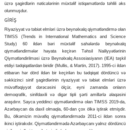
üzrə şagirdlərin nəticələrinin müxtəlif istiqamətlərdə təhlili əks
olunmuşdur.
GİRİŞ
Riyaziyyat və təbiət elmləri üzrə beynəlxalq qiymətləndirmə olan
TIMSS (Trends in International Mathematics and Science
Study) 60 ildən bəri müxtəlif sahələrdə beynəlxalq
qiymətləndirmələr həyata keçirən Təhsil Nailiyyətlərinin
Qiymətləndirilməsi üzrə Beynəlxalq Assosiasiyanın (IEA) təşkil
etdiyi tədqiqatlardan biridir (Mullis, & Martin, 2017). 1995-ci ildən
etibarən hər dörd ildən bir keçirilən bu tədqiqat dördüncü və
səkkizinci sinif şagirdlərinin riyaziyyat və təbiət elmləri üzrə
müvəffəqiyyət dərəcəsini ölçür, eyni zamanda onların
demoqrafik, sinifdaxili və digər tipli şərti amillərlə əlaqəsini
araşdırır. Sayca yeddinci qiymətləndirmə olan TIMSS 2019-da,
Azərbaycan da daxil olmaqla, 60-dan çox ölkə iştirak etmişdir.
Bu, ölkəmizin müvafiq qiymətləndirmədə 2011-ci ildən sonra
ikinci iştirakıdır. Qiymətləndirmədə Azərbaycanı yalnız dördüncü