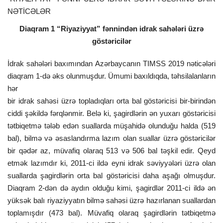
NƏTİCƏLƏR
Diaqram 1 “Riyaziyyat” fənnindən idrak sahələri üzrə
göstəricilər
İdrak sahələri baxımından Azərbaycanın TIMSS 2019 nəticələri
diaqram 1-də əks olunmuşdur. Ümumi baxıldıqda, təhsilalanların
hər
bir idrak sahəsi üzrə topladıqları orta bal göstəricisi bir-birindən
ciddi şəkildə fərqlənmir. Belə ki, şagirdlərin ən yuxarı göstəricisi
tətbiqetmə tələb edən suallarda müşahidə olunduğu halda (519
bal), bilmə və əsaslandırma lazım olan suallar üzrə göstəricilər
bir qədər az, müvafiq olaraq 513 və 506 bal təşkil edir. Qeyd
etmək lazımdır ki, 2011-ci ildə eyni idrak səviyyələri üzrə olan
suallarda şagirdlərin orta bal göstəricisi daha aşağı olmuşdur.
Diaqram 2-dən də aydın olduğu kimi, şagirdlər 2011-ci ildə ən
yüksək balı riyaziyyatın bilmə sahəsi üzrə hazırlanan suallardan
toplamışdır (473 bal). Müvafiq olaraq şagirdlərin tətbiqetmə