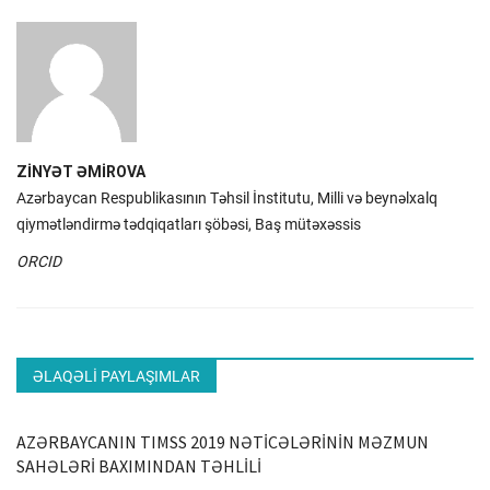
ZİNYƏT ƏMİROVA
Azərbaycan Respublikasının Təhsil İnstitutu, Milli və beynəlxalq
qiymətləndirmə tədqiqatları şöbəsi, Baş mütəxəssis
ORCID
ƏLAQƏLI PAYLAŞIMLAR
AZƏRBAYCANIN TIMSS 2019 NƏTİCƏLƏRİNİN MƏZMUN
SAHƏLƏRİ BAXIMINDAN TƏHLİLİ