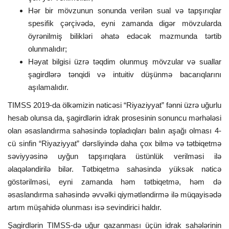
Hər bir mövzunun sonunda verilən sual və tapşırıqlar
spesifik çərçivədə, eyni zamanda digər mövzularda
öyrənilmiş bilikləri əhatə edəcək məzmunda tərtib
olunmalıdır;
Həyat bilgisi üzrə təqdim olunmuş mövzular və suallar
şagirdlərə tənqidi və intuitiv düşünmə bacarıqlarını
aşılamalıdır.
TIMSS 2019-da ölkəmizin nəticəsi “Riyaziyyat” fənni üzrə uğurlu
hesab olunsa da, şagirdlərin idrak prosesinin sonuncu mərhələsi
olan əsaslandırma sahəsində topladıqları balın aşağı olması 4-
cü sinfin “Riyaziyyat” dərsliyində daha çox bilmə və tətbiqetmə
səviyyəsinə uyğun tapşırıqlara üstünlük verilməsi ilə
əlaqələndirilə bilər. Tətbiqetmə sahəsində yüksək nəticə
göstərilməsi, eyni zamanda həm tətbiqetmə, həm də
əsaslandırma sahəsində əvvəlki qiymətləndirmə ilə müqayisədə
artım müşahidə olunması isə sevindirici haldır.
Şagirdlərin TIMSS-də uğur qazanması üçün idrak sahələrinin