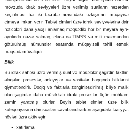
mövzuda idrak səviyyələri üzrə verilmiş sualların nəzərdən
keçirilməsi hər iki təcrübə arasındakı uzlaşmanı müqayisə
etməyə imkan verir. Təbiət elmləri üzrə idrak səviyyələrinə dair
nəticələri daha yaxşı anlamaq məqsədilə hər bir meyara ayrı-
ayrılıqda nəzər salmaq, eləcə də TIMSS və milli məzmundan
götürülmüş nümunələr əsasında müqayisəli təhlil etmək
məqsədəmüvafiqdir.
Bilik
Bu idrak sahəsi üzrə verilmiş sual və məsələlər şagirdin faktlar,
əlaqələr, proseslər,
anlayışlar və vasitələr haqqında biliklərini
qiymətləndirir. Dəqiq və faktlarla zənginləşdirilmiş biliyə malik
olan şagirdlər daha mürəkkəb idraki proseslər üçün möhkəm
zəmin yaratmış olurlar. Beyin təbiət elmləri üzrə bilik
kateqoriyasına dair
sualları cavablandırarkən aşağıdakı fəaliyyət
növləri üzrə aktivləşir:
xatırlama;