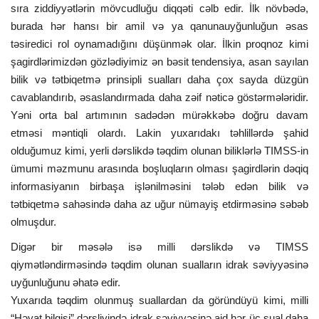
sıra ziddiyyətlərin mövcudluğu diqqəti cəlb edir. İlk növbədə,
burada hər hansı bir amil və ya qanunauyğunluğun əsas
təsiredici rol oynamadığını düşünmək olar. İlkin proqnoz kimi
şagirdlərimizdən gözlədiyimiz ən bəsit tendensiya, asan sayılan
bilik və tətbiqetmə prinsipli sualları daha çox sayda düzgün
cavablandırıb, əsaslandırmada daha zəif nəticə göstərmələridir.
Yəni orta bal artımının sadədən mürəkkəbə doğru davam
etməsi məntiqli olardı. Lakin yuxarıdakı təhlillərdə şahid
olduğumuz kimi, yerli dərslikdə təqdim olunan biliklərlə TIMSS-in
ümumi məzmunu arasında boşluqların olması şagirdlərin dəqiq
informasiyanın birbaşa işlənilməsini tələb edən bilik və
tətbiqetmə sahəsində daha az uğur nümayiş etdirməsinə səbəb
olmuşdur.
Digər bir məsələ isə milli dərslikdə və TIMSS
qiymətləndirməsində təqdim olunan sualların idrak səviyyəsinə
uyğunluğunu əhatə edir.
Yuxarıda təqdim olunmuş suallardan da göründüyü kimi, milli
“Həyat bilgisi” dərsliyində idrak səviyyəsinə aid hər üç sual daha