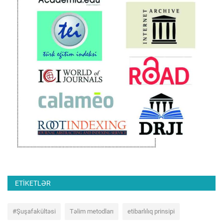
ETIKETLƏR
#Şuşafakültəsi
Təlim metodları
etibarlılıq prinsipi