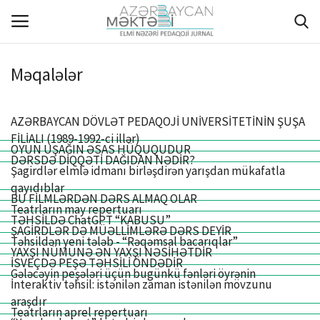
Məqalələr
ANA SƏHİFƏ
AZƏRBAYCAN DÖVLƏT PEDAQOJİ UNİVERSİTETİNİN ŞUŞA
HAQQIMIZDA
FİLİALI (1989-1992-ci illər)
OYUN UŞAĞIN ƏSAS HÜQUQUDUR
DƏRSDƏ DİQQƏTİ DAĞIDAN NƏDİR?
REDAKSİYA HEYƏTİ
Şagirdlər elmlə idmanı birləşdirən yarışdan mükafatla
qayıdıblar
BU FİLMLƏRDƏN DƏRS ALMAQ OLAR
MÜƏLLİFLƏR ÜÇÜN TƏLİMAT
Teatrların may repertuarı
TƏHSİLDƏ ChatGPT “KABUSU”
ŞAGİRDLƏR DƏ MÜƏLLİMLƏRƏ DƏRS DEYİR
Təhsildən yeni tələb - “Rəqəmsal bacarıqlar”
ARXİV
YAXŞI NÜMUNƏ ƏN YAXŞI NƏSİHƏTDİR
İSVEÇDƏ PEŞƏ TƏHSİLİ ÖNDƏDİR
Gələcəyin peşələri üçün bugünkü fənləri öyrənin
AKTUAL
İnteraktiv təhsil: istənilən zaman istənilən mövzunu
araşdır
Teatrların aprel repertuarı
QALEREYA