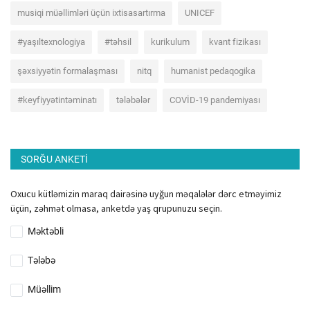
musiqi müəllimləri üçün ixtisasartırma
UNICEF
#yaşıltexnologiya
#təhsil
kurikulum
kvant fizikası
şəxsiyyətin formalaşması
nitq
humanist pedaqogika
#keyfiyyətintəminatı
tələbələr
COVİD-19 pandemiyası
SORĞU ANKETI
Oxucu kütləmizin maraq dairəsinə uyğun məqalələr dərc etməyimiz
üçün, zəhmət olmasa, anketdə yaş qrupunuzu seçin.
Məktəbli
Tələbə
Müəllim